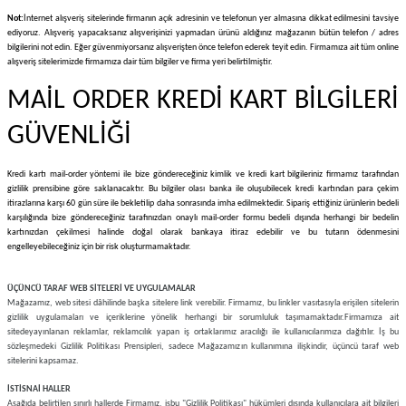
Not:
İnternet alışveriş sitelerinde firmanın açık adresinin ve telefonun yer almasına dikkat edilmesini tavsiye
ediyoruz. Alışveriş yapacaksanız alışverişinizi yapmadan ürünü aldığınız mağazanın bütün telefon / adres
bilgilerini not edin. Eğer güvenmiyorsanız alışverişten önce telefon ederek teyit edin. Firmamıza ait tüm online
alışveriş sitelerimizde firmamıza dair tüm bilgiler ve firma yeri belirtilmiştir.
MAİL ORDER KREDİ KART BİLGİLERİ
GÜVENLİĞİ
Kredi kartı mail-order yöntemi ile bize göndereceğiniz kimlik ve kredi kart bilgileriniz firmamız tarafından
gizlilik prensibine göre saklanacaktır. Bu bilgiler olası banka ile oluşubilecek kredi kartından para çekim
itirazlarına karşı 60 gün süre ile bekletilip daha sonrasında imha edilmektedir. Sipariş ettiğiniz ürünlerin bedeli
karşılığında bize göndereceğiniz tarafınızdan onaylı mail-order formu bedeli dışında herhangi bir bedelin
kartınızdan çekilmesi halinde doğal olarak bankaya itiraz edebilir ve bu tutarın ödenmesini
engelleyebileceğiniz için bir risk oluşturmamaktadır.
ÜÇÜNCÜ TARAF WEB SİTELERİ VE UYGULAMALAR
Mağazamız, web sitesi dâhilinde başka sitelere link verebilir. Firmamız, bu linkler vasıtasıyla erişilen sitelerin
gizlilik uygulamaları ve içeriklerine yönelik herhangi bir sorumluluk taşımamaktadır.
Firmamıza ait
sitede
yayınlanan reklamlar, reklamcılık yapan iş ortaklarımız aracılığı ile kullanıcılarımıza dağıtılır. İş bu
sözleşmedeki Gizlilik Politikası Prensipleri, sadece Mağazamızın kullanımına ilişkindir, üçüncü taraf web
sitelerini kapsamaz.
İSTİSNAİ HALLER
Aşağıda belirtilen sınırlı hallerde Firmamız, işbu "Gizlilik Politikası" hükümleri dışında kullanıcılara ait bilgileri