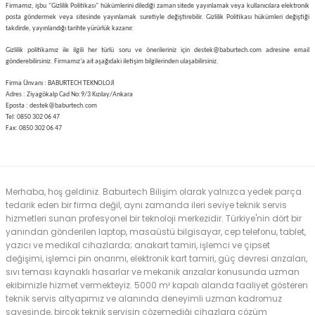
Firmamız, işbu "Gizlilik Politikası" hükümlerini dilediği zaman sitede yayınlamak veya kullanıcılara elektronik
posta göndermek veya sitesinde yayınlamak suretiyle değiştirebilir. Gizlilik Politikası hükümleri değiştiği
takdirde, yayınlandığı tarihte yürürlük kazanır.
Gizlilik politikamız ile ilgili her türlü soru ve önerileriniz için destek@baburtech.com
adresine email
gönderebilirsiniz. Firmamız’a ait aşağıdaki iletişim bilgilerinden ulaşabilirsiniz.
Firma Ünvanı : BABURTECH TEKNOLOJİ
Adres : Ziyagökalp Cad No:9/3 Kızılay/Ankara
Eposta : destek@baburtech.com
Tel: 0850 302 06 47
Fax: 0850 302 06 47
Merhaba, hoş geldiniz. Baburtech Bilişim olarak yalnızca yedek parça
tedarik eden bir firma değil, aynı zamanda ileri seviye teknik servis
hizmetleri sunan profesyonel bir teknoloji merkezidir. Türkiye'nin dört bir
yanından gönderilen laptop, masaüstü bilgisayar, cep telefonu, tablet,
yazıcı ve medikal cihazlarda; anakart tamiri, işlemci ve çipset
değişimi, işlemci pin onarımı, elektronik kart tamiri, güç devresi arızaları,
sıvı teması kaynaklı hasarlar ve mekanik arızalar konusunda uzman
ekibimizle hizmet vermekteyiz. 5000 m² kapalı alanda faaliyet gösteren
teknik servis altyapımız ve alanında deneyimli uzman kadromuz
sayesinde, birçok teknik servisin çözemediği cihazlara çözüm