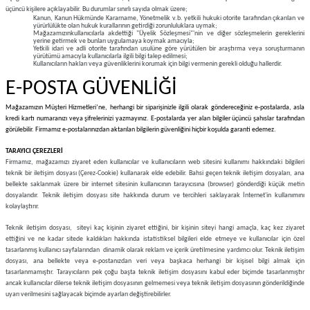
üçüncü kişilere açıklayabilir. Bu durumlar sınırlı sayıda olmak üzere;
Kanun, Kanun Hükmünde Kararname, Yönetmelik v.b. yetkili hukuki otorite tarafından çıkarılan ve
yürürlülükte olan hukuk kurallarının getirdiği zorunluluklara uymak;
Mağazamızınkullanıcılarla akdettiği "Üyelik Sözleşmesi"'nin ve diğer sözleşmelerin gereklerini
yerine getirmek ve bunları uygulamaya koymak amacıyla;
Yetkili idari ve adli otorite tarafından usulüne göre yürütülen bir araştırma veya soruşturmanın
yürütümü amacıyla kullanıcılarla ilgili bilgi talep edilmesi;
Kullanıcıların hakları veya güvenliklerini korumak için bilgi vermenin gerekli olduğu hallerdir.
E-POSTA GÜVENLİĞİ
Mağazamızın Müşteri Hizmetleri’ne, herhangi bir siparişinizle ilgili olarak göndereceğiniz e-postalarda, asla
kredi kartı numaranızı veya şifrelerinizi yazmayınız. E-postalarda yer alan bilgiler üçüncü şahıslar tarafından
görülebilir. Firmamız e-postalarınızdan aktarılan bilgilerin güvenliğini hiçbir koşulda garanti edemez.
TARAYICI ÇEREZLERİ
Firmamız, mağazamızı ziyaret eden kullanıcılar ve kullanıcıların web sitesini kullanımı hakkındaki bilgileri
teknik bir iletişim dosyası (Çerez-Cookie) kullanarak elde edebilir. Bahsi geçen teknik iletişim dosyaları, ana
bellekte saklanmak üzere bir internet sitesinin kullanıcının tarayıcısına (browser) gönderdiği küçük metin
dosyalarıdır. Teknik iletişim dosyası site hakkında durum ve tercihleri saklayarak İnternet'in kullanımını
kolaylaştırır.
Teknik iletişim dosyası, siteyi kaç kişinin ziyaret ettiğini, bir kişinin siteyi hangi amaçla, kaç kez ziyaret
ettiğini ve ne kadar sitede kaldıkları hakkında istatistiksel bilgileri elde etmeye ve kullanıcılar için özel
tasarlanmış kullanıcı sayfalarından dinamik olarak reklam ve içerik üretilmesine yardımcı olur. Teknik iletişim
dosyası, ana bellekte veya e-postanızdan veri veya başkaca herhangi bir kişisel bilgi almak için
tasarlanmamıştır. Tarayıcıların pek çoğu başta teknik iletişim dosyasını kabul eder biçimde tasarlanmıştır
ancak kullanıcılar dilerse teknik iletişim dosyasının gelmemesi veya teknik iletişim dosyasının gönderildiğinde
uyarı verilmesini sağlayacak biçimde ayarları değiştirebilirler.