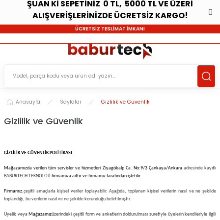
ŞUAN Kİ SEPETİNİZ 0 TL, 5000 TL VE ÜZERİ
ALIŞVERİŞLERİNİZDE ÜCRETSİZ KARGO!
ÜCRETSİZ TESLİMAT İMKANI
Anasayfa
Sayfalar
Gizlilik ve Güvenlik
Gizlilik ve Güvenlik
GİZLİLİK VE GÜVENLİK POLİTİKASI
Mağazamızda verilen tüm servisler ve hizmetleri Ziyagökalp Ca. No:9/3 Çankaya/Ankara
adresinde kayıtlı
BABURTECH TEKNOLOJİ
firmamıza aittir ve firmamız tarafından işletilir.
Firmamız,
çeşitli amaçlarla kişisel veriler toplayabilir. Aşağıda, toplanan kişisel verilerin nasıl ve ne şekilde
toplandığı, bu verilerin nasıl ve ne şekilde korunduğu belirtilmiştir.
Üyelik veya
Mağazamız
üzerindeki çeşitli form ve anketlerin doldurulması suretiyle üyelerin kendileriyle ilgili