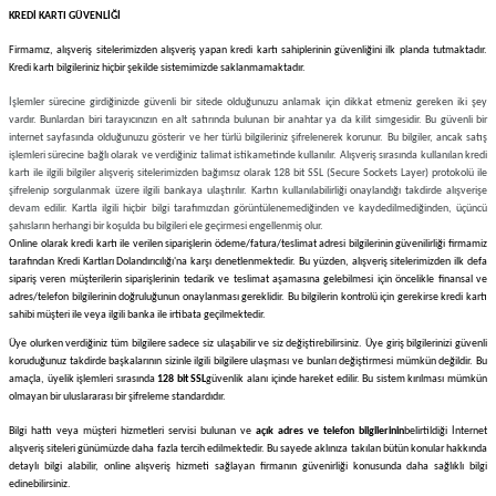
KREDİ KARTI GÜVENLİĞİ
Firmamız
, alışveriş sitelerimizden alışveriş yapan kredi kartı sahiplerinin güvenliğini ilk planda tutmaktadır.
Kredi kartı bilgileriniz hiçbir şekilde sistemimizde saklanmamaktadır.
İşlemler sürecine girdiğinizde güvenli bir sitede olduğunuzu anlamak için dikkat etmeniz gereken iki şey
vardır. Bunlardan biri tarayıcınızın en alt satırında bulunan bir anahtar ya da kilit simgesidir. Bu güvenli bir
internet sayfasında olduğunuzu gösterir ve her türlü bilgileriniz şifrelenerek korunur. Bu bilgiler, ancak satış
işlemleri sürecine bağlı olarak ve verdiğiniz talimat istikametinde kullanılır. Alışveriş sırasında kullanılan kredi
kartı ile ilgili bilgiler alışveriş sitelerimizden bağımsız olarak 128 bit SSL (Secure Sockets Layer) protokolü ile
şifrelenip sorgulanmak üzere ilgili bankaya ulaştırılır. Kartın kullanılabilirliği onaylandığı takdirde alışverişe
devam edilir. Kartla ilgili hiçbir bilgi tarafımızdan görüntülenemediğinden ve kaydedilmediğinden, üçüncü
şahısların herhangi bir koşulda bu bilgileri ele geçirmesi engellenmiş olur.
Online olarak kredi kartı ile verilen siparişlerin ödeme/fatura/teslimat adresi bilgilerinin güvenilirliği firmamiz
tarafından Kredi Kartları Dolandırıcılığı'na karşı denetlenmektedir. Bu yüzden, alışveriş sitelerimizden ilk defa
sipariş veren müşterilerin siparişlerinin tedarik ve teslimat aşamasına gelebilmesi için öncelikle finansal ve
adres/telefon bilgilerinin doğruluğunun onaylanması gereklidir. Bu bilgilerin kontrolü için gerekirse kredi kartı
sahibi müşteri ile veya ilgili banka ile irtibata geçilmektedir.
Üye olurken verdiğiniz tüm bilgilere sadece siz ulaşabilir ve siz değiştirebilirsiniz. Üye giriş bilgilerinizi güvenli
koruduğunuz takdirde başkalarının sizinle ilgili bilgilere ulaşması ve bunları değiştirmesi mümkün değildir. Bu
amaçla, üyelik işlemleri sırasında
128 bit SSL
güvenlik alanı içinde hareket edilir. Bu sistem kırılması mümkün
olmayan bir uluslararası bir şifreleme standardıdır.
Bilgi hattı veya müşteri hizmetleri servisi bulunan ve
açık adres ve telefon bilgilerinin
belirtildiği İnternet
alışveriş siteleri günümüzde daha fazla tercih edilmektedir. Bu sayede aklınıza takılan bütün konular hakkında
detaylı bilgi alabilir, online alışveriş hizmeti sağlayan firmanın güvenirliği konusunda daha sağlıklı bilgi
edinebilirsiniz.