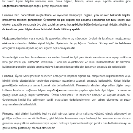
bir takım kişisel bilgileri (isim-soy isim, firma bilgileri, telefon, adres veya e-posta adresleri gibi)
Mağazamız
tarafından işin doğası gereği toplanmaktadır.
Firmamız bazı dönemlerde müşterilerine ve üyelerine kampanya bilgileri, yeni ürünler hakkında bilgiler,
promosyon teklifleri gönderebilir. Üyelerimiz bu gibi bilgileri alıp almama konusunda her türlü seçimi üye
olurken yapabilir, sonrasında üye girişi yaptıktan sonra hesap bilgileri bölümünden bu seçimi değiştirilebilir ya
da kendisine gelen bilgilendirme iletisindeki linkle bildirim yapabilir.
Mağazamız
üzerinden veya eposta ile gerçekleştirilen onay sürecinde, üyelerimiz tarafından mağazamıza
elektronik ortamdan iletilen kişisel bilgiler, Üyelerimiz ile yaptığımız "Kullanıcı Sözleşmesi" ile belirlenen
amaçlar ve kapsam dışında üçüncü kişilere açıklanmayacaktır.
Sistemle ilgili sorunların tanımlanması ve verilen hizmet ile ilgili çıkabilecek sorunların veya uyuşmazlıkların
hızla çözülmesi için,
Firmamız
, üyelerinin IP adresini kaydetmekte ve bunu kullanmaktadır. IP adresleri,
kullanıcıları genel bir şekilde tanımlamak ve kapsamlı demografik bilgi toplamak amacıyla da kullanılabilir.
Firmamız
, Üyelik Sözleşmesi ile belirlenen amaçlar ve kapsam dışında da, talep edilen bilgileri kendisi veya
işbirliği içinde olduğu kişiler tarafından doğrudan pazarlama yapmak amacıyla kullanabilir. Kişisel bilgiler,
gerektiğinde kullanıcıyla temas kurmak için de kullanılabilir.
Firmamız
tarafından talep edilen bilgiler veya
kullanıcı tarafından sağlanan bilgiler veya
Mağazamız
üzerinden yapılan işlemlerle ilgili bilgiler;
Firmamız
ve
işbirliği içinde olduğu kişiler tarafından, "Üyelik Sözleşmesi" ile belirlenen amaçlar ve kapsam dışında da,
üyelerimizin kimliği ifşa edilmeden çeşitli istatistiksel değerlendirmeler, veri tabanı oluşturma ve pazar
araştırmalarında kullanılabilir.
Firmamız
, gizli bilgileri kesinlikle özel ve gizli tutmayı, bunu bir sır saklama yükümü olarak addetmeyi ve
gizliliğin sağlanması ve sürdürülmesi, gizli bilginin tamamının veya herhangi bir kısmının kamu alanına
girmesini veya yetkisiz kullanımını veya üçüncü bir kişiye ifşasını önlemek için gerekli tüm tedbirleri almayı ve
gerekli özeni göstermeyi taahhüt etmektedir.