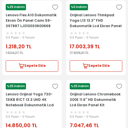
%25 İndirim
%5 İndirim
LENOVO
LENOVO
Lenovo Flex A10 Dokunmatik
Orijinal Lenovo Thinkpad
Ekran Ön Panel Camı 59-
Yoga L13 13.3'' FHD
397887 LJ010030600668
Dokunmatik Lcd Ekran Panel
Kit 5M10W64464
0.0 Puan - 0 Yorum
0.0 Puan - 0 Yorum
1.218,20
TL
17.003,39
TL
1.624,27
TL
17.898,31
TL
Sepete Ekle
Sepete Ekle
%25 İndirim
%25 İndirim
LENOVO
LENOVO
Lenovo Orijinal Yoga 730-
Orijinal Lenovo Chromebook
13IKB 81CT 13.3 UHD 4K
300E 11.6'' HD Dokunmatik
Notebook Dokunmatik Lcd
Lcd Ekran Panel Kit
Ekran Panel
5D10Q93993
0.0 Puan - 0 Yorum
0.0 Puan - 0 Yorum
14.850,00
TL
7.047,46
TL