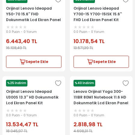
LENOVO
LENOVO
Orijinal Lenovo Ideapad
Orijinal Lenovo ideapad
Y50-70 15.6'' FHD
Y700-15 Y700-15ISK 15.6''
Dokunmatik Lcd Ekran Panel
FHD Lcd Ekran Panel Kit
Kit AP14R000200
5D10J35751
0.0 Puan - 0 Yorum
0.0 Puan - 0 Yorum
6.443,40
TL
10.178,54
TL
16.108,49
TL
13.571,39
TL
Sepete Ekle
Sepete Ekle
%25 İndirim
%40 İndirim
LENOVO
LENOVO
Orijinal Lenovo Ideapad
Lenovo Orijinal Yoga 300-
U300S 13.3'' HD Dokunmatik
11IBR 80M1 Notebook 11.6 HD
Lcd Ekran Panel Kit
Dokunmatik Lcd Ekran Panel
N133BGE-M41
0.0 Puan - 0 Yorum
0.0 Puan - 0 Yorum
13.534,47
TL
2.818,98
TL
18.045,97
TL
4.698,31
TL