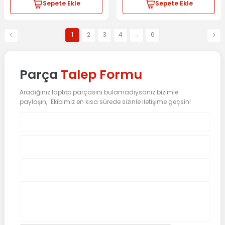
Sepete Ekle
Sepete Ekle
1
2
3
4
..
6
Parça
Talep Formu
Aradığınız laptop parçasını bulamadıysanız bizimle
paylaşın, Ekibimiz en kısa sürede sizinle iletişime geçsin!