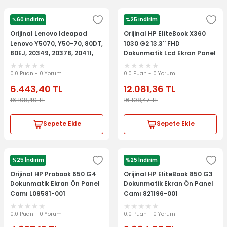
%60 İndirim
%25 İndirim
LENOVO
HP
Orijinal Lenovo Ideapad
Orijinal HP EliteBook X360
Lenovo Y5070, Y50-70, 80DT,
1030 G2 13.3'' FHD
80EJ, 20349, 20378, 20411,
Dokunmatik Lcd Ekran Panel
20413 15.6'' FHD Dokunmatik
Kit 917928-001 917927-001
Lcd Ekran Panel Kit
0.0 Puan - 0 Yorum
0.0 Puan - 0 Yorum
AP14R000200
6.443,40
TL
12.081,36
TL
16.108,49
TL
16.108,47
TL
Sepete Ekle
Sepete Ekle
%25 İndirim
%25 İndirim
HP
HP
Orijinal HP Probook 650 G4
Orijinal HP EliteBook 850 G3
Dokunmatik Ekran Ön Panel
Dokunmatik Ekran Ön Panel
Camı L09581-001
Camı 821196-001
6070B0882801
0.0 Puan - 0 Yorum
0.0 Puan - 0 Yorum