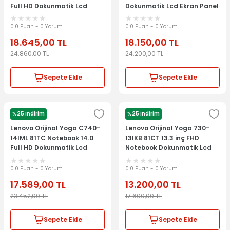
Full HD Dokunmatik Lcd
Dokunmatik Lcd Ekran Panel
Ekran Panel
0.0 Puan - 0 Yorum
0.0 Puan - 0 Yorum
18.645,00
TL
18.150,00
TL
24.860,00
TL
24.200,00
TL
Sepete Ekle
Sepete Ekle
%25 İndirim
%25 İndirim
LENOVO
LENOVO
Lenovo Orijinal Yoga C740-
Lenovo Orijinal Yoga 730-
14IML 81TC Notebook 14.0
13IKB 81CT 13.3 inç FHD
Full HD Dokunmatik Lcd
Notebook Dokunmatik Lcd
Ekran Panel
Ekran Panel
0.0 Puan - 0 Yorum
0.0 Puan - 0 Yorum
17.589,00
TL
13.200,00
TL
23.452,00
TL
17.600,00
TL
Sepete Ekle
Sepete Ekle