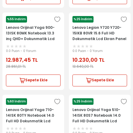
%55 İndirim
%25 İndirim
LENOVO
LENOVO
Lenovo Orijinal Yoga 900-
Lenovo Legion Y720 Y720-
13ISK 80MK Notebook 13.3
15IKB 80VR 15.6 Full HD
inç QHD+ Dokunmatik Lcd
Dokunmatik Lcd Ekran Panel
Ekran Panel Kit
0.0 Puan - 0 Yorum
0.0 Puan - 0 Yorum
12.987,45
TL
10.230,00
TL
28.861,01
TL
13.640,00
TL
Sepete Ekle
Sepete Ekle
%60 İndirim
%25 İndirim
LENOVO
LENOVO
Lenovo Orijinal Yoga 710-
Lenovo Orijinal Yoga 510-
14ISK 80TY Notebook 14.0
14ISK 80S7 Notebook 14.0
Full HD Dokunmatik Lcd
Full HD Dokunmatik Lcd
Ekran Panel
Ekran Panel