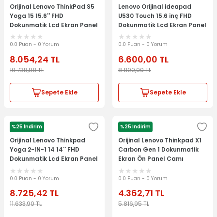
Orijinal Lenovo ThinkPad S5
Lenovo Orijinal ideapad
Yoga 15 15.6'' FHD
U530 Touch 15.6 inç FHD
Dokunmatik Lcd Ekran Panel
Dokunmatik Lcd Ekran Panel
Kit 00NY646
90400217
0.0 Puan - 0 Yorum
0.0 Puan - 0 Yorum
8.054,24
TL
6.600,00
TL
10.738,98
TL
8.800,00
TL
Sepete Ekle
Sepete Ekle
%25 İndirim
%25 İndirim
LENOVO
LENOVO
Orijinal Lenovo Thinkpad
Orijinal Lenovo Thinkpad X1
Yoga 2-IN-1 14 14'' FHD
Carbon Gen 1 Dokunmatik
Dokunmatik Lcd Ekran Panel
Ekran Ön Panel Camı
Kit ST50F46767 04X5934
TCP14E56-5418
0.0 Puan - 0 Yorum
0.0 Puan - 0 Yorum
8.725,42
TL
4.362,71
TL
11.633,90
TL
5.816,95
TL