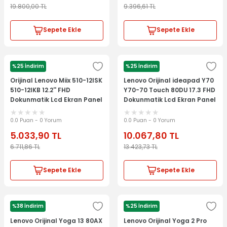
19.800,00
TL
9.396,61
TL
Sepete Ekle
Sepete Ekle
%25 İndirim
%25 İndirim
LENOVO
LENOVO
Orijinal Lenovo Miix 510-12ISK
Lenovo Orijinal ideapad Y70
510-12IKB 12.2'' FHD
Y70-70 Touch 80DU 17.3 FHD
Dokunmatik Lcd Ekran Panel
Dokunmatik Lcd Ekran Panel
Kit 5D10M42923
0.0 Puan - 0 Yorum
0.0 Puan - 0 Yorum
5.033,90
TL
10.067,80
TL
6.711,86
TL
13.423,73
TL
Sepete Ekle
Sepete Ekle
%38 İndirim
%25 İndirim
LENOVO
LENOVO
Lenovo Orijinal Yoga 13 80AX
Lenovo Orijinal Yoga 2 Pro