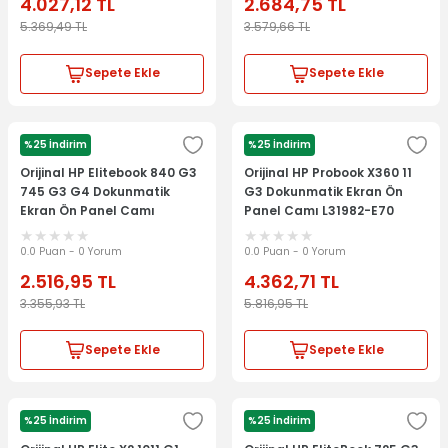
4.027,12
TL
2.684,75
TL
5.369,49
TL
3.579,66
TL
Sepete Ekle
Sepete Ekle
%25 İndirim
%25 İndirim
HP
HP
Orijinal HP Elitebook 840 G3
Orijinal HP Probook X360 11
745 G3 G4 Dokunmatik
G3 Dokunmatik Ekran Ön
Ekran Ön Panel Camı
Panel Camı L31982-E70
6070B0882401
0.0 Puan - 0 Yorum
0.0 Puan - 0 Yorum
2.516,95
TL
4.362,71
TL
3.355,93
TL
5.816,95
TL
Sepete Ekle
Sepete Ekle
%25 İndirim
%25 İndirim
HP
HP