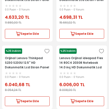
Kit AP0SS000300
0.0 Puan - 0 Yorum
0.0 Puan - 0 Yorum
4.633,20
TL
4.698,31
TL
11.880,00
TL
15.661,02
TL
Sepete Ekle
Sepete Ekle
%25 İndirim
%25 İndirim
LENOVO
LENOVO
Orijinal Lenovo Thinkpad
Lenovo Orijinal ideapad Flex
S230 S230U 12.5'' HD
14 80C4 20308 Notebook
Dokunmatik Lcd Ekran Panel
14.0 inç HD Dokunmatik Lcd
Kit 04Y1415
Ekran Panel
0.0 Puan - 0 Yorum
0.0 Puan - 0 Yorum
6.040,68
TL
6.006,00
TL
8.054,24
TL
8.008,00
TL
Sepete Ekle
Sepete Ekle