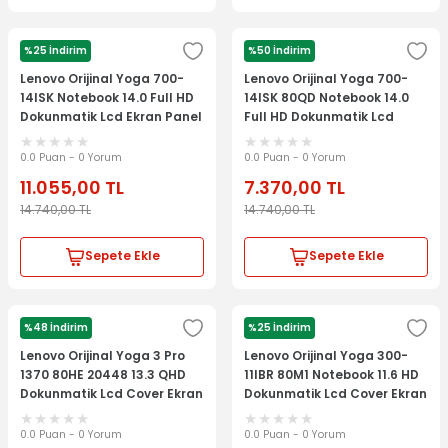
%25 İndirim
%50 İndirim
LENOVO
LENOVO
Lenovo Orijinal Yoga 700-
Lenovo Orijinal Yoga 700-
14ISK Notebook 14.0 Full HD
14ISK 80QD Notebook 14.0
Dokunmatik Lcd Ekran Panel
Full HD Dokunmatik Lcd
Kit
Ekran Panel Kit
0.0 Puan - 0 Yorum
0.0 Puan - 0 Yorum
11.055,00
TL
7.370,00
TL
14.740,00
TL
14.740,00
TL
Sepete Ekle
Sepete Ekle
%48 İndirim
%25 İndirim
LENOVO
LENOVO
Lenovo Orijinal Yoga 3 Pro
Lenovo Orijinal Yoga 300-
1370 80HE 20448 13.3 QHD
11IBR 80M1 Notebook 11.6 HD
Dokunmatik Lcd Cover Ekran
Dokunmatik Lcd Cover Ekran
Panel Kit
Panel Kit
0.0 Puan - 0 Yorum
0.0 Puan - 0 Yorum