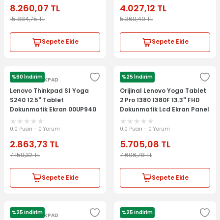
8.260,07
TL
4.027,12
TL
15.884,75
TL
5.369,49
TL
Sepete Ekle
Sepete Ekle
%60 İndirim
%25 İndirim
LENOVO THİNKPAD
LENOVO
Lenovo Thinkpad S1 Yoga
Orijinal Lenovo Yoga Tablet
S240 12.5'' Tablet
2 Pro 1380 1380F 13.3'' FHD
Dokunmatik Ekran 00UP940
Dokunmatik Lcd Ekran Panel
Kit 5D69A6N3UC
0.0 Puan - 0 Yorum
0.0 Puan - 0 Yorum
2.863,73
TL
5.705,08
TL
7.159,32
TL
7.606,78
TL
Sepete Ekle
Sepete Ekle
%25 İndirim
%25 İndirim
LENOVO THİNKPAD
LENOVO