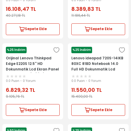
0.0 Puan - 0 Yorum
0.0 Puan - 0 Yorum
16.108,47
TL
8.389,83
TL
40.271,18
TL
11.186,44
TL
Sepete Ekle
Sepete Ekle
%25 İndirim
%25 İndirim
LENOVO
LENOVO
Orijinal Lenovo Thinkpad
Lenovo ideapad 720S-14IKB
Edge E220S 12.5'' HD
80XC 81BD Notebook 14.0
Dokunmatik Lcd Ekran Panel
Full HD Dokunmatik Lcd
Kit LP125WH2(TL)(B1)
Ekran Panel
0.0 Puan - 0 Yorum
0.0 Puan - 0 Yorum
6.829,32
TL
11.550,00
TL
9.105,76
TL
15.400,00
TL
Sepete Ekle
Sepete Ekle
%60 İndirim
%25 İndirim