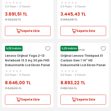
131753Q1V1.3-2
Ekran Panel
0.0 Puan - 0 Yorum
0.0 Puan - 0 Yorum
3.691,51
TL
3.445,43
TL
4.922,02
TL
9.844,08
TL
Sepete Ekle
Sepete Ekle
%25 İndirim
%25 İndirim
LENOVO
LENOVO THİNKPAD
Lenovo Orijinal Yoga 2-13
Orijinal Lenovo Thinkpad X1
Notebook 13.3 inç 30 pin FHD
Carbon Gen 1 14'' HD
Dokunmatik Lcd Ekran Panel
Dokunmatik Lcd Ekran Panel
Kit
Kit 04Y2061 04X1756
0.0 Puan - 0 Yorum
0.0 Puan - 0 Yorum
8.646,00
TL
8.893,22
TL
11.528,00
TL
11.857,63
TL
Sepete Ekle
Sepete Ekle