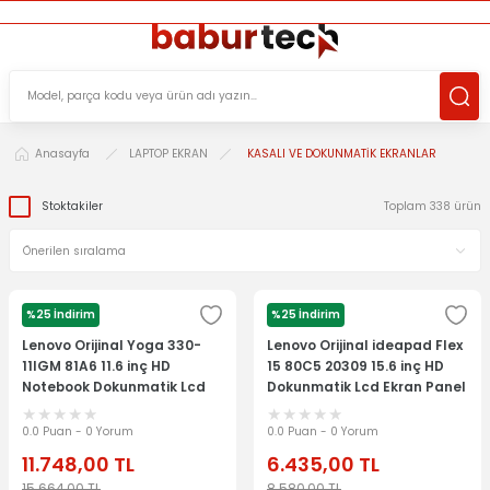
ÜCRETSİZ TESLİMAT İMKANI
KOŞULSUZ İADE HAKKI
SÜRDÜRÜLEBİLİR ÜRÜNLER
Anasayfa
LAPTOP EKRAN
KASALI VE DOKUNMATİK EKRANLAR
Stoktakiler
Toplam 338 ürün
%25 İndirim
%25 İndirim
LENOVO
LENOVO
Lenovo Orijinal Yoga 330-
Lenovo Orijinal ideapad Flex
11IGM 81A6 11.6 inç HD
15 80C5 20309 15.6 inç HD
Notebook Dokunmatik Lcd
Dokunmatik Lcd Ekran Panel
Ekran Panel
0.0 Puan - 0 Yorum
0.0 Puan - 0 Yorum
11.748,00
TL
6.435,00
TL
15.664,00
TL
8.580,00
TL