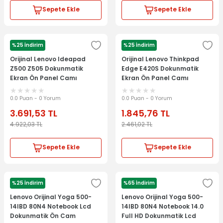
Sepete Ekle
Sepete Ekle
%25 İndirim
%25 İndirim
LENOVO
LENOVO
Orijinal Lenovo Ideapad
Orijinal Lenovo Thinkpad
Z500 Z505 Dokunmatik
Edge E420S Dokunmatik
Ekran Ön Panel Camı
Ekran Ön Panel Camı
AP0SY000800
AP0HG000100
0.0 Puan - 0 Yorum
0.0 Puan - 0 Yorum
3.691,53
TL
1.845,76
TL
4.922,03
TL
2.461,02
TL
Sepete Ekle
Sepete Ekle
%25 İndirim
%65 İndirim
LENOVO
LENOVO
Lenovo Orijinal Yoga 500-
Lenovo Orijinal Yoga 500-
14IBD 80N4 Notebook Lcd
14IBD 80N4 Notebook 14.0
Dokunmatik Ön Cam
Full HD Dokunmatik Lcd