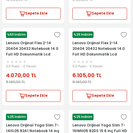
Sepete Ekle
Sepete Ekle
%50 İndirim
%25 İndirim
LENOVO
LENOVO
Lenovo Orijinal Flex 2-14
Lenovo Orijinal Flex 2-14
20404 20432 Notebook 14.0
20404 20432 Notebook 14.0
Full HD Dokunmatik Lcd
Full HD Dokunmatik Lcd
Ekran Panel
Ekran Panel
0.0 Puan - 0 Yorum
0.0 Puan - 0 Yorum
4.070,00
TL
6.105,00
TL
8.140,00
TL
8.140,00
TL
Sepete Ekle
Sepete Ekle
%25 İndirim
%25 İndirim
LENOVO
LENOVO
Lenovo Orijinal Yoga Slim 7-
Lenovo Orijinal Yoga Slim 7-
14IIL05 82A1 Notebook 14 inç
15IMH05 82DS 15.6 inç Full HD