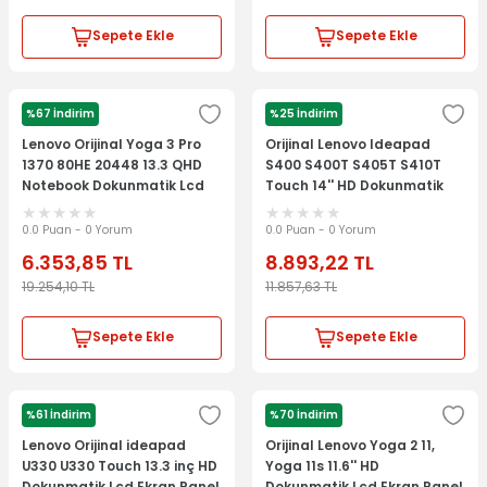
Sepete Ekle
Sepete Ekle
%67 İndirim
%25 İndirim
LENOVO
LENOVO
Lenovo Orijinal Yoga 3 Pro
Orijinal Lenovo Ideapad
1370 80HE 20448 13.3 QHD
S400 S400T S405T S410T
Notebook Dokunmatik Lcd
Touch 14'' HD Dokunmatik
Ekran Panel
Lcd Ekran Panel Kit
AP0SB000D10
0.0 Puan - 0 Yorum
0.0 Puan - 0 Yorum
6.353,85
TL
8.893,22
TL
19.254,10
TL
11.857,63
TL
Sepete Ekle
Sepete Ekle
%61 İndirim
%70 İndirim
LENOVO
LENOVO
Lenovo Orijinal ideapad
Orijinal Lenovo Yoga 2 11,
U330 U330 Touch 13.3 inç HD
Yoga 11s 11.6'' HD
Dokunmatik Lcd Ekran Panel
Dokunmatik Lcd Ekran Panel