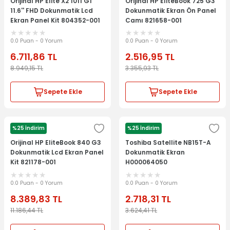
Orijinal HP Elite X2 1011 G1
Orijinal HP EliteBook 725 G3
11.6'' FHD Dokunmatik Lcd
Dokunmatik Ekran Ön Panel
Ekran Panel Kit 804352-001
Camı 821658-001
793736-001
6070B0886501
0.0 Puan - 0 Yorum
0.0 Puan - 0 Yorum
6.711,86
TL
2.516,95
TL
8.949,15
TL
3.355,93
TL
Sepete Ekle
Sepete Ekle
%25 İndirim
%25 İndirim
HP
TOSHİBA
Orijinal HP EliteBook 840 G3
Toshiba Satellite NB15T-A
Dokunmatik Lcd Ekran Panel
Dokunmatik Ekran
Kit 821178-001
H000064050
0.0 Puan - 0 Yorum
0.0 Puan - 0 Yorum
8.389,83
TL
2.718,31
TL
11.186,44
TL
3.624,41
TL