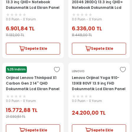
13.3 inç QHD+ Notebook
20346 280DQ 13.3 inç QHD+
Dokunmatik Lcd Ekran Panel
Notebook Dokunmatik Lcd
Ekran Panel
0.0 Puan - 0 Yorum
0.0 Puan - 0 Yorum
6.901,84
TL
6.336,00
TL
11.132,00
TL
8.448,00
TL
Sepete Ekle
Sepete Ekle
%25 İndirim
LENOVO
LENOVO
Orijinal Lenovo Thinkpad X1
Lenovo Orijinal Yoga 910-
Carbon Gen 2 14'' QHD
13IKB 80VF 13.9 inç FHD
Dokunmatik Lcd Ekran Panel
Dokunmatik Lcd Ekran Panel
Kit 00HN829
Kit
0.0 Puan - 0 Yorum
0.0 Puan - 0 Yorum
15.772,88
TL
24.200,00
TL
21.030,51
TL
Sepete Ekle
Sepete Ekle