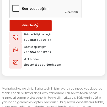
Gönder
Bizimle iletişime geçin
+90 850 302 06 47
Whatsapp İletişim
+90 554 558 82 82
Mail iletişim
destek@baburtech.com
Merhaba, hoş geldiniz. Baburtech Bilişim olarak yalnızca yedek parça
tedarik eden bir firma değil, aynı zamanda ileri seviye teknik servis
hizmetleri sunan profesyonel bir teknoloji merkezidir. Türkiye'nin dört bir
yanından gönderilen laptop, masaüstü bilgisayar, cep telefonu, tablet,
yazıcı ve medikal cihazlarda; anakart tamiri, işlemci ve çipset