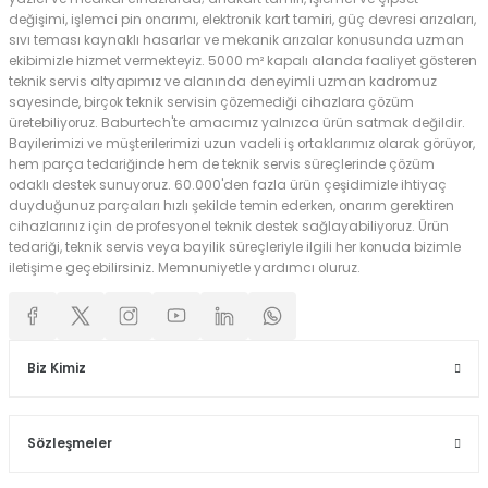
değişimi, işlemci pin onarımı, elektronik kart tamiri, güç devresi arızaları,
sıvı teması kaynaklı hasarlar ve mekanik arızalar konusunda uzman
ekibimizle hizmet vermekteyiz. 5000 m² kapalı alanda faaliyet gösteren
teknik servis altyapımız ve alanında deneyimli uzman kadromuz
sayesinde, birçok teknik servisin çözemediği cihazlara çözüm
üretebiliyoruz. Baburtech'te amacımız yalnızca ürün satmak değildir.
Bayilerimizi ve müşterilerimizi uzun vadeli iş ortaklarımız olarak görüyor,
hem parça tedariğinde hem de teknik servis süreçlerinde çözüm
odaklı destek sunuyoruz. 60.000'den fazla ürün çeşidimizle ihtiyaç
duyduğunuz parçaları hızlı şekilde temin ederken, onarım gerektiren
cihazlarınız için de profesyonel teknik destek sağlayabiliyoruz. Ürün
tedariği, teknik servis veya bayilik süreçleriyle ilgili her konuda bizimle
iletişime geçebilirsiniz. Memnuniyetle yardımcı oluruz.
Biz Kimiz
Sözleşmeler