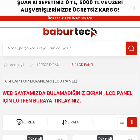
ŞUAN Kİ SEPETİNİZ 0 TL, 5000 TL VE ÜZERİ
ALIŞVERİŞLERİNİZDE ÜCRETSİZ KARGO!
ÜCRETSİZ TESLİMAT İMKANI
Anasayfa
LAPTOP EKRAN
16.4 LCD PANEL
16.4 LAPTOP EKRANLARI (LCD PANEL)
WEB SAYFAMIZDA BULAMADIĞINIZ EKRAN , LCD PANEL
İÇİN LÜTFEN BURAYA
TIKLAYINIZ.
FİLTRELE
SIRALA
Tükendi
Tükendi