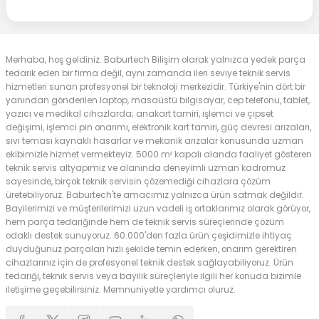
Merhaba, hoş geldiniz. Baburtech Bilişim olarak yalnızca yedek parça
tedarik eden bir firma değil, aynı zamanda ileri seviye teknik servis
hizmetleri sunan profesyonel bir teknoloji merkezidir. Türkiye'nin dört bir
yanından gönderilen laptop, masaüstü bilgisayar, cep telefonu, tablet,
yazıcı ve medikal cihazlarda; anakart tamiri, işlemci ve çipset
değişimi, işlemci pin onarımı, elektronik kart tamiri, güç devresi arızaları,
sıvı teması kaynaklı hasarlar ve mekanik arızalar konusunda uzman
ekibimizle hizmet vermekteyiz. 5000 m² kapalı alanda faaliyet gösteren
teknik servis altyapımız ve alanında deneyimli uzman kadromuz
sayesinde, birçok teknik servisin çözemediği cihazlara çözüm
üretebiliyoruz. Baburtech'te amacımız yalnızca ürün satmak değildir.
Bayilerimizi ve müşterilerimizi uzun vadeli iş ortaklarımız olarak görüyor,
hem parça tedariğinde hem de teknik servis süreçlerinde çözüm
odaklı destek sunuyoruz. 60.000'den fazla ürün çeşidimizle ihtiyaç
duyduğunuz parçaları hızlı şekilde temin ederken, onarım gerektiren
cihazlarınız için de profesyonel teknik destek sağlayabiliyoruz. Ürün
tedariği, teknik servis veya bayilik süreçleriyle ilgili her konuda bizimle
iletişime geçebilirsiniz. Memnuniyetle yardımcı oluruz.