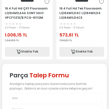
16.4 Full Hd Çift Flourasanlı
16.4 Full Hd Tek Flourasanlı
LQ164M1LA4A SONY VAIO
LQ164M1LD4C LQ164M1LD4
VPCF11Z1E/B PCG-81112M
LQ164M1LD4CE
LQ164M1LD4C E SONY
Original VPC-F
0.0 Puan - 0 Yorum
0.0 Puan - 0 Yorum
LQ164M1LD4C
1.006,15
TL
573,61
TL
1.341,53
TL
764,81
TL
Stokta Yok
Stokta Yok
Parça
Talep Formu
Aradığınız laptop parçasını bulamadıysanız bizimle
paylaşın, Ekibimiz en kısa sürede sizinle iletişime geçsin!