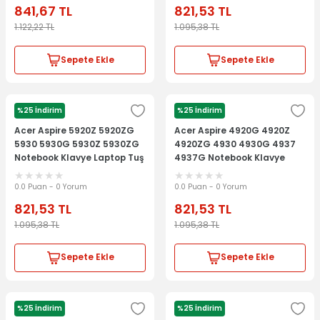
841,67
TL
821,53
TL
1.122,22
TL
1.095,38
TL
Sepete Ekle
Sepete Ekle
%25 İndirim
%25 İndirim
ACER
ACER
Acer Aspire 5920Z 5920ZG
Acer Aspire 4920G 4920Z
5930 5930G 5930Z 5930ZG
4920ZG 4930 4930G 4937
Notebook Klavye Laptop Tuş
4937G Notebook Klavye
Takımı
Laptop Tuş Takımı
0.0 Puan - 0 Yorum
0.0 Puan - 0 Yorum
821,53
TL
821,53
TL
1.095,38
TL
1.095,38
TL
Sepete Ekle
Sepete Ekle
%25 İndirim
%25 İndirim
ACER
ACER