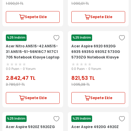
1.090,01
TL
1.090,01
TL
Sepete Ekle
Sepete Ekle
%25 İndirim
%25 İndirim
ACER
ACER
Acer Nitro AN515-42 AN515-
Acer Aspire 6920 6920G
31 AN515-51-56N16C7 N17C1
6935 6935G 6935Z 5730G
705 Notebook Klavye Laptop
5730ZG Notebook Klavye
Tuş Takımı
Laptop Tuş Takımı
0.0 Puan - 0 Yorum
0.0 Puan - 0 Yorum
2.842,47
TL
821,53
TL
3.789,97
TL
1.095,38
TL
Sepete Ekle
Sepete Ekle
%25 İndirim
%25 İndirim
ACER
ACER
Acer Aspire 5920Z 5920ZG
Acer Aspire 4920G 4920Z