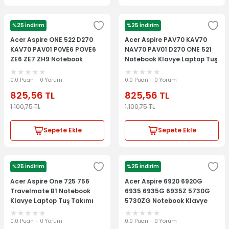
%25 İndirim
%25 İndirim
ACER
ACER
Acer Aspire ONE 522 D270
Acer Aspire PAV70 KAV70
KAV70 PAV01 P0VE6 POVE6
NAV70 PAV01 D270 ONE 521
ZE6 ZE7 ZH9 Notebook
Notebook Klavye Laptop Tuş
Klavye Laptop Tuş Takımı -
Takımı - Siyah
Siyah
0.0 Puan - 0 Yorum
0.0 Puan - 0 Yorum
825,56
TL
825,56
TL
1.100,75
TL
1.100,75
TL
Sepete Ekle
Sepete Ekle
%25 İndirim
%25 İndirim
ACER
ACER
Acer Aspire One 725 756
Acer Aspire 6920 6920G
Travelmate B1 Notebook
6935 6935G 6935Z 5730G
Klavye Laptop Tuş Takımı
5730ZG Notebook Klavye
Laptop Tuş Takımı
0.0 Puan - 0 Yorum
0.0 Puan - 0 Yorum