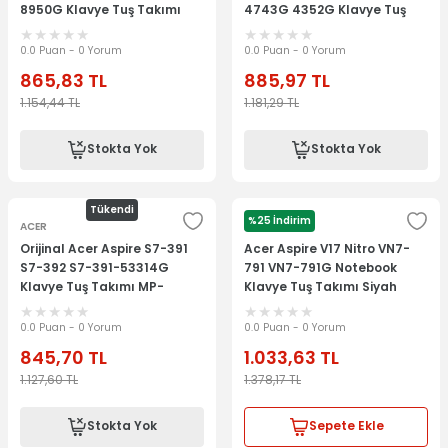
8950G Klavye Tuş Takımı
4743G 4352G Klavye Tuş
AEZYA00010 MP-
Takımı 9Z.N1P82.Q0T
09N66TQ6920
0.0 Puan - 0 Yorum
0.0 Puan - 0 Yorum
865,83
TL
885,97
TL
1.154,44
TL
1.181,29
TL
Stokta Yok
Stokta Yok
Tükendi
%25 İndirim
ACER
ACER
Orijinal Acer Aspire S7-391
Acer Aspire V17 Nitro VN7-
S7-392 S7-391-53314G
791 VN7-791G Notebook
Klavye Tuş Takımı MP-
Klavye Tuş Takımı Siyah
12C56TQJ4421 MP-12C5
0.0 Puan - 0 Yorum
0.0 Puan - 0 Yorum
845,70
TL
1.033,63
TL
1.127,60
TL
1.378,17
TL
Stokta Yok
Sepete Ekle