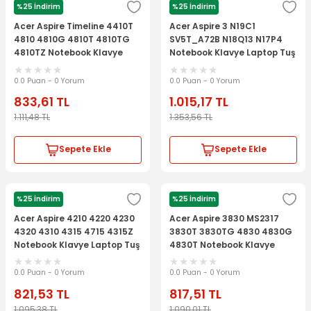
%25 İndirim
%25 İndirim
ACER
ACER
Acer Aspire Timeline 4410T
Acer Aspire 3 N19C1
4810 4810G 4810T 4810TG
SV5T_A72B N18Q13 N17P4
4810TZ Notebook Klavye
Notebook Klavye Laptop Tuş
Laptop Tuş Takımı
Takımı
0.0 Puan - 0 Yorum
0.0 Puan - 0 Yorum
833,61
TL
1.015,17
TL
1.111,48
TL
1.353,56
TL
Sepete Ekle
Sepete Ekle
%25 İndirim
%25 İndirim
ACER
ACER
Acer Aspire 4210 4220 4230
Acer Aspire 3830 MS2317
4320 4310 4315 4715 4315Z
3830T 3830TG 4830 4830G
Notebook Klavye Laptop Tuş
4830T Notebook Klavye
Takımı
Laptop Tuş Takımı
0.0 Puan - 0 Yorum
0.0 Puan - 0 Yorum
821,53
TL
817,51
TL
1.095,38
TL
1.090,01
TL