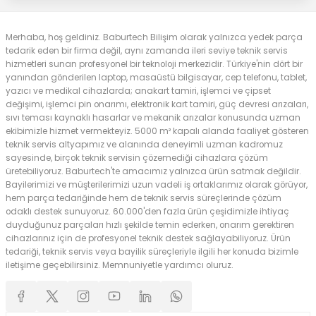
Merhaba, hoş geldiniz. Baburtech Bilişim olarak yalnızca yedek parça
tedarik eden bir firma değil, aynı zamanda ileri seviye teknik servis
hizmetleri sunan profesyonel bir teknoloji merkezidir. Türkiye'nin dört bir
yanından gönderilen laptop, masaüstü bilgisayar, cep telefonu, tablet,
yazıcı ve medikal cihazlarda; anakart tamiri, işlemci ve çipset
değişimi, işlemci pin onarımı, elektronik kart tamiri, güç devresi arızaları,
sıvı teması kaynaklı hasarlar ve mekanik arızalar konusunda uzman
ekibimizle hizmet vermekteyiz. 5000 m² kapalı alanda faaliyet gösteren
teknik servis altyapımız ve alanında deneyimli uzman kadromuz
sayesinde, birçok teknik servisin çözemediği cihazlara çözüm
üretebiliyoruz. Baburtech'te amacımız yalnızca ürün satmak değildir.
Bayilerimizi ve müşterilerimizi uzun vadeli iş ortaklarımız olarak görüyor,
hem parça tedariğinde hem de teknik servis süreçlerinde çözüm
odaklı destek sunuyoruz. 60.000'den fazla ürün çeşidimizle ihtiyaç
duyduğunuz parçaları hızlı şekilde temin ederken, onarım gerektiren
cihazlarınız için de profesyonel teknik destek sağlayabiliyoruz. Ürün
tedariği, teknik servis veya bayilik süreçleriyle ilgili her konuda bizimle
iletişime geçebilirsiniz. Memnuniyetle yardımcı oluruz.