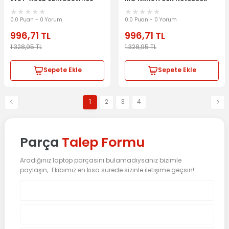
Notebook Klavye Laptop Tuş
Klavye Laptop Tuş Takımı
Takımı
0.0 Puan - 0 Yorum
0.0 Puan - 0 Yorum
996,71
TL
996,71
TL
1.328,95
TL
1.328,95
TL
Sepete Ekle
Sepete Ekle
1
2
3
4
Parça
Talep Formu
Aradığınız laptop parçasını bulamadıysanız bizimle
paylaşın, Ekibimiz en kısa sürede sizinle iletişime geçsin!