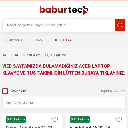
ÜCRETSİZ TESLİMAT İMKANI
KOŞULSUZ İADE HAKKI
SÜRDÜRÜLEBİLİR ÜRÜNLER
Anasayfa
KLAVYE
ACER KLAVYE
ACER LAPTOP KLAVYE, TUŞ TAKIMI
WEB SAYFAMIZDA BULAMADIĞINIZ ACER LAPTOP
KLAVYE VE TUŞ TAKIMI İÇİN LÜTFEN BURAYA
TIKLAYINIZ.
Stoktakiler
Toplam 198 ürün
%25 İndirim
%25 İndirim
ACER
ACER
Orijinal Acer Aspire S3-391
Acer Nitro 4 AN515-54