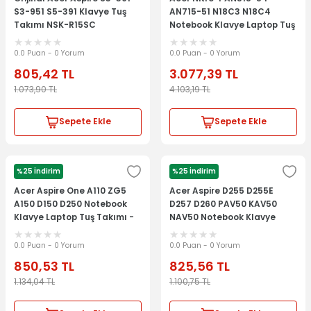
S3-951 S5-391 Klavye Tuş
AN715-51 N18C3 N18C4
Takımı NSK-R15SC
Notebook Klavye Laptop Tuş
9Z.N7WSC.50T
Takımı
0.0 Puan - 0 Yorum
0.0 Puan - 0 Yorum
805,42
TL
3.077,39
TL
1.073,90
TL
4.103,19
TL
Sepete Ekle
Sepete Ekle
%25 İndirim
%25 İndirim
ACER
ACER
Acer Aspire One A110 ZG5
Acer Aspire D255 D255E
A150 D150 D250 Notebook
D257 D260 PAV50 KAV50
Klavye Laptop Tuş Takımı -
NAV50 Notebook Klavye
Siyah
Laptop Tuş Takımı -Siyah
0.0 Puan - 0 Yorum
0.0 Puan - 0 Yorum
850,53
TL
825,56
TL
1.134,04
TL
1.100,75
TL