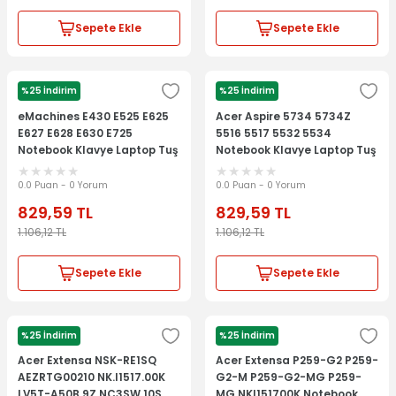
Sepete Ekle
Sepete Ekle
%25 İndirim
%25 İndirim
ACER
ACER
eMachines E430 E525 E625
Acer Aspire 5734 5734Z
E627 E628 E630 E725
5516 5517 5532 5534
Notebook Klavye Laptop Tuş
Notebook Klavye Laptop Tuş
Takımı
Takımı
0.0 Puan - 0 Yorum
0.0 Puan - 0 Yorum
829,59
TL
829,59
TL
1.106,12
TL
1.106,12
TL
Sepete Ekle
Sepete Ekle
%25 İndirim
%25 İndirim
ACER
ACER
Acer Extensa NSK-RE1SQ
Acer Extensa P259-G2 P259-
AEZRTG00210 NK.I1517.00K
G2-M P259-G2-MG P259-
LV5T-A50B 9Z.NC3SW.10S
MG NKI151700K Notebook