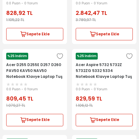
0.0 Puan - 0 Yorum
0.0 Puan - 0 Yorum
828,92
TL
2.842,47
TL
1.105,22
TL
3.789,97
TL
Sepete Ekle
Sepete Ekle
%25 İndirim
%25 İndirim
ACER
ACER
Acer D255 D255E D257 D260
Acer Aspire 5732 5732Z
PAV50 KAV50 NAV50
5732ZG 5332 5334
Notebook Klavye Laptop Tuş
Notebook Klavye Laptop Tuş
Takımı - Beyaz
Takımı
0.0 Puan - 0 Yorum
0.0 Puan - 0 Yorum
809,45
TL
829,59
TL
1.079,27
TL
1.106,12
TL
Sepete Ekle
Sepete Ekle