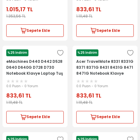
1.015,17
TL
833,61
TL
1.353,56
TL
1.111,48
TL
Sepete Ekle
Sepete Ekle
%25 İndirim
%25 İndirim
ACER
ACER
eMachines D440 D442 D528
Acer TravelMate 8331 8331G
D640 D640G D728 D730
8371 8371G 8431 8431G 8471
Notebook Klavye Laptop Tuş
8471G Notebook Klavye
Takımı
Laptop Tuş Takımı
0.0 Puan - 0 Yorum
0.0 Puan - 0 Yorum
833,61
TL
833,61
TL
1.111,48
TL
1.111,48
TL
Sepete Ekle
Sepete Ekle
%25 İndirim
%25 İndirim