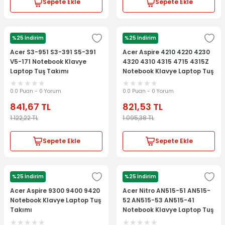
Sepete Ekle
Sepete Ekle
%25 İndirim
%25 İndirim
ACER
ACER
Acer S3-951 S3-391 S5-391
Acer Aspire 4210 4220 4230
V5-171 Notebook Klavye
4320 4310 4315 4715 4315Z
Laptop Tuş Takımı
Notebook Klavye Laptop Tuş
Takımı
0.0 Puan - 0 Yorum
0.0 Puan - 0 Yorum
841,67
TL
821,53
TL
1.122,22
TL
1.095,38
TL
Sepete Ekle
Sepete Ekle
%25 İndirim
%25 İndirim
ACER
ACER
Acer Aspire 9300 9400 9420
Acer Nitro AN515-51 AN515-
Notebook Klavye Laptop Tuş
52 AN515-53 AN515-41
Takımı
Notebook Klavye Laptop Tuş
Takımı