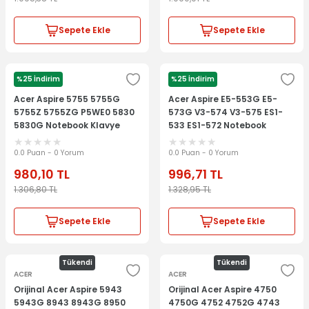
Sepete Ekle
Sepete Ekle
%25 İndirim
%25 İndirim
ACER
ACER
Acer Aspire 5755 5755G
Acer Aspire E5-553G E5-
5755Z 5755ZG P5WE0 5830
573G V3-574 V3-575 ES1-
5830G Notebook Klavye
533 ES1-572 Notebook
Laptop Tuş Takımı
Klavye Laptop Tuş Takımı
0.0 Puan - 0 Yorum
0.0 Puan - 0 Yorum
980,10
TL
996,71
TL
1.306,80
TL
1.328,95
TL
Sepete Ekle
Sepete Ekle
Tükendi
Tükendi
ACER
ACER
Orijinal Acer Aspire 5943
Orijinal Acer Aspire 4750
5943G 8943 8943G 8950
4750G 4752 4752G 4743