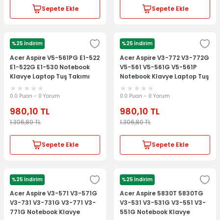
Sepete Ekle
Sepete Ekle
%25 İndirim
%25 İndirim
ACER
ACER
Acer Aspire V5-561PG E1-522
Acer Aspire V3-772 V3-772G
E1-522G E1-530 Notebook
V5-561 V5-561G V5-561P
Klavye Laptop Tuş Takımı
Notebook Klavye Laptop Tuş
Takımı
0.0 Puan - 0 Yorum
0.0 Puan - 0 Yorum
980,10
TL
980,10
TL
1.306,80
TL
1.306,80
TL
Sepete Ekle
Sepete Ekle
%25 İndirim
%25 İndirim
ACER
ACER
Acer Aspire V3-571 V3-571G
Acer Aspire 5830T 5830TG
V3-731 V3-731G V3-771 V3-
V3-531 V3-531G V3-551 V3-
771G Notebook Klavye
551G Notebook Klavye