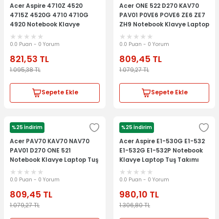
Acer Aspire 4710Z 4520
Acer ONE 522 D270 KAV70
4715Z 4520G 4710 4710G
PAV01 P0VE6 POVE6 ZE6 ZE7
4920 Notebook Klavye
ZH9 Notebook Klavye Laptop
Laptop Tuş Takımı
Tuş Takımı - Beyaz
0.0 Puan - 0 Yorum
0.0 Puan - 0 Yorum
821,53
TL
809,45
TL
1.095,38
TL
1.079,27
TL
Sepete Ekle
Sepete Ekle
%25 İndirim
%25 İndirim
ACER
ACER
Acer PAV70 KAV70 NAV70
Acer Aspire E1-530G E1-532
PAV01 D270 ONE 521
E1-532G E1-532P Notebook
Notebook Klavye Laptop Tuş
Klavye Laptop Tuş Takımı
Takımı - Beyaz
0.0 Puan - 0 Yorum
0.0 Puan - 0 Yorum
809,45
TL
980,10
TL
1.079,27
TL
1.306,80
TL