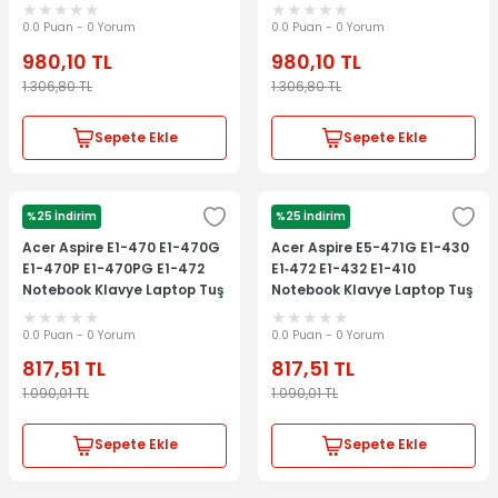
Laptop Tuş Takımı
Laptop Tuş Takımı
0.0 Puan - 0 Yorum
0.0 Puan - 0 Yorum
980,10
TL
980,10
TL
1.306,80
TL
1.306,80
TL
Sepete Ekle
Sepete Ekle
%25 İndirim
%25 İndirim
ACER
ACER
Acer Aspire E1-470 E1-470G
Acer Aspire E5-471G E1-430
E1-470P E1-470PG E1-472
E1‑472 E1-432 E1-410
Notebook Klavye Laptop Tuş
Notebook Klavye Laptop Tuş
Takımı
Takımı
0.0 Puan - 0 Yorum
0.0 Puan - 0 Yorum
817,51
TL
817,51
TL
1.090,01
TL
1.090,01
TL
Sepete Ekle
Sepete Ekle