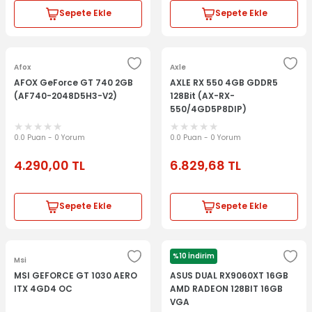
Sepete Ekle
Sepete Ekle
Afox
Axle
AFOX GeForce GT 740 2GB
AXLE RX 550 4GB GDDR5
(AF740-2048D5H3-V2)
128Bit (AX-RX-
550/4GD5P8DIP)
0.0 Puan - 0 Yorum
0.0 Puan - 0 Yorum
4.290,00
TL
6.829,68
TL
Sepete Ekle
Sepete Ekle
%10 İndirim
Msi
Asus
MSI GEFORCE GT 1030 AERO
ASUS DUAL RX9060XT 16GB
ITX 4GD4 OC
AMD RADEON 128BIT 16GB
VGA