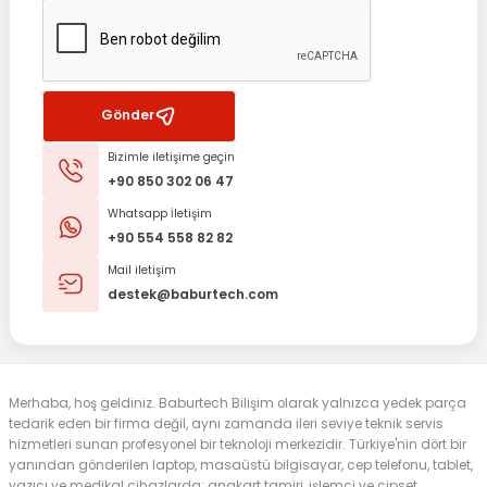
Gönder
Bizimle iletişime geçin
+90 850 302 06 47
Whatsapp İletişim
+90 554 558 82 82
Mail iletişim
destek@baburtech.com
Merhaba, hoş geldiniz. Baburtech Bilişim olarak yalnızca yedek parça
tedarik eden bir firma değil, aynı zamanda ileri seviye teknik servis
hizmetleri sunan profesyonel bir teknoloji merkezidir. Türkiye'nin dört bir
yanından gönderilen laptop, masaüstü bilgisayar, cep telefonu, tablet,
yazıcı ve medikal cihazlarda; anakart tamiri, işlemci ve çipset