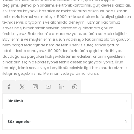
değişimi, işlemci pin onarımı, elektronik kart tamiri, güç devresi arızaları,
sıvı teması kaynaklı hasarlar ve mekanik arızalar konusunda uzman
ekibimizle hizmet vermekteyiz. 5000 m² kapalı alanda faaliyet gösteren
teknik servis altyapımız ve alanında deneyimli uzman kadromuz
sayesinde, birçok teknik servisin çözemediği cihazlara çözüm
üretebiliyoruz. Baburtech'te amacımız yalnızca ürün satmak değildir.
Bayilerimizi ve müşterilerimizi uzun vadeli iş ortaklarımız olarak görüyor,
hem parça tedariğinde hem de teknik servis süreçlerinde çözüm
odaklı destek sunuyoruz. 60.000'den fazla ürün çeşidimizle ihtiyaç
duyduğunuz parçaları hızlı şekilde temin ederken, onarım gerektiren
cihazlarınız için de profesyonel teknik destek sağlayabiliyoruz. Ürün
tedariği, teknik servis veya bayilik süreçleriyle ilgili her konuda bizimle
iletişime geçebilirsiniz. Memnuniyetle yardımcı oluruz.
Biz Kimiz
Sözleşmeler