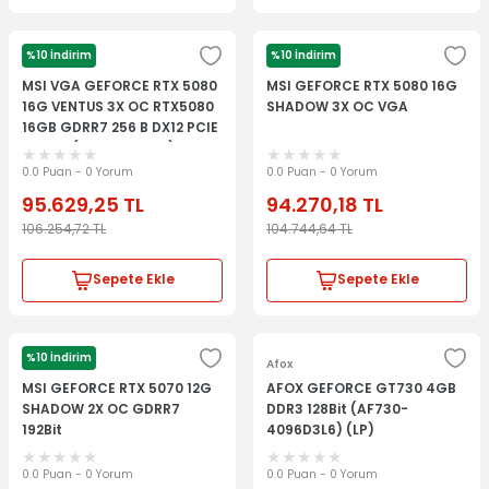
%10 İndirim
%10 İndirim
Msi
Msi
MSI VGA GEFORCE RTX 5080
MSI GEFORCE RTX 5080 16G
16G VENTUS 3X OC RTX5080
SHADOW 3X OC VGA
16GB GDRR7 256 B DX12 PCIE
5.0 X16 (3XDP 1XHDMI)
0.0 Puan - 0 Yorum
0.0 Puan - 0 Yorum
95.629,25
TL
94.270,18
TL
106.254,72
TL
104.744,64
TL
Sepete Ekle
Sepete Ekle
%10 İndirim
Msi
Afox
MSI GEFORCE RTX 5070 12G
AFOX GEFORCE GT730 4GB
SHADOW 2X OC GDRR7
DDR3 128Bit (AF730-
192Bit
4096D3L6) (LP)
0.0 Puan - 0 Yorum
0.0 Puan - 0 Yorum