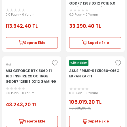
GDDR7 128B DX12 PCIE 5.0
X16 (3XDP 1XHDMI)
0.0 Puan - 0 Yorum
0.0 Puan - 0 Yorum
113.942,40
TL
33.290,40
TL
Sepete Ekle
Sepete Ekle
%10 İndirim
Msi
Asus
MSI GEFORCE RTX 5060 TI
ASUS PRIME-RTX5080-O16G
16G INSPIRE 2X OC 16GB
EKRAN KARTI
GDDR7 128BIT DX12 GAMING
0.0 Puan - 0 Yorum
0.0 Puan - 0 Yorum
105.019,20
TL
43.243,20
TL
116.688,00
TL
Sepete Ekle
Sepete Ekle