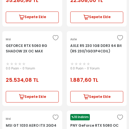
35.280,96
TL
22.308,00
TL
Sepete Ekle
Sepete Ekle
Msi
Axle
GEFORCE RTX 5060 8G
AXLE R5 230 1GB DDR3 64 Bit
SHADOW 2X OC MAX
(R5 230/1GD3P4CDIL)
0.0 Puan - 0 Yorum
0.0 Puan - 0 Yorum
25.534,08
TL
1.887,60
TL
Sepete Ekle
Sepete Ekle
%10 İndirim
Msi
Pny
MSI GT 1030 AERO ITX 2GD4
PNY GeForce RTX 5080 OC