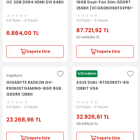
OC 2GB DDR4 HDMI DVI 64Bit
16GB Dual-Fan Slim GDDR7
256Bit (VCG508016DFSXPB1-
O)
0.0 Puan - 0 Yorum
0.0 Puan - 0 Yorum
87.721,92
TL
6.864,00
TL
97.468,80
TL
Sepete Ekle
Sepete Ekle
%10 İndirim
Gigabyte
Asus
GIGABYTE RADEON GV-
ASUS DUAL-RTX5060TI-8G
R9060XTGAMING-8GD 8GB
128BIT VGA
GDDR6 128Bit
0.0 Puan - 0 Yorum
0.0 Puan - 0 Yorum
32.926,61
TL
23.268,96
TL
36.585,12
TL
Sepete Ekle
Sepete Ekle