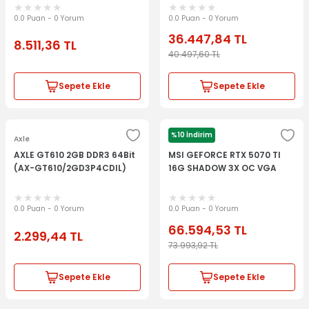
0.0 Puan - 0 Yorum
0.0 Puan - 0 Yorum
36.447,84
TL
8.511,36
TL
40.497,60
TL
Sepete Ekle
Sepete Ekle
%10 İndirim
Axle
Msi
AXLE GT610 2GB DDR3 64Bit
MSI GEFORCE RTX 5070 TI
(AX-GT610/2GD3P4CDIL)
16G SHADOW 3X OC VGA
0.0 Puan - 0 Yorum
0.0 Puan - 0 Yorum
66.594,53
TL
2.299,44
TL
73.993,92
TL
Sepete Ekle
Sepete Ekle