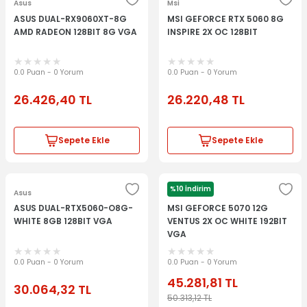
Asus
Msi
ASUS DUAL-RX9060XT-8G
MSI GEFORCE RTX 5060 8G
AMD RADEON 128BIT 8G VGA
INSPIRE 2X OC 128BIT
0.0 Puan - 0 Yorum
0.0 Puan - 0 Yorum
26.426,40
TL
26.220,48
TL
Sepete Ekle
Sepete Ekle
%10 İndirim
Asus
Msi
ASUS DUAL-RTX5060-O8G-
MSI GEFORCE 5070 12G
WHITE 8GB 128BIT VGA
VENTUS 2X OC WHITE 192BIT
VGA
0.0 Puan - 0 Yorum
0.0 Puan - 0 Yorum
45.281,81
TL
30.064,32
TL
50.313,12
TL