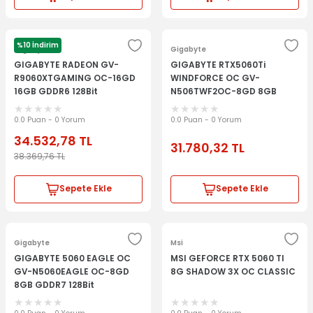
%10 İndirim
Gigabyte
Gigabyte
GIGABYTE RADEON GV-
GIGABYTE RTX5060Ti
R9060XTGAMING OC-16GD
WINDFORCE OC GV-
16GB GDDR6 128Bit
N506TWF2OC-8GD 8GB
GDDR7 128Bit
0.0 Puan - 0 Yorum
0.0 Puan - 0 Yorum
34.532,78
TL
31.780,32
TL
38.369,76
TL
Sepete Ekle
Sepete Ekle
Gigabyte
Msi
GIGABYTE 5060 EAGLE OC
MSI GEFORCE RTX 5060 TI
GV-N5060EAGLE OC-8GD
8G SHADOW 3X OC CLASSIC
8GB GDDR7 128Bit