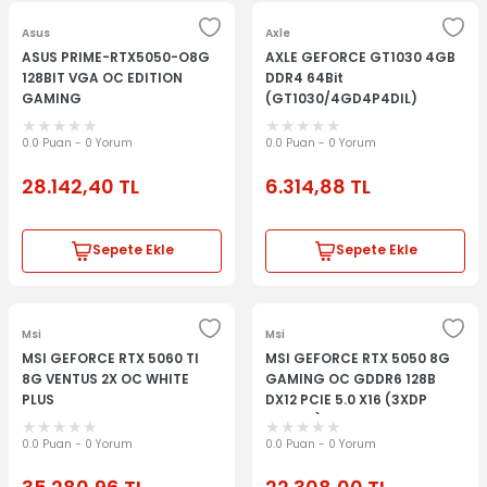
Asus
Axle
ASUS PRIME-RTX5050-O8G
AXLE GEFORCE GT1030 4GB
128BIT VGA OC EDITION
DDR4 64Bit
GAMING
(GT1030/4GD4P4DIL)
0.0 Puan - 0 Yorum
0.0 Puan - 0 Yorum
28.142,40
TL
6.314,88
TL
Sepete Ekle
Sepete Ekle
Msi
Msi
MSI GEFORCE RTX 5060 TI
MSI GEFORCE RTX 5050 8G
8G VENTUS 2X OC WHITE
GAMING OC GDDR6 128B
PLUS
DX12 PCIE 5.0 X16 (3XDP
1XHDMI)
0.0 Puan - 0 Yorum
0.0 Puan - 0 Yorum