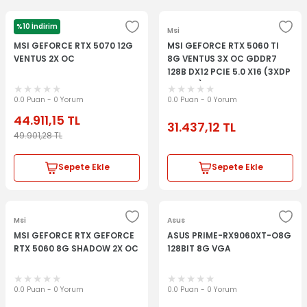
%10 İndirim
Msi
Msi
MSI GEFORCE RTX 5070 12G
MSI GEFORCE RTX 5060 TI
VENTUS 2X OC
8G VENTUS 3X OC GDDR7
128B DX12 PCIE 5.0 X16 (3XDP
1XHDMI)
0.0 Puan - 0 Yorum
0.0 Puan - 0 Yorum
44.911,15
TL
31.437,12
TL
49.901,28
TL
Sepete Ekle
Sepete Ekle
Msi
Asus
MSI GEFORCE RTX GEFORCE
ASUS PRIME-RX9060XT-O8G
RTX 5060 8G SHADOW 2X OC
128BIT 8G VGA
0.0 Puan - 0 Yorum
0.0 Puan - 0 Yorum