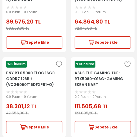
Ekran Kartı
0.0 Puan - 0 Yorum
0.0 Puan - 0 Yorum
89.575,20
TL
64.864,80
TL
99.528,00
TL
72.072,00
TL
Sepete Ekle
Sepete Ekle
%10 İndirim
%10 İndirim
Pny
Asus
PNY RTX 5060 Ti OC 16GB
ASUS TUF GAMING TUF-
GDDR7 128Bit
RTX5080-O16G-GAMING
(VCG5060T16DFXPB1-O)
EKRAN KART
Ekran Kartı
0.0 Puan - 0 Yorum
0.0 Puan - 0 Yorum
38.301,12
TL
111.505,68
TL
42.556,80
TL
123.895,20
TL
Sepete Ekle
Sepete Ekle