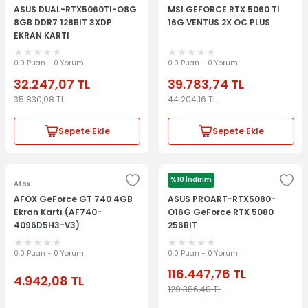
ASUS DUAL-RTX5060TI-O8G
MSI GEFORCE RTX 5060 TI
8GB DDR7 128BIT 3XDP
16G VENTUS 2X OC PLUS
EKRAN KARTI
0.0 Puan - 0 Yorum
0.0 Puan - 0 Yorum
32.247,07
TL
39.783,74
TL
35.830,08
TL
44.204,16
TL
Sepete Ekle
Sepete Ekle
%10 İndirim
Afox
Asus
AFOX GeForce GT 740 4GB
ASUS PROART-RTX5080-
Ekran Kartı (AF740-
O16G GeForce RTX 5080
4096D5H3-V3)
256BIT
0.0 Puan - 0 Yorum
0.0 Puan - 0 Yorum
116.447,76
TL
4.942,08
TL
129.386,40
TL