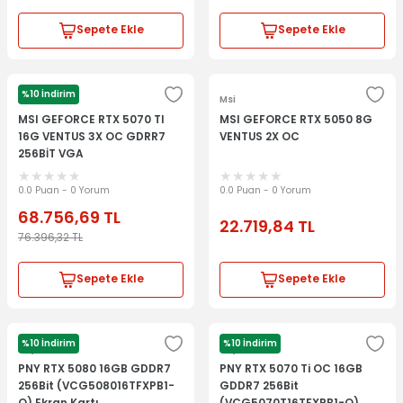
Sepete Ekle
Sepete Ekle
%10 İndirim
Msi
Msi
MSI GEFORCE RTX 5070 TI
MSI GEFORCE RTX 5050 8G
16G VENTUS 3X OC GDRR7
VENTUS 2X OC
256BİT VGA
0.0 Puan - 0 Yorum
0.0 Puan - 0 Yorum
68.756,69
TL
22.719,84
TL
76.396,32
TL
Sepete Ekle
Sepete Ekle
%10 İndirim
%10 İndirim
Pny
Pny
PNY RTX 5080 16GB GDDR7
PNY RTX 5070 Ti OC 16GB
256Bit (VCG508016TFXPB1-
GDDR7 256Bit
O) Ekran Kartı
(VCG5070T16TFXPB1-O)