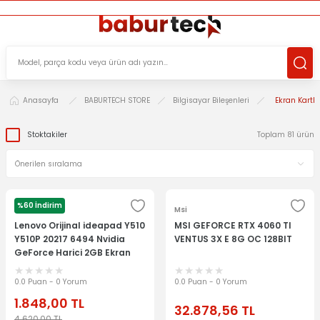
ÜCRETSİZ TESLİMAT İMKANI
KOŞULSUZ İADE HAKKI
SÜRDÜRÜLEBİLİR ÜRÜNLER
Anasayfa
BABURTECH STORE
Bilgisayar Bileşenleri
Ekran Kartla
Stoktakiler
Toplam 81 ürün
%60 İndirim
LENOVO
Msi
Lenovo Orijinal ideapad Y510
MSI GEFORCE RTX 4060 TI
Y510P 20217 6494 Nvidia
VENTUS 3X E 8G OC 128BIT
GeForce Harici 2GB Ekran
Kartı
0.0 Puan - 0 Yorum
0.0 Puan - 0 Yorum
1.848,00
TL
32.878,56
TL
4.620,00
TL