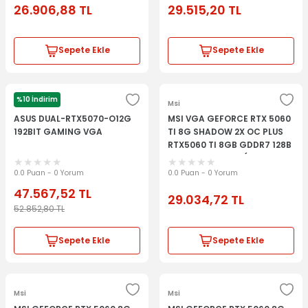
26.906,88
TL
29.515,20
TL
Sepete Ekle
Sepete Ekle
%10 İndirim
Asus
Msi
ASUS DUAL-RTX5070-O12G
MSI VGA GEFORCE RTX 5060
192BIT GAMING VGA
TI 8G SHADOW 2X OC PLUS
RTX5060 TI 8GB GDDR7 128B
DX12 PCIE 5.0 X16 (3XDP
1XHDMI)
0.0 Puan - 0 Yorum
0.0 Puan - 0 Yorum
47.567,52
TL
29.034,72
TL
52.852,80
TL
Sepete Ekle
Sepete Ekle
Msi
Msi