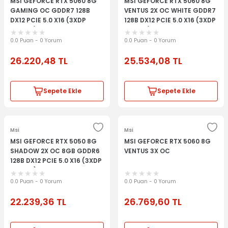
MSI GEFORCE RTX 5060 8G
MSI GEFORCE RTX 5060 8G
GAMING OC GDDR7 128B
VENTUS 2X OC WHITE GDDR7
DX12 PCIE 5.0 X16 (3XDP
128B DX12 PCIE 5.0 X16 (3XDP
1XHDMI)
1XHDMI)
0.0 Puan - 0 Yorum
0.0 Puan - 0 Yorum
26.220,48
TL
25.534,08
TL
Sepete Ekle
Sepete Ekle
Msi
Msi
MSI GEFORCE RTX 5050 8G
MSI GEFORCE RTX 5060 8G
SHADOW 2X OC 8GB GDDR6
VENTUS 3X OC
128B DX12 PCIE 5.0 X16 (3XDP
1XHDMI)
0.0 Puan - 0 Yorum
0.0 Puan - 0 Yorum
22.239,36
TL
26.769,60
TL