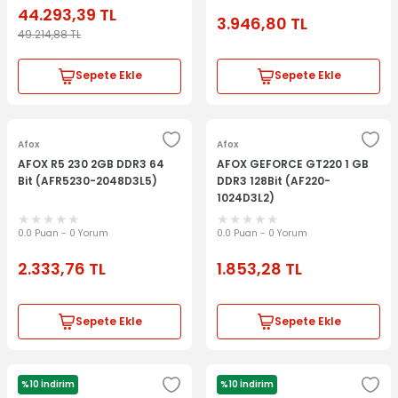
44.293,39
TL
3.946,80
TL
49.214,88
TL
Sepete Ekle
Sepete Ekle
Afox
Afox
AFOX R5 230 2GB DDR3 64
AFOX GEFORCE GT220 1 GB
Bit (AFR5230-2048D3L5)
DDR3 128Bit (AF220-
1024D3L2)
0.0 Puan - 0 Yorum
0.0 Puan - 0 Yorum
2.333,76
TL
1.853,28
TL
Sepete Ekle
Sepete Ekle
%10 İndirim
%10 İndirim
Asus
Msi