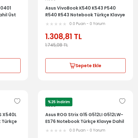
P0401
Asus VivoBook K540 K543 P540
hil Üst
R540 R543 Notebook Türkçe Klavye
Dahil Üst Kasa
m
0.0 Puan - 0 Yorum
1.308,81
TL
1.745,08
TL
Sepete Ekle
%25 İndirim
ASUS
S X540L
Asus ROG Strix G15 G512LI G512LW-
 Türkçe
ES76 Notebook Türkçe Klavye Dahil
Üst Kasa 6051B1400801
m
0.0 Puan - 0 Yorum