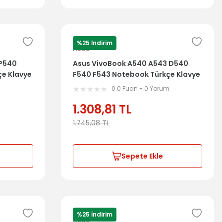
%25 İndirim
ASUS
 P540
Asus VivoBook A540 A543 D540
e Klavye
F540 F543 Notebook Türkçe Klavye
Dahil Üst Kasa
m
0.0 Puan - 0 Yorum
1.308,81
TL
1.745,08
TL
Sepete Ekle
%25 İndirim
ASUS