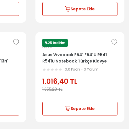
Sepete Ekle
%25 İndirim
ASUS
Asus Vivobook F541 F541U R541
13N1-
R541U Notebook Türkçe Klavye
Dahil Üst Kasa 13NB0CG3AP1311
m
0.0 Puan - 0 Yorum
1.016,40
TL
1.355,20
TL
Sepete Ekle