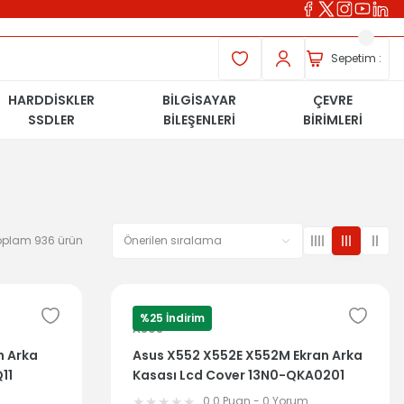
Sepetim :
HARDDİSKLER
BİLGİSAYAR
ÇEVRE
SSDLER
BİLEŞENLERİ
BİRİMLERİ
oplam 936 ürün
%25 İndirim
ASUS
n Arka
Asus X552 X552E X552M Ekran Arka
11
Kasası Lcd Cover 13N0-QKA0201
m
0.0 Puan - 0 Yorum