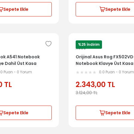
Sepete Ekle
Sepete Ekle
%25 İndirim
ASUS
ook A541 Notebook
Orijinal Asus Rog FX502VD
ye Dahil Üst Kasa
Notebook Klavye Üst Kasa 
2123
0SA0611
.0 Puan - 0 Yorum
0.0 Puan - 0 Yoru
0
TL
2.343,00
TL
3.124,00
TL
Sepete Ekle
Sepete Ekle