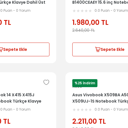
rkçe Klavye Dahil Üst
B1400CEAEY 15.6 inç Note
8LA0701
Türkçe Klavye Dahil Üst Ka
.0 Puan - 0 Yorum
0.0 Puan - 0 Yoru
DFA0701
0
TL
1.980,00
TL
2.640,00
TL
Sepete Ekle
Sepete Ekle
%25 İndirim
ASUS
ok 14 X415 X415J
Asus Vivobook X509BA A5
ebook Türkçe Klavye
X509UJ-1S Notebook Türkç
Kasa 39XKUTAJN50
Dahil Üst Kasa 39XKRTAJ
.0 Puan - 0 Yorum
0.0 Puan - 0 Yoru
0
TL
2.211,00
TL