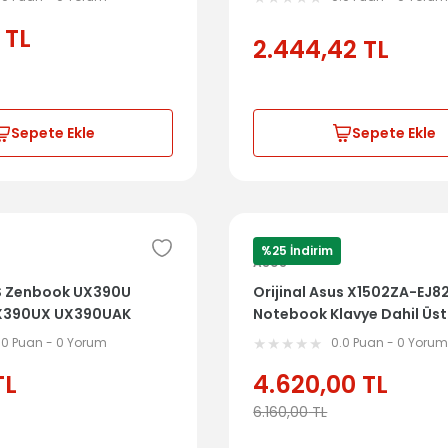
TL
2.444,42
TL
Sepete Ekle
Sepete Ekle
%25 İndirim
ASUS
US Zenbook UX390U
Orijinal Asus X1502ZA-EJ
X390UX UX390UAK
Notebook Klavye Dahil Üs
TOUCHPAD
13N1-EDA0F11 13N1-EDA0101
.0 Puan - 0 Yorum
0.0 Puan - 0 Yoru
TL
4.620,00
TL
6.160,00
TL