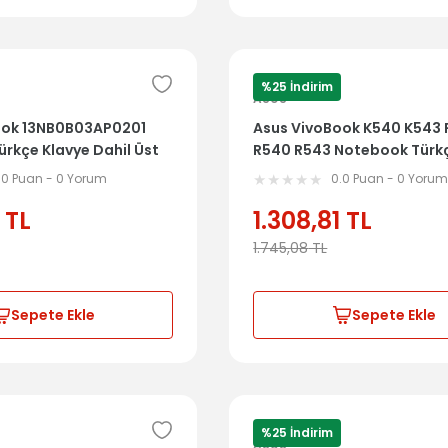
%25 İndirim
ASUS
ook 13NB0B03AP0201
Asus VivoBook K540 K543
rkçe Klavye Dahil Üst
R540 R543 Notebook Türkç
Dahil Üst Kasa
.0 Puan - 0 Yorum
0.0 Puan - 0 Yoru
TL
1.308,81
TL
1.745,08
TL
Sepete Ekle
Sepete Ekle
%25 İndirim
ASUS