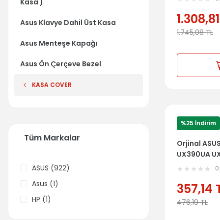
Kasa )
1.308,81
Asus Klavye Dahil Üst Kasa
1.745,08
TL
Asus Menteşe Kapağı
Asus Ön Çerçeve Bezel
KASA COVER
%25 İndirim
Tüm Markalar
Orjinal AS
UX390UA U
TRACKPAD 
ASUS (922)
0
Asus (1)
357,14
HP (1)
476,19
TL