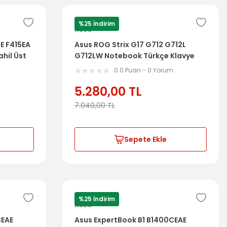
%25 İndirim
ASUS
5E F415EA
Asus ROG Strix G17 G712 G712L
hil Üst
G712LW Notebook Türkçe Klavye
Dahil Üst Kasa 6051B1404101
m
0.0 Puan - 0 Yorum
5.280,00
TL
7.040,00
TL
Sepete Ekle
%25 İndirim
ASUS
CEAE
Asus ExpertBook B1 B1400CEAE