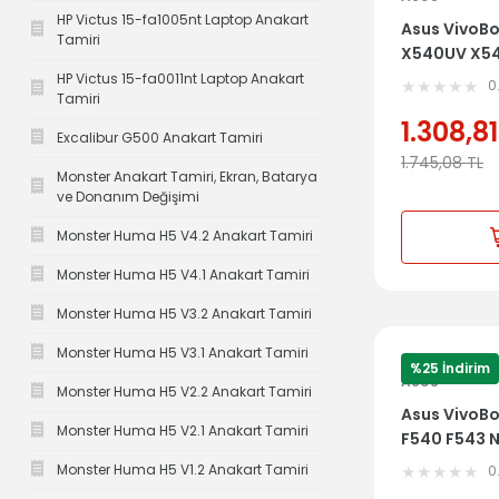
HP Victus 15-fa1005nt Laptop Anakart
Asus VivoB
Tamiri
X540UV X54
Klavye Dahi
HP Victus 15-fa0011nt Laptop Anakart
0
Tamiri
1.308,81
Excalibur G500 Anakart Tamiri
1.745,08
TL
Monster Anakart Tamiri, Ekran, Batarya
ve Donanım Değişimi
Monster Huma H5 V4.2 Anakart Tamiri
Monster Huma H5 V4.1 Anakart Tamiri
Monster Huma H5 V3.2 Anakart Tamiri
Monster Huma H5 V3.1 Anakart Tamiri
%25 İndirim
ASUS
Monster Huma H5 V2.2 Anakart Tamiri
Asus VivoB
Monster Huma H5 V2.1 Anakart Tamiri
F540 F543 
Dahil Üst K
Monster Huma H5 V1.2 Anakart Tamiri
0