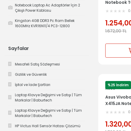
Notebook Tü
Notebook Laptop Ac Adaptörler İçin 2
Kasa 13N1-
Çıkışlı Power Kablosu
0
Kingston 4GB DDR3 Pc Ram Bellek
1.254,0
1600MHz KVR16N11/4 PC3-12800
1.672,00
TL
Sayfalar
Mesafeli Satış Sözleşmesi
Gizlilik ve Güvenlik
İptal ve İade Şartları
%25 İndirim
ASUS
Laptop Klavye Değişimi ve Satışı | Tüm
Asus Vivobo
Markalar | Baburtech
X415JA Not
Dahil Üst 
Laptop Klavye Değişimi ve Satışı | Tüm
0
Markalar | Baburtech
1.320,0
HP Victus Hall Sensör Hatası Çözümü