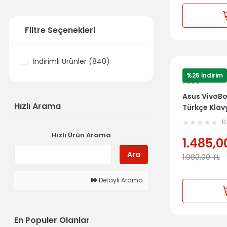
Filtre Seçenekleri
İndirimli Ürünler (840)
%25 İndirim
ASUS
Asus VivoB
Hızlı Arama
Türkçe Klav
13NB0HE1P0
0
Hızlı Ürün Arama
1.485,0
Ara
1.980,00
TL
Detaylı Arama
En Populer Olanlar