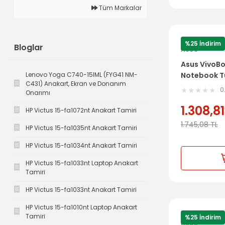
Tüm Markalar
%25 İndirim
Bloglar
ASUS
Asus VivoB
Lenovo Yoga C740-15IML (FYG41 NM-
Notebook Tü
C431) Anakart, Ekran ve Donanım
Kasa
0
Onarımı
1.308,81
HP Victus 15-fa1072nt Anakart Tamiri
1.745,08
TL
HP Victus 15-fa1035nt Anakart Tamiri
HP Victus 15-fa1034nt Anakart Tamiri
HP Victus 15-fa1033nt Laptop Anakart
Tamiri
HP Victus 15-fa1033nt Anakart Tamiri
HP Victus 15-fa1010nt Laptop Anakart
Tamiri
%25 İndirim
ASUS