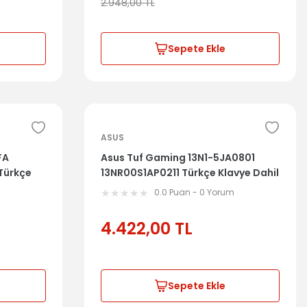
2.948,00
TL
Sepete Ekle
ASUS
FA
Asus Tuf Gaming 13N1-5JA0801
Türkçe
13NR00S1AP0211 Türkçe Klavye Dahil
Üst Kasa
m
0.0 Puan - 0 Yorum
4.422,00
TL
Sepete Ekle