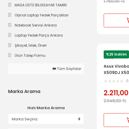
1.760,00
TL
MASA ÜSTÜ BİLGİSAYAR TAMİRİ
Orjinal Laptop Yedek Parçakları
Notebook Servisi Ankara
Laptop Yedek Parça Ankara
Şikayet, İstek, Öneri
%25 İndirim
Ürün Talep Formu
ASUS
Asus Vivob
Tüm Sayfalar
X509DJ X50
Klavye Dahi
0
39XKRTAJN
Marka Arama
2.211,00
2.948,00
TL
Hızlı Marka Arama