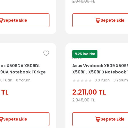
2.948,00
TL
Sepete Ekle
Sepete Ekle
%25 İndirim
ASUS
ook X509DA X509DL
Asus Vivobook X509 X509
9UA Notebook Türkçe
X509FL X509FB Notebook 
l Üst Kasa
Klavye Dahil Üst Kasa
.0 Puan - 0 Yorum
0.0 Puan - 0 Yoru
70
39XKRTAJN70
TL
2.211,00
TL
2.948,00
TL
Sepete Ekle
Sepete Ekle