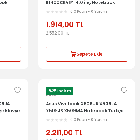
book
B1400CEAEY 14.0 inç Notebook
sa 13N1-
Türkçe Klavye Dahil Üst Kasa 13N1-
m
0.0 Puan - 0 Yorum
DCA0801
1.914,00
TL
2.552,00
TL
Sepete Ekle
%25 İndirim
ASUS
09JA
Asus Vivobook X509UB X509JA
e Klavye
X509JB X509MA Notebook Türkçe
N70
Klavye Dahil Üst Kasa
m
0.0 Puan - 0 Yorum
39XKRTAJN70
2.211,00
TL