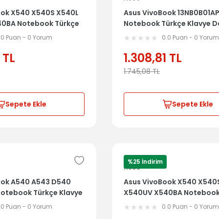
ook X540 X540S X540L
Asus VivoBook 13NB0B01A
0BA Notebook Türkçe
Notebook Türkçe Klavye Da
l Üst Kasa
Kasa
.0 Puan - 0 Yorum
0.0 Puan - 0 Yoru
TL
1.308,81
TL
1.745,08
TL
Sepete Ekle
Sepete Ekle
%25 İndirim
ASUS
ook A540 A543 D540
Asus VivoBook X540 X540
Notebook Türkçe Klavye
X540UV X540BA Notebook
asa
Klavye Dahil Üst Kasa
.0 Puan - 0 Yorum
0.0 Puan - 0 Yoru