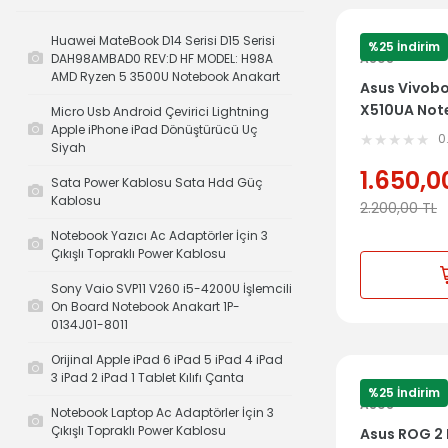
Huawei MateBook D14 Serisi D15 Serisi
%25 İndirim
DAH98AMBAD0 REV:D HF MODEL: H98A
ASUS
AMD Ryzen 5 3500U Notebook Anakart
Asus Vivobo
X510UA Not
Micro Usb Android Çevirici Lightning
Apple iPhone iPad Dönüştürücü Uç
Dahil Üst 
0
Siyah
1.650,0
Sata Power Kablosu Sata Hdd Güç
Kablosu
2.200,00
TL
Notebook Yazıcı Ac Adaptörler İçin 3
Çıkışlı Topraklı Power Kablosu
Sony Vaio SVP11 V260 i5-4200U İşlemcili
On Board Notebook Anakart 1P-
0134J01-8011
Orijinal Apple iPad 6 iPad 5 iPad 4 iPad
3 iPad 2 iPad 1 Tablet Kılıfı Çanta
%25 İndirim
ASUS
Notebook Laptop Ac Adaptörler İçin 3
Çıkışlı Topraklı Power Kablosu
Asus ROG 2