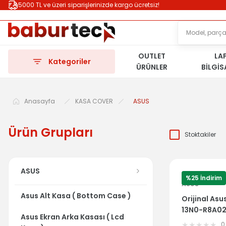
5000 TL ve üzeri siparişlerinizde kargo ücretsiz!
OUTLET
LA
Kategoriler
ÜRÜNLER
BİLGİ
Anasayfa
KASA COVER
ASUS
Ürün Grupları
Stoktakiler
ASUS
%25 İndirim
ASUS
Asus Alt Kasa ( Bottom Case )
Orijinal As
13N0-R8A02
Asus Ekran Arka Kasası ( Lcd
Bottom Ca
0