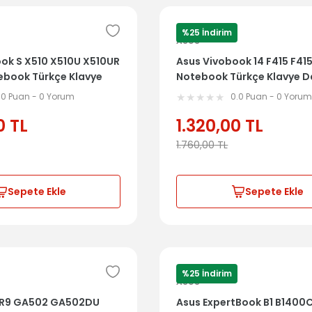
%25 İndirim
ASUS
ok S X510 X510U X510UR
Asus Vivobook 14 F415 F41
ebook Türkçe Klavye
Notebook Türkçe Klavye Da
Kasa 39XKGTCJN10
Kasa 13N1-CFA0T01
.0 Puan - 0 Yorum
0.0 Puan - 0 Yoru
0
TL
1.320,00
TL
1.760,00
TL
Sepete Ekle
Sepete Ekle
%25 İndirim
ASUS
 R9 GA502 GA502DU
Asus ExpertBook B1 B1400