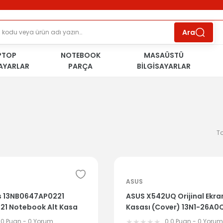
ÜCRETSİZ TESLİMAT İMKANI
KOŞULSUZ İADE
HAKKI
SÜRDÜRÜLEBİLİR ÜRÜNLER
Ara
PTOP
NOTEBOOK
MASAÜSTÜ
SAYARLAR
PARÇA
BİLGİSAYARLAR
T
ASUS
us 13NB0647AP0221
ASUS X542UQ Orijinal Ekra
21 Notebook Alt Kasa
Kasası (Cover) 13N1-26A0Q
se
.0 Puan - 0 Yorum
0.0 Puan - 0 Yoru