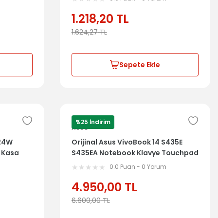
1.218,20
TL
1.624,27
TL
Sepete Ekle
%25 İndirim
ASUS
824W
Orijinal Asus VivoBook 14 S435E
t Kasa
S435EA Notebook Klavye Touchpad
Parmak İzi Dahil Üst Kasa 13N1-
m
0.0 Puan - 0 Yorum
CGA0301
4.950,00
TL
6.600,00
TL