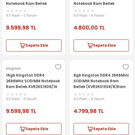
Notebook Ram Bellek
Notebook Ram Bellek
(KVR24S17S8/16) Ram
(KVR24S17S8/8) Ram Laptop
Laptop Memory Notebook
Memory Notebook Bellek
0.0 Puan - 0 Yorum
0.0 Puan - 0 Yorum
Bellek
9.599,98
TL
4.800,00
TL
Sepete Ekle
Sepete Ekle
Kingston
16gb Kingston DDR4
8gb Kingston DDR4 2666MHz
2666MHz SODIMM Notebook
SODIMM Notebook Ram
Ram Bellek KVR26S19D8/16
Bellek (KVR26S19S8/8)Ram
Ram Laptop Memory
Laptop Memory Notebook
Notebook Bellek
Bellek
0.0 Puan - 0 Yorum
0.0 Puan - 0 Yorum
9.599,98
TL
4.799,98
TL
Sepete Ekle
Sepete Ekle