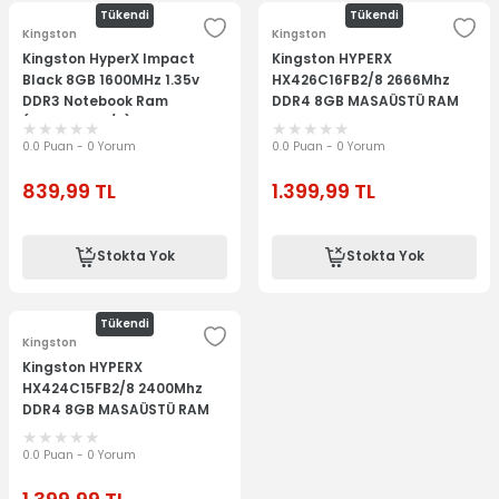
Tükendi
Tükendi
Kingston
Kingston
Kingston HyperX Impact
Kingston HYPERX
Black 8GB 1600MHz 1.35v
HX426C16FB2/8 2666Mhz
DDR3 Notebook Ram
DDR4 8GB MASAÜSTÜ RAM
(HX316LS9IB/8)
0.0 Puan - 0 Yorum
0.0 Puan - 0 Yorum
839,99
TL
1.399,99
TL
Stokta Yok
Stokta Yok
Tükendi
Kingston
Kingston HYPERX
HX424C15FB2/8 2400Mhz
DDR4 8GB MASAÜSTÜ RAM
0.0 Puan - 0 Yorum