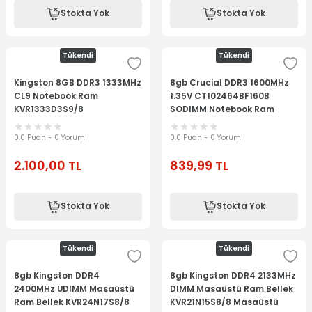
Stokta Yok
Stokta Yok
Tükendi
Tükendi
Kingston 8GB DDR3 1333MHz
8gb Crucial DDR3 1600MHz
CL9 Notebook Ram
1.35V CT102464BF160B
KVR1333D3S9/8
SODIMM Notebook Ram
Bellek Ram Laptop Memory
Notebook Bellek
0.0 Puan - 0 Yorum
0.0 Puan - 0 Yorum
2.100,00
TL
839,99
TL
Stokta Yok
Stokta Yok
Tükendi
Tükendi
8gb Kingston DDR4
8gb Kingston DDR4 2133MHz
2400MHz UDIMM Masaüstü
DIMM Masaüstü Ram Bellek
Ram Bellek KVR24N17S8/8
KVR21N15S8/8 Masaüstü