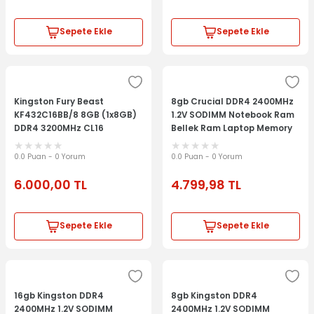
Sepete Ekle
Sepete Ekle
Kingston Fury Beast
8gb Crucial DDR4 2400MHz
KF432C16BB/8 8GB (1x8GB)
1.2V SODIMM Notebook Ram
DDR4 3200MHz CL16
Bellek Ram Laptop Memory
Masaüstü pc Siyah Gaming
Notebook Bellek
Ram (Bellek)
0.0 Puan - 0 Yorum
0.0 Puan - 0 Yorum
6.000,00
TL
4.799,98
TL
Sepete Ekle
Sepete Ekle
16gb Kingston DDR4
8gb Kingston DDR4
2400MHz 1.2V SODIMM
2400MHz 1.2V SODIMM