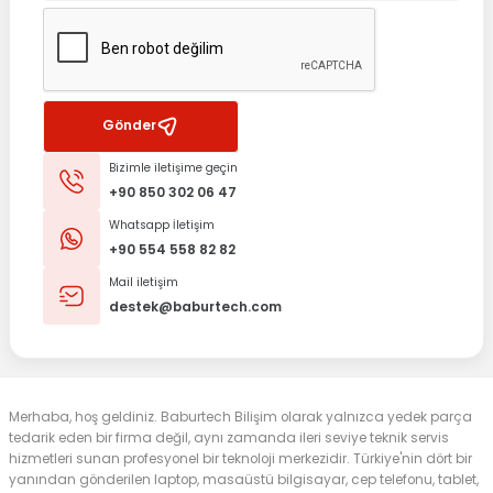
Gönder
Bizimle iletişime geçin
+90 850 302 06 47
Whatsapp İletişim
+90 554 558 82 82
Mail iletişim
destek@baburtech.com
Merhaba, hoş geldiniz. Baburtech Bilişim olarak yalnızca yedek parça
tedarik eden bir firma değil, aynı zamanda ileri seviye teknik servis
hizmetleri sunan profesyonel bir teknoloji merkezidir. Türkiye'nin dört bir
yanından gönderilen laptop, masaüstü bilgisayar, cep telefonu, tablet,