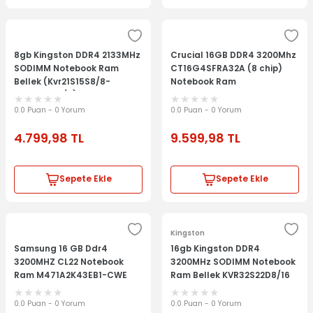
8gb Kingston DDR4 2133MHz
Crucial 16GB DDR4 3200Mhz
SODIMM Notebook Ram
CT16G4SFRA32A (8 chip)
Bellek (Kvr21S15S8/8-
Notebook Ram
Kvr21S15D8/8)Ram Laptop
Memory Notebook Bellek
0.0 Puan - 0 Yorum
0.0 Puan - 0 Yorum
4.799,98
TL
9.599,98
TL
Sepete Ekle
Sepete Ekle
Kingston
Samsung 16 GB Ddr4
16gb Kingston DDR4
3200MHZ CL22 Notebook
3200MHz SODIMM Notebook
Ram M471A2K43EB1-CWE
Ram Bellek KVR32S22D8/16
Ram
Ram Laptop Memory
Notebook Bellek
0.0 Puan - 0 Yorum
0.0 Puan - 0 Yorum