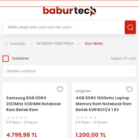
ÜCRETSİZ TESLİMAT İMKANI
KOŞULSUZ İADE HAKKI
SÜRDÜRÜLEBİLİR ÜRÜNLER
Anasayfa
NOTEBOOK YEDEK PARÇA
Ram Bellek
Stoktakiler
Toplam 27 ürün
Kingston
Samsung 8GB DDR4
4GB DDR3 1600mhz Laptop
2133MHz SODIMM Notebook
Memory Ram Notebook Ram
Ram Bellek Ram
Bellek KVR16S11/4 1.5V
M471A1G43DB0-CPB
0.0 Puan - 0 Yorum
0.0 Puan - 0 Yorum
4.799,98
TL
1.200,00
TL