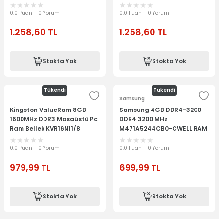
Ram Laptop Memory
Ram Bellek
Masaüstü Bellek
0.0 Puan - 0 Yorum
0.0 Puan - 0 Yorum
1.258,60
TL
1.258,60
TL
Stokta Yok
Stokta Yok
Tükendi
Tükendi
Samsung
Kingston ValueRam 8GB
Samsung 4GB DDR4-3200
1600MHz DDR3 Masaüstü Pc
DDR4 3200 MHz
Ram Bellek KVR16N11/8
M471A5244CB0-CWELL RAM
Laptop Memory Ram
Notebook Ram Bellek
0.0 Puan - 0 Yorum
0.0 Puan - 0 Yorum
979,99
TL
699,99
TL
Stokta Yok
Stokta Yok