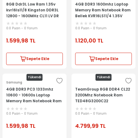
8GB Ddr3L Low Ram 1.35v
4GB DDR3 1600mhz Laptop
kvr16ls11/8 Kingston DDR3L
Memory Ram Notebook Ram
12800 - 1600MHz CL11 LV DR
Bellek KVR16LS11/4 1.35V
2Rx8 Notebook Bellek-Ram
KVR16LS11/8 1.35v Low Voltaj
0.0 Puan - 0 Yorum
0.0 Puan - 0 Yorum
Ram Laptop Memory
1.599,98
TL
1.120,00
TL
Notebook Bellek
Sepete Ekle
Sepete Ekle
Tükendi
Tükendi
Samsung
4GB DDR3 PC3 1333mhz
TeamGroup 8GB DDR4 CL22
10600 - 10600s Laptop
3200Mhz Notebook Ram
Memory Ram Notebook Ram
TED48G3200C22
Bellek KVR1333D3S9-4G
4GB DDR3 1333MHz
0.0 Puan - 0 Yorum
0.0 Puan - 0 Yorum
1.599,98
TL
4.799,99
TL