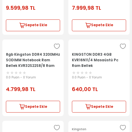
9.599,98
TL
7.999,98
TL
Sepete Ekle
Sepete Ekle
8gb Kingston DDR4 3200MHz
KINGSTON DDR3 4GB
SODIMM Notebook Ram
KVR16N11/4 Masaüstü Pc
Bellek KVR32S22S8/8 Ram
Ram Bellek
Laptop Memory Notebook
Bellek
0.0 Puan - 0 Yorum
0.0 Puan - 0 Yorum
4.799,98
TL
640,00
TL
Sepete Ekle
Sepete Ekle
Kingston