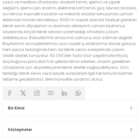
yazıcı ve medikal cihazlarda; anakart tamiri, işlemci ve çipset
değişimi, işlemci pin onarımı, elektronik kart tamiri, güç devresi arızaları,
sıvı teması kaynaklı hasarlar ve mekanik arızalar konusunda uzman
ekibimizle hizmet vermekteyiz. 5000 m² kapalı alanda faaliyet gösteren
teknik servis altyapımız ve alanında deneyimli uzman kadromuz
sayesinde, birçok teknik servisin çözemediği cihazlara çözüm
üretebiliyoruz. Baburtech'te amacımız yalnızca ürün satmak değildir.
Bayilerimizi ve müşterilerimizi uzun vadeli iş ortaklarımız olarak görüyor,
hem parça tedariğinde hem de teknik servis süreçlerinde çözüm
odaklı destek sunuyoruz. 60.000'den fazla ürün çeşidimizle ihtiyaç
duyduğunuz parçaları hızlı şekilde temin ederken, onarım gerektiren
cihazlarınız için de profesyonel teknik destek sağlayabiliyoruz. Ürün
tedariği, teknik servis veya bayilik süreçleriyle ilgili her konuda bizimle
iletişime geçebilirsiniz. Memnuniyetle yardımcı oluruz.
Biz Kimiz
Sözleşmeler