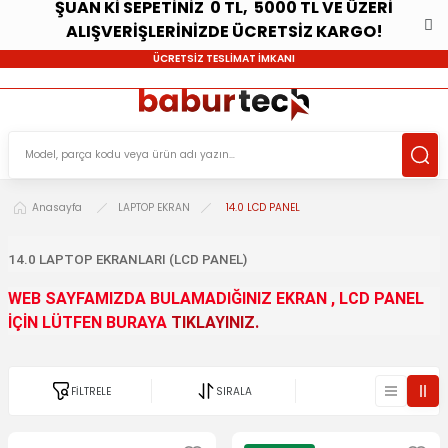
ŞUAN Kİ SEPETİNİZ 0 TL, 5000 TL VE ÜZERİ
ALIŞVERİŞLERİNİZDE ÜCRETSİZ KARGO!
ÜCRETSİZ TESLİMAT İMKANI
Anasayfa
LAPTOP EKRAN
14.0 LCD PANEL
14.0 LAPTOP EKRANLARI (LCD PANEL)
WEB SAYFAMIZDA BULAMADIĞINIZ EKRAN , LCD PANEL
İÇİN LÜTFEN BURAYA
TIKLAYINIZ.
FİLTRELE
SIRALA