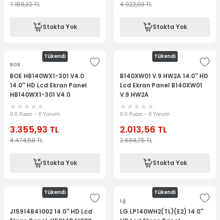
7.159,32
TL
4.922,03
TL
Stokta Yok
Stokta Yok
Tükendi
Tükendi
BOE
BOE HB140WX1-301 V4.0
B140XW01 V.9 HW2A 14.0'' HD
14.0'' HD Lcd Ekran Panel
Lcd Ekran Panel B140XW01
HB140WX1-301 V4.0
V.9 HW2A
0.0 Puan - 0 Yorum
0.0 Puan - 0 Yorum
3.355,93
TL
2.013,56
TL
4.474,58
TL
2.684,75
TL
Stokta Yok
Stokta Yok
Tükendi
Tükendi
Lg
J15914B41002 14.0'' HD Lcd
LG LP140WH2(TL)(E2) 14.0''