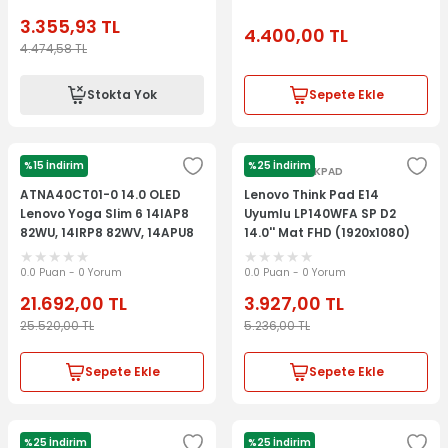
panel ekran
3.355,93
TL
4.400,00
TL
4.474,58
TL
Stokta Yok
Sepete Ekle
%15 İndirim
%25 İndirim
BABURTECH
LENOVO THİNKPAD
ATNA40CT01-0 14.0 OLED
Lenovo Think Pad E14
Lenovo Yoga Slim 6 14IAP8
Uyumlu LP140WFA SP D2
82WU, 14IRP8 82WV, 14APU8
14.0'' Mat FHD (1920x1080)
82X3, 14IRH8 83E0 Notebook
30 pin Lcd Ekran
LCD Panel Ekran 5D11K06153
0.0 Puan - 0 Yorum
0.0 Puan - 0 Yorum
21.692,00
TL
3.927,00
TL
25.520,00
TL
5.236,00
TL
Sepete Ekle
Sepete Ekle
%25 İndirim
%25 İndirim