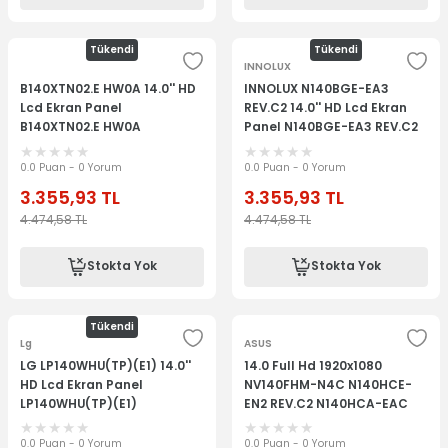
Tükendi
Tükendi
INNOLUX
B140XTN02.E HW0A 14.0'' HD
INNOLUX N140BGE-EA3
Lcd Ekran Panel
REV.C2 14.0'' HD Lcd Ekran
B140XTN02.E HW0A
Panel N140BGE-EA3 REV.C2
0.0 Puan - 0 Yorum
0.0 Puan - 0 Yorum
3.355,93
TL
3.355,93
TL
4.474,58
TL
4.474,58
TL
Stokta Yok
Stokta Yok
Tükendi
Lg
ASUS
LG LP140WHU(TP)(E1) 14.0''
14.0 Full Hd 1920x1080
HD Lcd Ekran Panel
NV140FHM-N4C N140HCE-
LP140WHU(TP)(E1)
EN2 REV.C2 N140HCA-EAC
REV.C4, 5D10M42879
5D10M42880 Orijinal Lcd
0.0 Puan - 0 Yorum
0.0 Puan - 0 Yorum