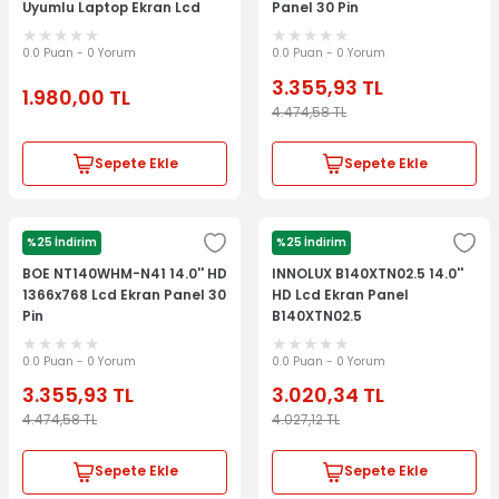
Uyumlu Laptop Ekran Lcd
Panel 30 Pin
Panel
0.0 Puan - 0 Yorum
0.0 Puan - 0 Yorum
3.355,93
TL
1.980,00
TL
4.474,58
TL
Sepete Ekle
Sepete Ekle
%25 İndirim
%25 İndirim
BOE
INNOLUX
BOE NT140WHM-N41 14.0'' HD
INNOLUX B140XTN02.5 14.0''
1366x768 Lcd Ekran Panel 30
HD Lcd Ekran Panel
Pin
B140XTN02.5
0.0 Puan - 0 Yorum
0.0 Puan - 0 Yorum
3.355,93
TL
3.020,34
TL
4.474,58
TL
4.027,12
TL
Sepete Ekle
Sepete Ekle