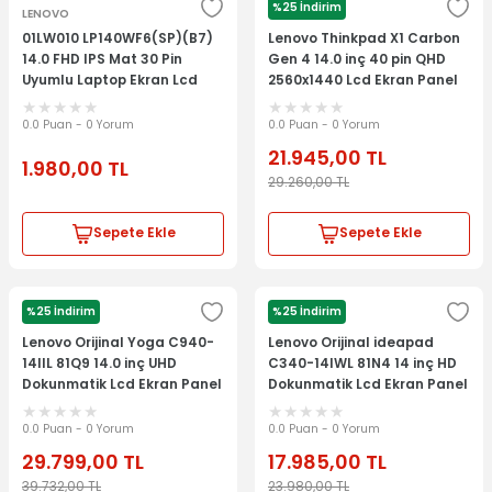
%25 İndirim
LENOVO
LENOVO
01LW010 LP140WF6(SP)(B7)
Lenovo Thinkpad X1 Carbon
14.0 FHD IPS Mat 30 Pin
Gen 4 14.0 inç 40 pin QHD
Uyumlu Laptop Ekran Lcd
2560x1440 Lcd Ekran Panel
Panel
0.0 Puan - 0 Yorum
0.0 Puan - 0 Yorum
21.945,00
TL
1.980,00
TL
29.260,00
TL
Sepete Ekle
Sepete Ekle
%25 İndirim
%25 İndirim
LENOVO
LENOVO
Lenovo Orijinal Yoga C940-
Lenovo Orijinal ideapad
14IIL 81Q9 14.0 inç UHD
C340-14IWL 81N4 14 inç HD
Dokunmatik Lcd Ekran Panel
Dokunmatik Lcd Ekran Panel
0.0 Puan - 0 Yorum
0.0 Puan - 0 Yorum
29.799,00
TL
17.985,00
TL
39.732,00
TL
23.980,00
TL