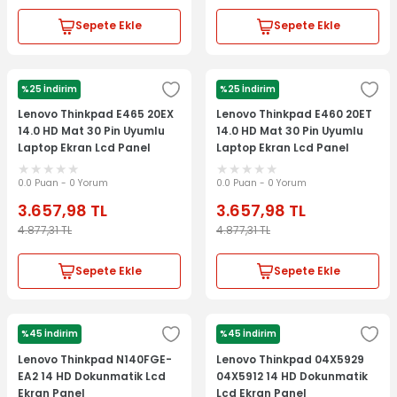
Sepete Ekle
Sepete Ekle
%25 İndirim
%25 İndirim
LENOVO
LENOVO
Lenovo Thinkpad E465 20EX
Lenovo Thinkpad E460 20ET
14.0 HD Mat 30 Pin Uyumlu
14.0 HD Mat 30 Pin Uyumlu
Laptop Ekran Lcd Panel
Laptop Ekran Lcd Panel
0.0 Puan - 0 Yorum
0.0 Puan - 0 Yorum
3.657,98
TL
3.657,98
TL
4.877,31
TL
4.877,31
TL
Sepete Ekle
Sepete Ekle
%45 İndirim
%45 İndirim
LENOVO
LENOVO
Lenovo Thinkpad N140FGE-
Lenovo Thinkpad 04X5929
EA2 14 HD Dokunmatik Lcd
04X5912 14 HD Dokunmatik
Ekran Panel
Lcd Ekran Panel