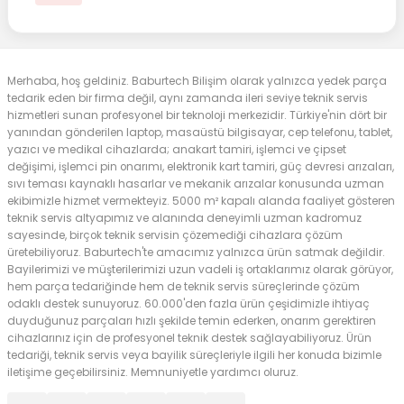
Merhaba, hoş geldiniz. Baburtech Bilişim olarak yalnızca yedek parça
tedarik eden bir firma değil, aynı zamanda ileri seviye teknik servis
hizmetleri sunan profesyonel bir teknoloji merkezidir. Türkiye'nin dört bir
yanından gönderilen laptop, masaüstü bilgisayar, cep telefonu, tablet,
yazıcı ve medikal cihazlarda; anakart tamiri, işlemci ve çipset
değişimi, işlemci pin onarımı, elektronik kart tamiri, güç devresi arızaları,
sıvı teması kaynaklı hasarlar ve mekanik arızalar konusunda uzman
ekibimizle hizmet vermekteyiz. 5000 m² kapalı alanda faaliyet gösteren
teknik servis altyapımız ve alanında deneyimli uzman kadromuz
sayesinde, birçok teknik servisin çözemediği cihazlara çözüm
üretebiliyoruz. Baburtech'te amacımız yalnızca ürün satmak değildir.
Bayilerimizi ve müşterilerimizi uzun vadeli iş ortaklarımız olarak görüyor,
hem parça tedariğinde hem de teknik servis süreçlerinde çözüm
odaklı destek sunuyoruz. 60.000'den fazla ürün çeşidimizle ihtiyaç
duyduğunuz parçaları hızlı şekilde temin ederken, onarım gerektiren
cihazlarınız için de profesyonel teknik destek sağlayabiliyoruz. Ürün
tedariği, teknik servis veya bayilik süreçleriyle ilgili her konuda bizimle
iletişime geçebilirsiniz. Memnuniyetle yardımcı oluruz.