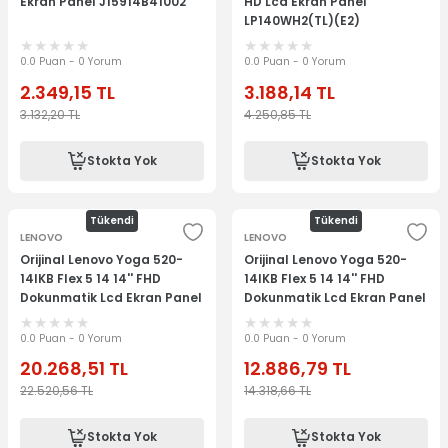
Ekran Panel J15914B41002
HD Lcd Ekran Panel
LP140WH2(TL)(E2)
0.0 Puan - 0 Yorum
0.0 Puan - 0 Yorum
2.349,15
TL
3.188,14
TL
3.132,20
TL
4.250,85
TL
Stokta Yok
Stokta Yok
Tükendi
Tükendi
LENOVO
LENOVO
Orijinal Lenovo Yoga 520-
Orijinal Lenovo Yoga 520-
14IKB Flex 5 14 14'' FHD
14IKB Flex 5 14 14'' FHD
Dokunmatik Lcd Ekran Panel
Dokunmatik Lcd Ekran Panel
Kit 5D10N45602
Kit 5D10N45602
0.0 Puan - 0 Yorum
0.0 Puan - 0 Yorum
20.268,51
TL
12.886,79
TL
22.520,56
TL
14.318,66
TL
Stokta Yok
Stokta Yok