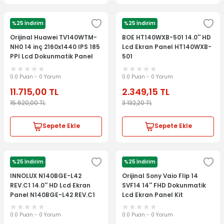
%25 İndirim
%25 İndirim
HUAWEİ
BOE
Orijinal Huawei TV140WTM-
BOE HT140WXB-501 14.0'' HD
NH0 14 inç 2160x1440 IPS 185
Lcd Ekran Panel HT140WXB-
PPI Lcd Dokunmatik Panel
501
Ekran Kit
0.0 Puan - 0 Yorum
0.0 Puan - 0 Yorum
11.715,00
TL
2.349,15
TL
15.620,00
TL
3.132,20
TL
Sepete Ekle
Sepete Ekle
%25 İndirim
%25 İndirim
INNOLUX
Sony Vaio
INNOLUX N140BGE-L42
Orijinal Sony Vaio Flip 14
REV.C1 14.0'' HD Lcd Ekran
SVF14 14'' FHD Dokunmatik
Panel N140BGE-L42 REV.C1
Lcd Ekran Panel Kit
3IFI2LBN010
0.0 Puan - 0 Yorum
0.0 Puan - 0 Yorum