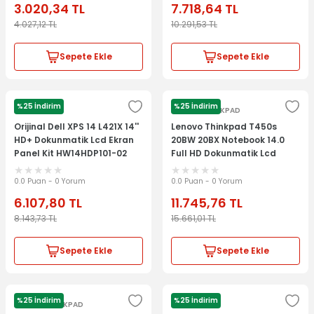
3.020,34
TL
7.718,64
TL
4.027,12
TL
10.291,53
TL
Sepete Ekle
Sepete Ekle
%25 İndirim
%25 İndirim
DELL
LENOVO THİNKPAD
Orijinal Dell XPS 14 L421X 14''
Lenovo Thinkpad T450s
HD+ Dokunmatik Lcd Ekran
20BW 20BX Notebook 14.0
Panel Kit HW14HDP101-02
Full HD Dokunmatik Lcd
Ekran Panel
0.0 Puan - 0 Yorum
0.0 Puan - 0 Yorum
6.107,80
TL
11.745,76
TL
8.143,73
TL
15.661,01
TL
Sepete Ekle
Sepete Ekle
%25 İndirim
%25 İndirim
LENOVO THİNKPAD
LENOVO