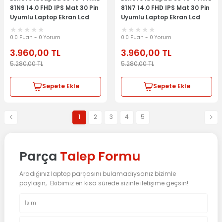
81N9 14.0 FHD IPS Mat 30 Pin
81N7 14.0 FHD IPS Mat 30 Pin
Uyumlu Laptop Ekran Lcd
Uyumlu Laptop Ekran Lcd
Panel
Panel
0.0 Puan - 0 Yorum
0.0 Puan - 0 Yorum
3.960,00
TL
3.960,00
TL
5.280,00
TL
5.280,00
TL
Sepete Ekle
Sepete Ekle
1
2
3
4
5
Parça
Talep Formu
Aradığınız laptop parçasını bulamadıysanız bizimle
paylaşın, Ekibimiz en kısa sürede sizinle iletişime geçsin!