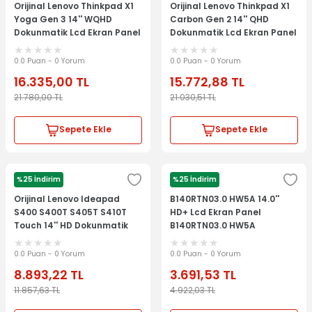
Orijinal Lenovo Thinkpad X1
Orijinal Lenovo Thinkpad X1
Yoga Gen 3 14'' WQHD
Carbon Gen 2 14'' QHD
Dokunmatik Lcd Ekran Panel
Dokunmatik Lcd Ekran Panel
Kit 01YT246
Kit 00HN829
0.0 Puan - 0 Yorum
0.0 Puan - 0 Yorum
16.335,00
TL
15.772,88
TL
21.780,00
TL
21.030,51
TL
Sepete Ekle
Sepete Ekle
%25 İndirim
%25 İndirim
LENOVO
Orijinal Lenovo Ideapad
B140RTN03.0 HW5A 14.0''
S400 S400T S405T S410T
HD+ Lcd Ekran Panel
Touch 14'' HD Dokunmatik
B140RTN03.0 HW5A
Lcd Ekran Panel Kit
AP0SB000D10
0.0 Puan - 0 Yorum
0.0 Puan - 0 Yorum
8.893,22
TL
3.691,53
TL
11.857,63
TL
4.922,03
TL