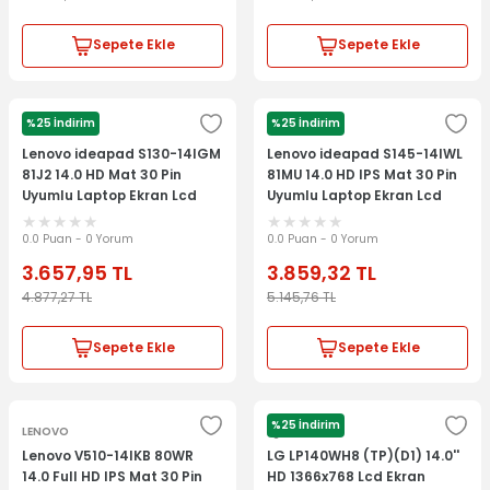
Sepete Ekle
Sepete Ekle
%25 İndirim
%25 İndirim
LENOVO
LENOVO
Lenovo ideapad S130-14IGM
Lenovo ideapad S145-14IWL
81J2 14.0 HD Mat 30 Pin
81MU 14.0 HD IPS Mat 30 Pin
Uyumlu Laptop Ekran Lcd
Uyumlu Laptop Ekran Lcd
Panel
Panel
0.0 Puan - 0 Yorum
0.0 Puan - 0 Yorum
3.657,95
TL
3.859,32
TL
4.877,27
TL
5.145,76
TL
Sepete Ekle
Sepete Ekle
%25 İndirim
LENOVO
Lg
Lenovo V510-14IKB 80WR
LG LP140WH8 (TP)(D1) 14.0''
14.0 Full HD IPS Mat 30 Pin
HD 1366x768 Lcd Ekran