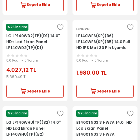
Sepete Ekle
Sepete Ekle
%25 İndirim
Lg
LENOVO
LG LP140WD2(TP)(D1) 14.0''
LP140WF6(SP)(B6)
HD+ Lcd Ekran Panel
LP140WF6(SP)(B5) 14.0 Full
LP140WD2(TP)(D1)
HD IPS Mat 30 Pin Uyumlu
Laptop Ekran Lcd Panel
0.0 Puan - 0 Yorum
0.0 Puan - 0 Yorum
4.027,12
TL
1.980,00
TL
5.369,49
TL
Sepete Ekle
Sepete Ekle
%25 İndirim
%25 İndirim
Lg
LG LP140WHU(TP)(B2) 14.0''
B140XTN03.3 HW7A 14.0'' HD
HD Lcd Ekran Panel
Lcd Ekran Panel
LP140WHU(TP)(B2)
B140XTN03.3 HW7A