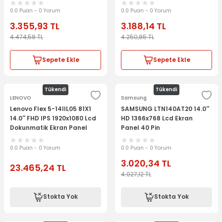
0.0 Puan - 0 Yorum
0.0 Puan - 0 Yorum
3.355,93
TL
3.188,14
TL
4.474,58
TL
4.250,85
TL
Sepete Ekle
Sepete Ekle
Tükendi
Tükendi
LENOVO
Samsung
Lenovo Flex 5-14IIL05 81X1
SAMSUNG LTN140AT20 14.0''
14.0'' FHD IPS 1920x1080 Lcd
HD 1366x768 Lcd Ekran
Dokunmatik Ekran Panel
Panel 40 Pin
5D10S39642
0.0 Puan - 0 Yorum
0.0 Puan - 0 Yorum
3.020,34
TL
23.465,24
TL
4.027,12
TL
Stokta Yok
Stokta Yok