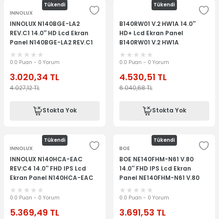
Tükendi
Tükendi
INNOLUX
INNOLUX N140BGE-LA2
B140RW01 V.2 HW1A 14.0''
REV.C1 14.0'' HD Lcd Ekran
HD+ Lcd Ekran Panel
Panel N140BGE-LA2 REV.C1
B140RW01 V.2 HW1A
0.0 Puan - 0 Yorum
0.0 Puan - 0 Yorum
3.020,34
TL
4.530,51
TL
4.027,12
TL
6.040,68
TL
Stokta Yok
Stokta Yok
Tükendi
Tükendi
INNOLUX
BOE
INNOLUX N140HCA-EAC
BOE NE140FHM-N61 V.80
REV:C4 14.0'' FHD IPS Lcd
14.0'' FHD IPS Lcd Ekran
Ekran Panel N140HCA-EAC
Panel NE140FHM-N61 V.80
REV:C4
0.0 Puan - 0 Yorum
0.0 Puan - 0 Yorum
5.369,49
TL
3.691,53
TL