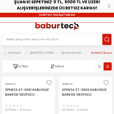
ŞUAN Kİ SEPETİNİZ 0 TL, 5000 TL VE ÜZERİ
ALIŞVERİŞLERİNİZDE ÜCRETSİZ KARGO!
ÜCRETSİZ TESLİMAT İMKANI
Anasayfa
BABURTECH STORE
Barkod Ürünleri
Karekod Okuyuc
FİLTRELE
SIRALA
SPENTA
SPENTA
SPENTA ST-3901 KABLOSUZ
SPENTA ST-3830 KABLOSUZ
BARKOD OKUYUCU
BARKOD OKUYUCU
0.0 Puan - 0 Yorum
0.0 Puan - 0 Yorum