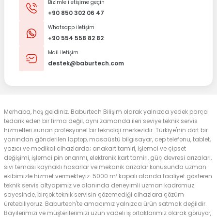
Bizimle iletişime geçin
+90 850 302 06 47
Whatsapp İletişim
+90 554 558 82 82
Mail iletişim
destek@baburtech.com
Merhaba, hoş geldiniz. Baburtech Bilişim olarak yalnızca yedek parça
tedarik eden bir firma değil, aynı zamanda ileri seviye teknik servis
hizmetleri sunan profesyonel bir teknoloji merkezidir. Türkiye'nin dört bir
yanından gönderilen laptop, masaüstü bilgisayar, cep telefonu, tablet,
yazıcı ve medikal cihazlarda; anakart tamiri, işlemci ve çipset
değişimi, işlemci pin onarımı, elektronik kart tamiri, güç devresi arızaları,
sıvı teması kaynaklı hasarlar ve mekanik arızalar konusunda uzman
ekibimizle hizmet vermekteyiz. 5000 m² kapalı alanda faaliyet gösteren
teknik servis altyapımız ve alanında deneyimli uzman kadromuz
sayesinde, birçok teknik servisin çözemediği cihazlara çözüm
üretebiliyoruz. Baburtech'te amacımız yalnızca ürün satmak değildir.
Bayilerimizi ve müşterilerimizi uzun vadeli iş ortaklarımız olarak görüyor,