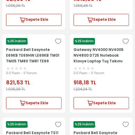
1.095,38
TL
1.358,48
TL
Sepete Ekle
Sepete Ekle
%25 İndirim
%25 İndirim
PACKARD BELL
Gateway
Packard Bell Easynote
Gateway NV4000 NV4005
E69KB TE69HW LE69KB TM01
NV4800 D725 Notebook
TM05 TM80 TM81 TE69
Klavye Laptop Tuş Takımı
V5WT2 Notebook Klavye
Laptop Tuş Takımı
0.0 Puan - 0 Yorum
0.0 Puan - 0 Yorum
821,53
TL
918,18
TL
1.095,38
TL
1.224,24
TL
Sepete Ekle
Sepete Ekle
%25 İndirim
%25 İndirim
PACKARD BELL
PACKARD BELL
Packard Bell Easynote TS11
Packard Bell Easynote