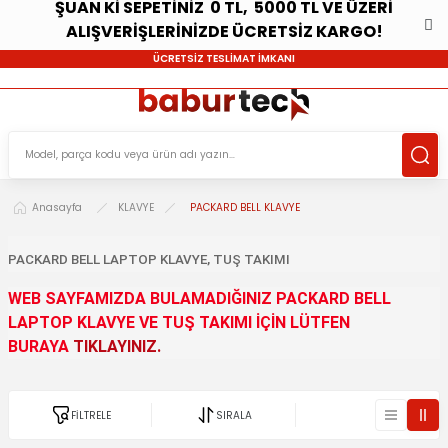
ŞUAN Kİ SEPETİNİZ 0 TL, 5000 TL VE ÜZERİ
ALIŞVERİŞLERİNİZDE ÜCRETSİZ KARGO!
ÜCRETSİZ TESLİMAT İMKANI
Anasayfa
KLAVYE
PACKARD BELL KLAVYE
PACKARD BELL LAPTOP KLAVYE, TUŞ TAKIMI
WEB SAYFAMIZDA BULAMADIĞINIZ PACKARD BELL
LAPTOP KLAVYE VE TUŞ TAKIMI İÇİN LÜTFEN
BURAYA
TIKLAYINIZ.
FİLTRELE
SIRALA