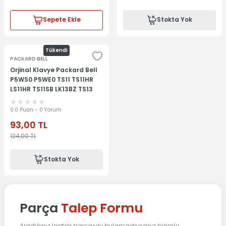
Sepete Ekle
Stokta Yok
Tükendi
PACKARD BELL
Orjinal Klavye Packard Bell
P5WS0 P5WE0 TS11 TS11HR
LS11HR TS11SB LK13BZ TS13
TS13-HR TS13HR P5WS0
TS13SB TS44 TS44HR
0.0 Puan - 0 Yorum
TS44SB TSX
93,00
TL
124,00
TL
Stokta Yok
Parça
Talep Formu