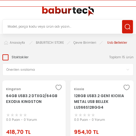
ÜCRETSİZ TESLİMAT İMKANI
KOŞULSUZ İADE HAKKI
SÜRDÜRÜLEBİLİR ÜRÜNLER
Anasayfa
BABURTECH STORE
Çevre Birimleri
Usb Bellekler
Stoktakiler
Toplam 15 ürün
Kingston
Kioxia
64GB USB3.2 DTXG2/64GB
128GB USB3.2 GEN1 KIOXIA
EXODIA KINGSTON
METAL USB BELLEK
LU366S128GG4
0.0 Puan - 0 Yorum
0.0 Puan - 0 Yorum
418,70
TL
954,10
TL