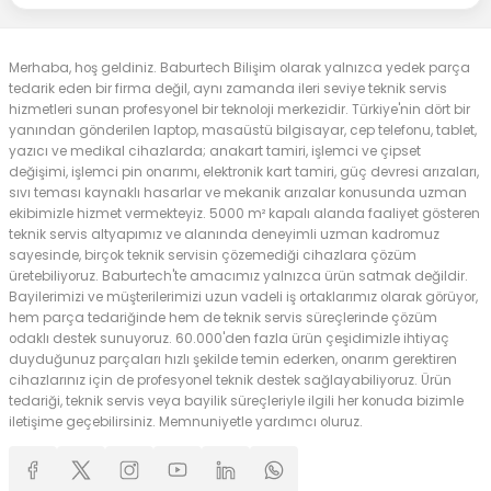
Merhaba, hoş geldiniz. Baburtech Bilişim olarak yalnızca yedek parça
tedarik eden bir firma değil, aynı zamanda ileri seviye teknik servis
hizmetleri sunan profesyonel bir teknoloji merkezidir. Türkiye'nin dört bir
yanından gönderilen laptop, masaüstü bilgisayar, cep telefonu, tablet,
yazıcı ve medikal cihazlarda; anakart tamiri, işlemci ve çipset
değişimi, işlemci pin onarımı, elektronik kart tamiri, güç devresi arızaları,
sıvı teması kaynaklı hasarlar ve mekanik arızalar konusunda uzman
ekibimizle hizmet vermekteyiz. 5000 m² kapalı alanda faaliyet gösteren
teknik servis altyapımız ve alanında deneyimli uzman kadromuz
sayesinde, birçok teknik servisin çözemediği cihazlara çözüm
üretebiliyoruz. Baburtech'te amacımız yalnızca ürün satmak değildir.
Bayilerimizi ve müşterilerimizi uzun vadeli iş ortaklarımız olarak görüyor,
hem parça tedariğinde hem de teknik servis süreçlerinde çözüm
odaklı destek sunuyoruz. 60.000'den fazla ürün çeşidimizle ihtiyaç
duyduğunuz parçaları hızlı şekilde temin ederken, onarım gerektiren
cihazlarınız için de profesyonel teknik destek sağlayabiliyoruz. Ürün
tedariği, teknik servis veya bayilik süreçleriyle ilgili her konuda bizimle
iletişime geçebilirsiniz. Memnuniyetle yardımcı oluruz.