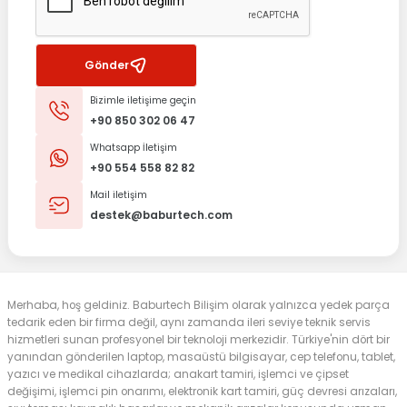
Gönder
Bizimle iletişime geçin
+90 850 302 06 47
Whatsapp İletişim
+90 554 558 82 82
Mail iletişim
destek@baburtech.com
Merhaba, hoş geldiniz. Baburtech Bilişim olarak yalnızca yedek parça
tedarik eden bir firma değil, aynı zamanda ileri seviye teknik servis
hizmetleri sunan profesyonel bir teknoloji merkezidir. Türkiye'nin dört bir
yanından gönderilen laptop, masaüstü bilgisayar, cep telefonu, tablet,
yazıcı ve medikal cihazlarda; anakart tamiri, işlemci ve çipset
değişimi, işlemci pin onarımı, elektronik kart tamiri, güç devresi arızaları,