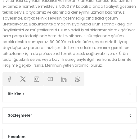
sıvı teması kaynaklı hasarlar ve mekanik arızalar konusunda uzman
ekibimizle hizmet vermekteyiz. 5000 m² kapalı alanda faaliyet gösteren
teknik servis altyapımız ve alanında deneyimli uzman kadromuz
sayesinde, birçok teknik servisin çözemediği cihazlara çözüm
üretebiliyoruz. Baburtech'te amacımız yalnızca ürün satmak değildir.
Bayilerimizi ve müşterilerimizi uzun vadeli iş ortaklarımız olarak görüyor,
hem parça tedariğinde hem de teknik servis süreçlerinde çözüm
odaklı destek sunuyoruz. 60.000'den fazla ürün çeşidimizle ihtiyaç
duyduğunuz parçaları hızlı şekilde temin ederken, onarım gerektiren
cihazlarınız için de profesyonel teknik destek sağlayabiliyoruz. Ürün
tedariği, teknik servis veya bayilik süreçleriyle ilgili her konuda bizimle
iletişime geçebilirsiniz. Memnuniyetle yardımcı oluruz.
Biz Kimiz
Sözleşmeler
Hesabım