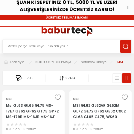
ŞUAN Kİ SEPETİNİZ 0 TL, 5000 TL VE ÜZERİ
ALIŞVERİŞLERİNİZDE ÜCRETSİZ KARGO!
ÜCRETSİZ TESLİMAT İMKANI
Anasayfa
NOTEBOOK YEDEK PARÇA
Notebook Klavye
MSI
FİLTRELE
SIRALA
MSI
MSI
Msi GL63 GL65 GL75 MS-
MSI GL62 GL62VR GL62M
17E7 GE62 GP62 GT73 GP72
GL72 GE72 GF62 GE62 CX62
MS-179B MS-16JB MS-16J1
GL63 GL65 GL75, WS60
MS-16J2 MS-13J3 MS-16J5
GS60 GS70 GT62 GT72 GP62
GL72VR GL73 GV62 GV62VR
GP62VR GS63 GP72 GP73
0.0 Puan - 0 Yorum
0.0 Puan - 0 Yorum