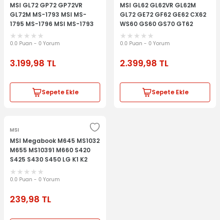
MSI GL72 GP72 GP72VR
MSI GL62 GL62VR GL62M
GL72M MS-1793 MSI MS-
GL72 GE72 GF62 GE62 CX62
1795 MS-1796 MSI MS-1793
WS60 GS60 GS70 GT62
MS-1799 Üst Kasa Klavyeli
GT72 GP62 GP62VR GS63
Kasa
GP72 GP73 GT73VR GS72
0.0 Puan - 0 Yorum
0.0 Puan - 0 Yorum
MS-16J9 MS-1792 MSI MS-
3.199,98
TL
2.399,98
TL
16J1 MS-16J2 MS-16J1C MS-
13J3 MS-16J9 MS-179B MS-
16JB Işıklı Q-Türkçe Klavye
Sepete Ekle
Sepete Ekle
MSI
MSI Megabook M645 MS1032
M655 MS10391 M660 S420
S425 S430 S450 LG K1 K2
VR320 VR320X VR330 VR330x
VR330XB VR330 VR330x
0.0 Puan - 0 Yorum
VR330XB Klavye Tuş Takımı
239,98
TL
Q-Türkçe