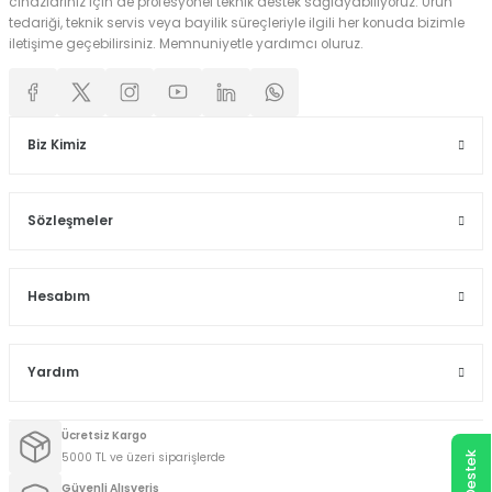
cihazlarınız için de profesyonel teknik destek sağlayabiliyoruz. Ürün
tedariği, teknik servis veya bayilik süreçleriyle ilgili her konuda bizimle
iletişime geçebilirsiniz. Memnuniyetle yardımcı oluruz.
Biz Kimiz
Sözleşmeler
Hesabım
Yardım
Ücretsiz Kargo
5000 TL ve üzeri siparişlerde
Güvenli Alışveriş