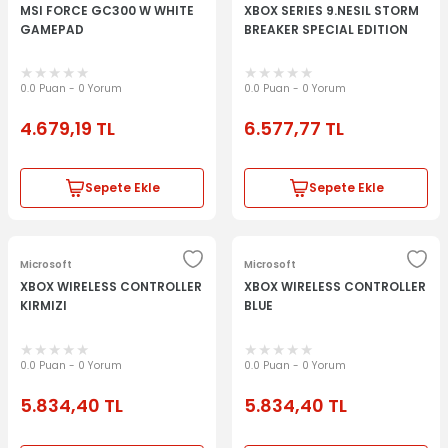
MSI FORCE GC300 W WHITE
XBOX SERIES 9.NESIL STORM
GAMEPAD
BREAKER SPECIAL EDITION
0.0 Puan - 0 Yorum
0.0 Puan - 0 Yorum
4.679,19
TL
6.577,77
TL
Sepete Ekle
Sepete Ekle
Microsoft
Microsoft
XBOX WIRELESS CONTROLLER
XBOX WIRELESS CONTROLLER
KIRMIZI
BLUE
0.0 Puan - 0 Yorum
0.0 Puan - 0 Yorum
5.834,40
TL
5.834,40
TL