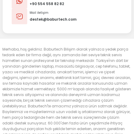
+90 554 558 82 82
Mail iletişim
destek@baburtech.com
Merhaba, hoş geldiniz. Baburtech Bilişim olarak yalnızca yedek parça
tedarik eden bir firma değil, aynı zamanda ileri seviye teknik servis
hizmetleri sunan profesyonel bir teknoloji merkezidir. Türkiye'nin dört bir
yanından gönderilen laptop, masaüstü bilgisayar, cep telefonu, tablet,
yazıcı ve medikal cihazlarda; anakart tamiri, işlemci ve çipset
değişimi, işlemci pin onarımı, elektronik kart tamiri, güç devresi arızaları,
sıvı teması kaynaklı hasarlar ve mekanik arızalar konusunda uzman
ekibimizle hizmet vermekteyiz. 5000 m² kapalı alanda faaliyet gösteren
teknik servis altyapımız ve alanında deneyimli uzman kadromuz
sayesinde, birçok teknik servisin çözemediği cihazlara çözüm
üretebiliyoruz. Baburtech'te amacımız yalnızca ürün satmak değildir.
Bayilerimizi ve müşterilerimizi uzun vadeli iş ortaklarımız olarak görüyor,
hem parça tedariğinde hem de teknik servis süreçlerinde çözüm
odaklı destek sunuyoruz. 60.000'den fazla ürün çeşidimizle ihtiyaç
duyduğunuz parçaları hızlı şekilde temin ederken, onarım gerektiren