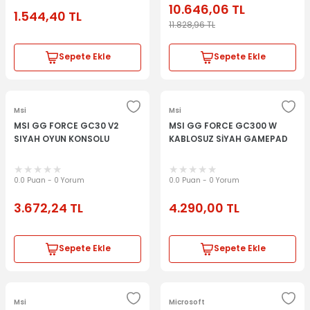
10.646,06
TL
1.544,40
TL
11.828,96
TL
Sepete Ekle
Sepete Ekle
Msi
Msi
MSI GG FORCE GC30 V2
MSI GG FORCE GC300 W
SIYAH OYUN KONSOLU
KABLOSUZ SİYAH GAMEPAD
0.0 Puan - 0 Yorum
0.0 Puan - 0 Yorum
3.672,24
TL
4.290,00
TL
Sepete Ekle
Sepete Ekle
Msi
Microsoft