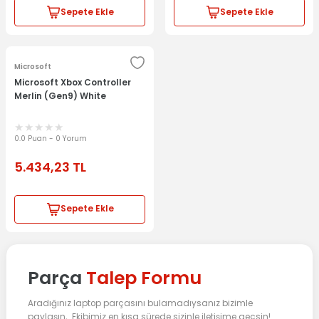
Sepete Ekle
Sepete Ekle
Microsoft
Microsoft Xbox Controller
Merlin (Gen9) White
0.0 Puan - 0 Yorum
5.434,23
TL
Sepete Ekle
Parça
Talep Formu
Aradığınız laptop parçasını bulamadıysanız bizimle
paylaşın, Ekibimiz en kısa sürede sizinle iletişime geçsin!