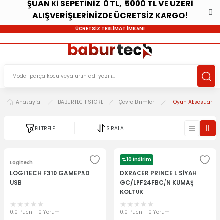
ŞUAN Kİ SEPETİNİZ 0 TL, 5000 TL VE ÜZERİ
ALIŞVERİŞLERİNİZDE ÜCRETSİZ KARGO!
ÜCRETSİZ TESLİMAT İMKANI
Anasayfa
BABURTECH STORE
Çevre Birimleri
Oyun Aksesuar
FİLTRELE
SIRALA
%10 İndirim
Logitech
DXRACER
LOGITECH F310 GAMEPAD
DXRACER PRINCE L SİYAH
USB
GC/LPF24FBC/N KUMAŞ
KOLTUK
0.0 Puan - 0 Yorum
0.0 Puan - 0 Yorum