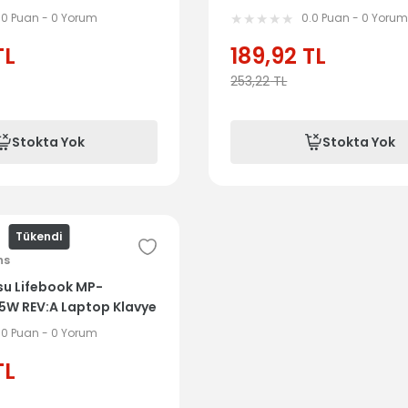
.0 Puan - 0 Yorum
0.0 Puan - 0 Yoru
TL
189,92
TL
253,22
TL
Stokta Yok
Stokta Yok
Tükendi
ns
tsu Lifebook MP-
5W REV:A Laptop Klavye
.0 Puan - 0 Yorum
TL