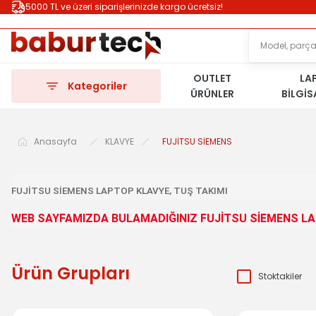
5000 TL ve üzeri siparişlerinizde kargo ücretsiz!
OUTLET
LA
Kategoriler
ÜRÜNLER
BİLGİ
Anasayfa
KLAVYE
FUJİTSU SİEMENS
FUJİTSU SİEMENS LAPTOP KLAVYE, TUŞ TAKIMI
WEB SAYFAMIZDA BULAMADIĞINIZ FUJİTSU SİEMENS LA
Ürün Grupları
Stoktakiler