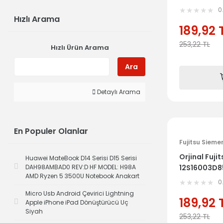
0
Hızlı Arama
189,92
253,22
TL
Hızlı Ürün Arama
Ara
Detaylı Arama
En Populer Olanlar
Fujitsu Sieme
Orjinal Fuji
Huawei MateBook D14 Serisi D15 Serisi
DAH98AMBAD0 REV:D HF MODEL: H98A
12S16003D8
AMD Ryzen 5 3500U Notebook Anakart
Tuş Takımı
0
Micro Usb Android Çevirici Lightning
189,92
Apple iPhone iPad Dönüştürücü Uç
Siyah
253,22
TL