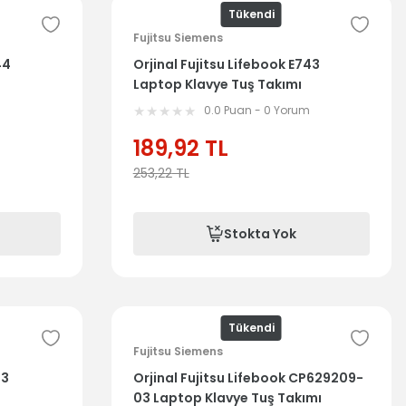
Tükendi
Fujitsu Siemens
44
Orjinal Fujitsu Lifebook E743
Laptop Klavye Tuş Takımı
m
0.0 Puan - 0 Yorum
189,92
TL
253,22
TL
Stokta Yok
Tükendi
Fujitsu Siemens
33
Orjinal Fujitsu Lifebook CP629209-
03 Laptop Klavye Tuş Takımı