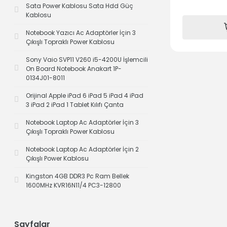
Sata Power Kablosu Sata Hdd Güç
Kablosu
Notebook Yazıcı Ac Adaptörler İçin 3
Çıkışlı Topraklı Power Kablosu
Sony Vaio SVP11 V260 i5-4200U İşlemcili
On Board Notebook Anakart 1P-
0134J01-8011
Orijinal Apple iPad 6 iPad 5 iPad 4 iPad
3 iPad 2 iPad 1 Tablet Kılıfı Çanta
Notebook Laptop Ac Adaptörler İçin 3
Çıkışlı Topraklı Power Kablosu
Notebook Laptop Ac Adaptörler İçin 2
Çıkışlı Power Kablosu
Kingston 4GB DDR3 Pc Ram Bellek
1600MHz KVR16N11/4 PC3-12800
Sayfalar