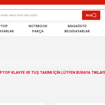
ÜCRETSİZ TESLİMAT İMKANI
KOŞULSUZ İADE
HAKKI
SÜRDÜRÜLEBİLİR ÜRÜNLER
Ara
PTOP
NOTEBOOK
MASAÜSTÜ
SAYARLAR
PARÇA
BİLGİSAYARLAR
PTOP KLAVYE VE TUŞ TAKIMI İÇİN LÜTFEN BURAYA
TIKLAYI