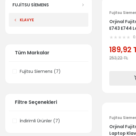
FUJİTSU SİEMENS
Fujitsu Sieme
KLAVYE
Orjinal Fuji
E743 E744 L
Takımı
0
189,92
Tüm Markalar
253,22
TL
Fujitsu Siemens (7)
Filtre Seçenekleri
Fujitsu Sieme
İndirimli Ürünler (7)
Orjinal Fuji
Laptop Klav