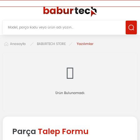
ÜCRETSİZ TESLİMAT İMKANI
KOŞULSUZ İADE HAKKI
SÜRDÜRÜLEBİLİR ÜRÜNLER
Anasayfa
BABURTECH STORE
Yazılımlar
Ürün Bulunamadı.
Parça
Talep Formu