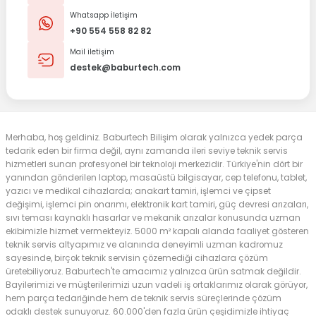
Whatsapp İletişim
+90 554 558 82 82
Mail iletişim
destek@baburtech.com
Merhaba, hoş geldiniz. Baburtech Bilişim olarak yalnızca yedek parça
tedarik eden bir firma değil, aynı zamanda ileri seviye teknik servis
hizmetleri sunan profesyonel bir teknoloji merkezidir. Türkiye'nin dört bir
yanından gönderilen laptop, masaüstü bilgisayar, cep telefonu, tablet,
yazıcı ve medikal cihazlarda; anakart tamiri, işlemci ve çipset
değişimi, işlemci pin onarımı, elektronik kart tamiri, güç devresi arızaları,
sıvı teması kaynaklı hasarlar ve mekanik arızalar konusunda uzman
ekibimizle hizmet vermekteyiz. 5000 m² kapalı alanda faaliyet gösteren
teknik servis altyapımız ve alanında deneyimli uzman kadromuz
sayesinde, birçok teknik servisin çözemediği cihazlara çözüm
üretebiliyoruz. Baburtech'te amacımız yalnızca ürün satmak değildir.
Bayilerimizi ve müşterilerimizi uzun vadeli iş ortaklarımız olarak görüyor,
hem parça tedariğinde hem de teknik servis süreçlerinde çözüm
odaklı destek sunuyoruz. 60.000'den fazla ürün çeşidimizle ihtiyaç