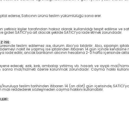
iptal ederse, Satıcının ürünü teslim yükümlülüğü sona erer.
n yetkisiz kişiler tarafından haksız olarak kullanıldığı tespit edilirse ve 
ye gideri SATICI’ya ait olacak şekilde SATICI’ya iade etmek zorundadır.
 İSE:
inde teslim edilemez ise, durum Alıcı’ya bildirilir. Alıcı, siparişin ipta
se; ödemeyi nakit ile yapmış ise iptalinden itibaren 14 gün içinde kendisine 
aya iade edilir, ancak bankanın alıcının hesabına 2-3 hafta içerisinde akta
 edecek; ezik, kırık, ambalajı yırtılmış vb. hasarlı ve ayıplı mal/hizm
en sonra mal/hizmeti özenle korunmak zorundadır. Cayma hakkı kullanıl
i/kuruluşa teslim tarihinden itibaren 14 (on dört) gün içerisinde, SATICI’ya 
in malı reddederek sözleşmeden cayma hakkını kullanabilir.
LERİ: