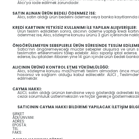
Alıcı’ya iade edilmek zorundadır.
SATIN ALINAN ÜRÜN BEDELİ ÖDENMEZ İSE:
Alıcı, satın aldığı ürün bedelini ödemez veya banka kayıtlarında 
KREDİ KARTININ YETKİSİZ KULLANIMI İLE YAPILAN ALIŞVERİŞLER:
Ürün teslim edildikten sonra, alıcının ödeme yaptığı kredi kartını
ödenmez ise, Alıcı, sözleşme konusu ürünü 3 gün içerisinde nakli
ÖNGÖRÜLEMEYEN SEBEPLERLE ÜRÜN SÜRESİNDE TESLİM EDİLEMEZ
Satıcı’nın öngöremeyeceği mücbir sebepler oluşursa ve ürün süres
teslimatın ertelenmesini talep edebilir. Alıcı siparişi iptal eder
ederse, bu iptalden itibaren yine 14 gün içinde ürün bedeli bank
ALICININ ÜRÜNÜ KONTROL ETME YÜKÜMLÜLÜĞÜ:
Alıcı, sözleşme konusu mal/hizmeti teslim almadan önce muayene
hasarsız ve sağlam olduğu kabul edilecektir. ALICI , Teslimd
edilmelidir.
CAYMA HAKKI:
ALICI; satın aldığı ürünün kendisine veya gösterdiği adresteki kiş
cezai sorumluluk üstlenmeksizin ve hiçbir gerekçe göstermeksiz
SATICININ CAYMA HAKKI BİLDİRİMİ YAPILACAK İLETİŞİM BİLGİ
ŞİRKET
ADI/UNVANI:
ADRES:
EPOSTA:
TEL:
FAKS: