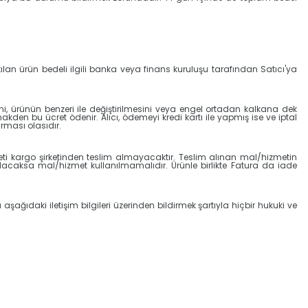
satılan ürün bedeli ilgili banka veya finans kuruluşu tarafından Satıcı'ya
lini, ürünün benzeri ile değiştirilmesini veya engel ortadan kalkana dek
nakden bu ücret ödenir. Alıcı, ödemeyi kredi kartı ile yapmış ise ve iptal
rması olasıdır.
eti kargo şirketinden teslim almayacaktır. Teslim alınan mal/hizmetin
acaksa mal/hizmet kullanılmamalıdır. Ürünle birlikte Fatura da iade
aşağıdaki iletişim bilgileri üzerinden bildirmek şartıyla hiçbir hukuki ve