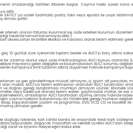
zleşmenin imzalandığı tarihten itibaren başlar. Cayma hakkı süresi sona
 aittir.
de SATICI' ya iadeli taahhütlü posta, faks veya eposta ile yazılı bild
 olması şarttır.
ilmek istenen ürünün faturası kurumsal ise, iade ederken kurumun düzenlemi
lmediği takdirde tamamlanamayacaktır.)
rt aksesuarları ile birlikte eksiksiz ve hasarsız olarak teslim edilmesi ger
eç 10 günlük süre içerisinde toplam bedeli ve ALICI’yı borç altına sokan
e bir azalma olursa veya iade imkânsızlaşırsa ALICI kusuru oranında S
ebiyle meydana gelen değişiklik ve bozulmalardan ALICI sorumlu değildir
lenen kampanya limit tutarının altına düşülmesi halinde kampanya kapsam
azırlanan ve geri gönderilmeye müsait olmayan, iç giyim alt parçaları, may
 olan mallar, ALICI’ya teslim edilmesinin ardından ALICI tarafından amba
şan ve doğası gereği ayrıştırılması mümkün olmayan ürünler, Abonelik sö
metler veya tüketiciye anında teslim edilen gayrimaddi mallar, ile ses veya
alzemelerinin, ambalajının ALICI tarafından açılmış olması halinde iade
 ilişkin cayma hakkının kullanılması da Yönetmelik gereği mümkün değildir
, kitap, kopyalanabilir yazılım ve programlar, DVD, VCD, CD ve kasetler ile k
mamış olmaları gerekir.
üde düştüğü takdirde, kart sahibi banka ile arasındaki kredi kartı sözle
llara başvurabilir; doğacak masrafları ve vekâlet ücretini ALICI’dan tale
dığı zarar ve ziyanını ödeyeceğini kabul eder.