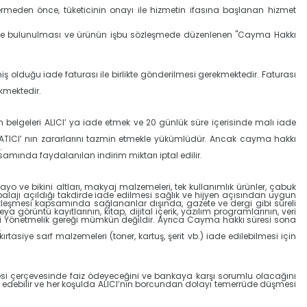
 ermeden önce, tüketicinin onayı ile hizmetin ifasına başlanan hizmet
irimde bulunulması ve ürünün işbu sözleşmede düzenlenen "Cayma Hakkı
ş olduğu iade faturası ile birlikte gönderilmesi gerekmektedir. Faturası
ekmektedir.
 belgeleri ALICI’ ya iade etmek ve 20 günlük süre içerisinde malı iade
ATICI’ nın zararlarını tazmin etmekle yükümlüdür. Ancak cayma hakkı
.
ında faydalanılan indirim miktarı iptal edilir.
o ve bikini altları, makyaj malzemeleri, tek kullanımlık ürünler, çabuk
lajı açıldığı takdirde iade edilmesi sağlık ve hijyen açısından uygun
zleşmesi kapsamında sağlananlar dışında, gazete ve dergi gibi süreli
 görüntü kayıtlarının, kitap, dijital içerik, yazılım programlarının, veri
si Yönetmelik gereği mümkün değildir. Ayrıca Cayma hakkı süresi sona
.
ırtasiye sarf malzemeleri (toner, kartuş, şerit vb.) iade edilebilmesi için
şmesi çerçevesinde faiz ödeyeceğini ve bankaya karşı sorumlu olacağını
p edebilir ve her koşulda ALICI’nın borcundan dolayı temerrüde düşmesi