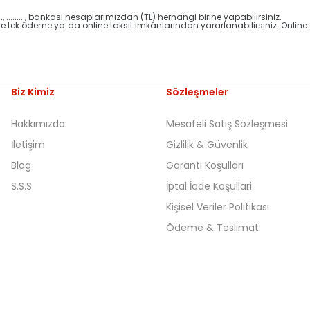
., ........., bankası hesaplarımızdan (TL) herhangi birine yapabilirsiniz.
 online tek ödeme ya da online taksit imkânlarından yararlanabilirsiniz. Onli
Biz Kimiz
Sözleşmeler
Hakkımızda
Mesafeli Satış Sözleşmesi
İletişim
Gizlilik & Güvenlik
Blog
Garanti Koşulları
S.S.S
İptal İade Koşullari
Kişisel Veriler Politikası
Ödeme & Teslimat