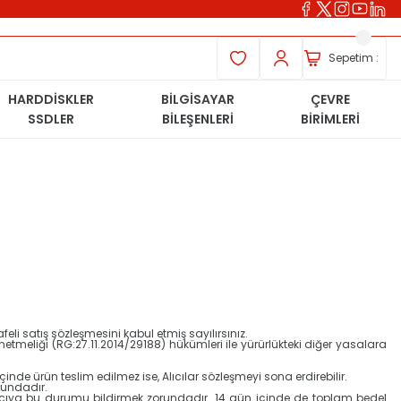
Sepetim :
HARDDİSKLER
BİLGİSAYAR
ÇEVRE
SSDLER
BİLEŞENLERİ
BİRİMLERİ
i satış sözleşmesini kabul etmiş sayılırsınız.
önetmeliği (RG:27.11.2014/29188) hükümleri ile yürürlükteki diğer yasalara
inde ürün teslim edilmez ise, Alıcılar sözleşmeyi sona erdirebilir.
orundadır.
ıcıya bu durumu bildirmek zorundadır. 14 gün içinde de toplam bedel