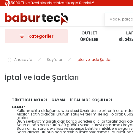
5000 TL ve üzeri siparişlerinizde kargo ücretsiz!
OUTLET
LA
Kategoriler
ÜRÜNLER
BİLGİ
Anasayfa
Sayfalar
İptal ve İade Şartları
İptal ve İade Şartları
TÜKETİCİ HAKLARI – CAYMA – İPTAL İADE KOŞULLARI
GENEL:
Kullanmakta olduğunuz web sitesi üzerinden elektronik ortamda si
Alıcılar, satın aldıkları ürünün satış ve teslimi ile ilgili olara
tabidir.
Ürün sevkiyat masrafı olan kargo ücretleri alıcılar tarafından öd
Satın alınan her bir ürün, 30 günlük yasal süreyi aşmamak kaydı ile
Satın alınan ürün, eksiksiz ve siparişte belirtilen niteliklere uygu
Satın alınan ürünün satılmasının imkansızlaşması durumunda, 