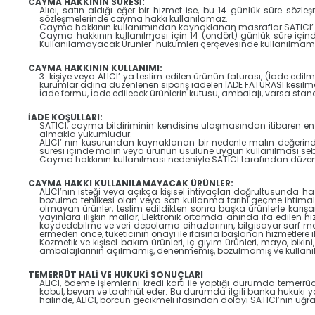
CAYMA HAKKININ SÜRESİ:
Alıcı, satın aldığı eğer bir hizmet ise, bu 14 günlük süre sö
sözleşmelerinde cayma hakkı kullanılamaz.
Cayma hakkının kullanımından kaynaklanan masraflar SATICI’ ya
Cayma hakkının kullanılması için 14 (ondört) günlük süre için
Kullanılamayacak Ürünler" hükümleri çerçevesinde kullanılmamış
CAYMA HAKKININ KULLANIMI:
3. kişiye veya ALICI’ ya teslim edilen ürünün faturası, (İade ed
kurumlar adına düzenlenen sipariş iadeleri İADE FATURASI kesi
İade formu, İade edilecek ürünlerin kutusu, ambalajı, varsa standa
İADE KOŞULLARI:
SATICI, cayma bildiriminin kendisine ulaşmasından itibaren en g
almakla yükümlüdür.
ALICI’ nın kusurundan kaynaklanan bir nedenle malın değerind
süresi içinde malın veya ürünün usulüne uygun kullanılması seb
Cayma hakkının kullanılması nedeniyle SATICI tarafından düzen
CAYMA HAKKI KULLANILAMAYACAK ÜRÜNLER:
ALICI’nın isteği veya açıkça kişisel ihtiyaçları doğrultusunda h
bozulma tehlikesi olan veya son kullanma tarihi geçme ihtimali
olmayan ürünler, teslim edildikten sonra başka ürünlerle karı
yayınlara ilişkin mallar, Elektronik ortamda anında ifa edilen hiz
kaydedebilme ve veri depolama cihazlarının, bilgisayar sarf m
ermeden önce, tüketicinin onayı ile ifasına başlanan hizmetlere
Kozmetik ve kişisel bakım ürünleri, iç giyim ürünleri, mayo, bikini
ambalajlarının açılmamış, denenmemiş, bozulmamış ve kullanıl
TEMERRÜT HALİ VE HUKUKİ SONUÇLARI
ALICI, ödeme işlemlerini kredi kartı ile yaptığı durumda temerr
kabul, beyan ve taahhüt eder. Bu durumda ilgili banka hukuki yo
halinde, ALICI, borcun gecikmeli ifasından dolayı SATICI’nın uğra