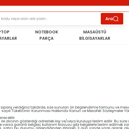
ÜCRETSİZ TESLİMAT İMKANI
KOŞULSUZ İADE
HAKKI
SÜRDÜRÜLEBİLİR ÜRÜNLER
Ara
PTOP
NOTEBOOK
MASAÜSTÜ
SAYARLAR
PARÇA
BİLGİSAYARLAR
pariş verdiğiniz takdirde, size sunulan ön bilgilendirme formunu ve mesafel
k 6502 sayılı Tüketicinin Korunması Hakkında Kanun ve Mesafeli Sözleşmeler Y
enecektir.
 alıcının gösterdiği adresteki kişi ve/veya kuruluşa teslim edilir. Bu süre iç
n ve varsa garanti belgesi, kullanım klavuzu gibi belgelerle teslim edilmek z
satıcı bu durumu öğrendiğinden itibaren 3 gün içinde yazılı olarak al