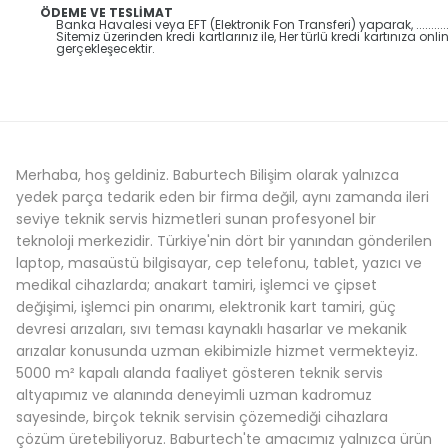
ÖDEME VE TESLİMAT
Banka Havalesi veya EFT (Elektronik Fon Transferi) yaparak, ...........
Sitemiz üzerinden kredi kartlarınız ile, Her türlü kredi kartınıza
gerçekleşecektir.
Merhaba, hoş geldiniz. Baburtech Bilişim olarak yalnızca
yedek parça tedarik eden bir firma değil, aynı zamanda ileri
seviye teknik servis hizmetleri sunan profesyonel bir
teknoloji merkezidir. Türkiye'nin dört bir yanından gönderilen
laptop, masaüstü bilgisayar, cep telefonu, tablet, yazıcı ve
medikal cihazlarda; anakart tamiri, işlemci ve çipset
değişimi, işlemci pin onarımı, elektronik kart tamiri, güç
devresi arızaları, sıvı teması kaynaklı hasarlar ve mekanik
arızalar konusunda uzman ekibimizle hizmet vermekteyiz.
5000 m² kapalı alanda faaliyet gösteren teknik servis
altyapımız ve alanında deneyimli uzman kadromuz
sayesinde, birçok teknik servisin çözemediği cihazlara
çözüm üretebiliyoruz. Baburtech'te amacımız yalnızca ürün