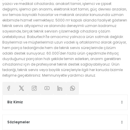
yazıcı ve medikal cihazlarda; anakart tamiri, işlemci ve çipset
değişimi, işlemci pin onarımı, elektronik kart tamiri, güç devresi arızaları,
sıvı teması kaynaklı hasarlar ve mekanik arızalar konusunda uzman
ekibimizle hizmet vermekteyiz. 5000 m² kapalı alanda faaliyet gösteren
teknik servis altyapımız ve alanında deneyimli uzman kadromuz
sayesinde, birçok teknik servisin çözemediği cihazlara çözüm
üretebiliyoruz. Baburtech'te amacımız yalnızca ürün satmak değildir.
Bayilerimizi ve müşterilerimizi uzun vadeli iş ortaklarımız olarak görüyor,
hem parça tedariğinde hem de teknik servis süreçlerinde çözüm
odaklı destek sunuyoruz. 60.000'den fazla ürün çeşidimizle ihtiyaç
duyduğunuz parçaları hızlı şekilde temin ederken, onarım gerektiren
cihazlarınız için de profesyonel teknik destek sağlayabiliyoruz. Ürün
tedariği, teknik servis veya bayilik süreçleriyle ilgili her konuda bizimle
iletişime geçebilirsiniz. Memnuniyetle yardımcı oluruz.
Biz Kimiz
Sözleşmeler