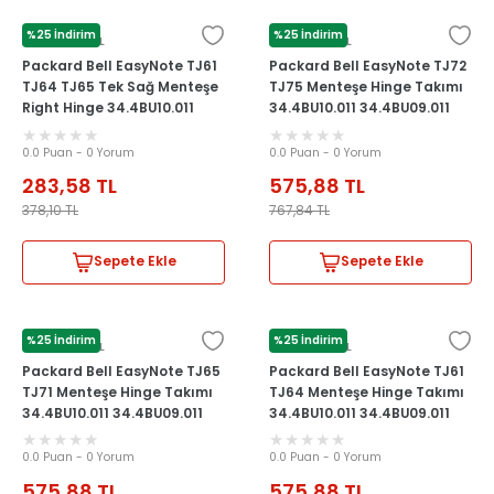
%25 İndirim
%25 İndirim
PACKARD BELL
PACKARD BELL
Packard Bell EasyNote TJ61
Packard Bell EasyNote TJ72
TJ64 TJ65 Tek Sağ Menteşe
TJ75 Menteşe Hinge Takımı
Right Hinge 34.4BU10.011
34.4BU10.011 34.4BU09.011
0.0 Puan - 0 Yorum
0.0 Puan - 0 Yorum
283,58
TL
575,88
TL
378,10
TL
767,84
TL
Sepete Ekle
Sepete Ekle
%25 İndirim
%25 İndirim
PACKARD BELL
PACKARD BELL
Packard Bell EasyNote TJ65
Packard Bell EasyNote TJ61
TJ71 Menteşe Hinge Takımı
TJ64 Menteşe Hinge Takımı
34.4BU10.011 34.4BU09.011
34.4BU10.011 34.4BU09.011
0.0 Puan - 0 Yorum
0.0 Puan - 0 Yorum
575,88
TL
575,88
TL