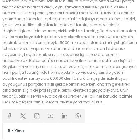
Merhaba, hoş geldiniz. Baburtech Bilişim olarak yalnızca yedek parça
tedarik eden bir firma değil, aynı zamanda ileri seviye teknik servis
hizmetleri sunan profesyonel bir teknoloji merkezidir. Türkiye'nin dört bir
yanından gönderilen laptop, masaüstü bilgisayar, cep telefonu, tablet,
yazıcı ve medikal cihazlarda; anakart tamiri, işlemci ve çipset
değişimi, işlemci pin onarımı, elektronik kart tamiri, güç devresi arızaları,
sıvı teması kaynaklı hasarlar ve mekanik arızalar konusunda uzman
ekibimizle hizmet vermekteyiz. 5000 m² kapalı alanda faaliyet gösteren
teknik servis altyapımız ve alanında deneyimli uzman kadromuz
sayesinde, birçok teknik servisin çözemediği cihazlara çözüm
üretebiliyoruz. Baburtech'te amacımız yalnızca ürün satmak değildir.
Bayilerimizi ve müşterilerimizi uzun vadeli iş ortaklarımız olarak görüyor,
hem parça tedariğinde hem de teknik servis süreçlerinde çözüm
odaklı destek sunuyoruz. 60.000'den fazla ürün çeşidimizle ihtiyaç
duyduğunuz parçaları hızlı şekilde temin ederken, onarım gerektiren
cihazlarınız için de profesyonel teknik destek sağlayabiliyoruz. Ürün
tedariği, teknik servis veya bayilik süreçleriyle ilgili her konuda bizimle
iletişime geçebilirsiniz. Memnuniyetle yardımcı oluruz.
Biz Kimiz