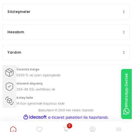
Sözleşmeler
Hesabım
Yardım
Ücretsiz Kargo
WhatsApp Destek
5000 TL ve üzeri siparişlerde
Güvenli Alışveriş
256-Bit SSL sertifikası ile
Kolay İade
14 Gün içerisinde koşulsuz iade
Baburtech © 2001 Her Hakkı Saklıdır
ideasoft
ile
e-
hazırlandı.
ticaret
0
paketleri