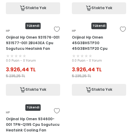
Stokta Yok
Stokta Yok
Tükendi
Tükendi
HP
HP
Orijinal Hp Omen 931576-001
Orijinal Hp Omen
931577-001 2BU43EA Cpu
45G3BHSTP30
Sogutucu Heatsink Fan
45G3BHSTP20 Cpu
Sogutucu Heatsink Cooling
Fan
0.0 Puan - 0 Yorum
0.0 Puan - 0 Yorum
3.926,44
TL
3.926,44
TL
5.235,25
TL
5.235,25
TL
Stokta Yok
Stokta Yok
Tükendi
HP
Orijinal Hp Omen 934600-
001 TPN-Q195 Cpu Sogutucu
Heatsink Cooling Fan