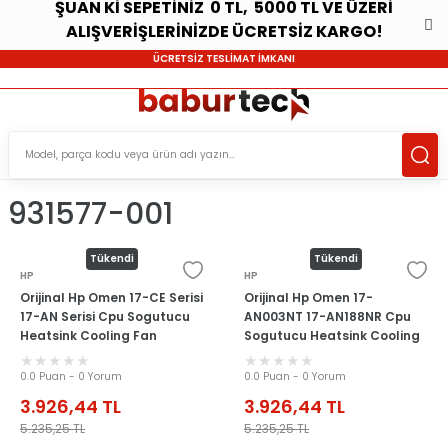
ŞUAN Kİ SEPETİNİZ 0 TL, 5000 TL VE ÜZERİ
ALIŞVERİŞLERİNİZDE ÜCRETSİZ KARGO!
ÜCRETSİZ TESLİMAT İMKANI
931577-001
Tükendi
Tükendi
HP
HP
Orijinal Hp Omen 17-CE Serisi
Orijinal Hp Omen 17-
17-AN Serisi Cpu Sogutucu
AN003NT 17-AN188NR Cpu
Heatsink Cooling Fan
Sogutucu Heatsink Cooling
Fan
0.0 Puan - 0 Yorum
0.0 Puan - 0 Yorum
3.926,44
TL
3.926,44
TL
5.235,25
TL
5.235,25
TL