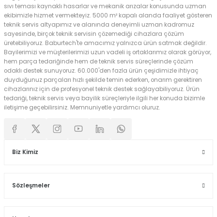
sıvı teması kaynaklı hasarlar ve mekanik arızalar konusunda uzman
ekibimizle hizmet vermekteyiz. 5000 m² kapalı alanda faaliyet gösteren
teknik servis altyapımız ve alanında deneyimli uzman kadromuz
sayesinde, birçok teknik servisin çözemediği cihazlara çözüm
üretebiliyoruz. Baburtech'te amacımız yalnızca ürün satmak değildir.
Bayilerimizi ve müşterilerimizi uzun vadeli iş ortaklarımız olarak görüyor,
hem parça tedariğinde hem de teknik servis süreçlerinde çözüm
odaklı destek sunuyoruz. 60.000'den fazla ürün çeşidimizle ihtiyaç
duyduğunuz parçaları hızlı şekilde temin ederken, onarım gerektiren
cihazlarınız için de profesyonel teknik destek sağlayabiliyoruz. Ürün
tedariği, teknik servis veya bayilik süreçleriyle ilgili her konuda bizimle
iletişime geçebilirsiniz. Memnuniyetle yardımcı oluruz.
Biz Kimiz
Sözleşmeler