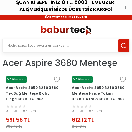
ŞUAN Kİ SEPETİNİZ 0 TL, 5000 TL VE ÜZERİ
ALIŞVERİŞLERİNİZDE ÜCRETSİZ KARGO!
ÜCRETSİZ TESLİMAT İMKANI
Acer Aspire 3680 Menteşe
%25 İndirim
%25 İndirim
ACER
ACER
Acer Aspire 3050 3240 3680
Acer Aspire 3050 3240 3680
Tek Sağ Menteşe Right
Menteşe Hinge Takımı
Hinge 3BZR1HATN03
3BZR1HATN03 3BZR1HATN02
0.0 Puan - 0 Yorum
0.0 Puan - 0 Yorum
591,58
TL
612,12
TL
788,78
TL
816,16
TL