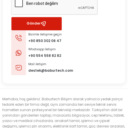
Gönder
Bizimle iletişime geçin
+90 850 302 06 47
Whatsapp İletişim
+90 554 558 82 82
Mail iletişim
destek@baburtech.com
Merhaba, hoş geldiniz. Baburtech Bilişim olarak yalnızca yedek parça
tedarik eden bir firma değil, aynı zamanda ileri seviye teknik servis
hizmetleri sunan profesyonel bir teknoloji merkezidir. Türkiye'nin dört bir
yanından gönderilen laptop, masaüstü bilgisayar, cep telefonu, tablet,
yazıcı ve medikal cihazlarda; anakart tamiri, işlemci ve çipset
değişimi, işlemci pin onarımı, elektronik kart tamiri, güç devresi arızaları,