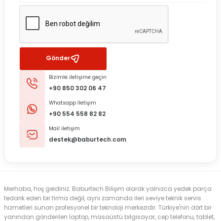
Gönder
Bizimle iletişime geçin
+90 850 302 06 47
Whatsapp İletişim
+90 554 558 82 82
Mail iletişim
destek@baburtech.com
Merhaba, hoş geldiniz. Baburtech Bilişim olarak yalnızca yedek parça
tedarik eden bir firma değil, aynı zamanda ileri seviye teknik servis
hizmetleri sunan profesyonel bir teknoloji merkezidir. Türkiye'nin dört bir
yanından gönderilen laptop, masaüstü bilgisayar, cep telefonu, tablet,