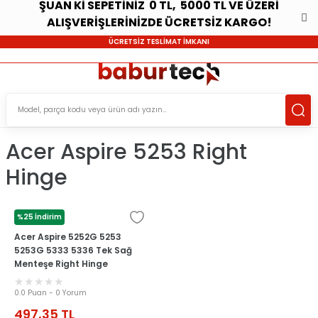
ŞUAN Kİ SEPETİNİZ 0 TL, 5000 TL VE ÜZERİ
ALIŞVERİŞLERİNİZDE ÜCRETSİZ KARGO!
ÜCRETSİZ TESLİMAT İMKANI
Acer Aspire 5253 Right
Hinge
%25 İndirim
ACER
Acer Aspire 5252G 5253
5253G 5333 5336 Tek Sağ
Menteşe Right Hinge
AM0C9000900
0.0 Puan - 0 Yorum
497,35
TL