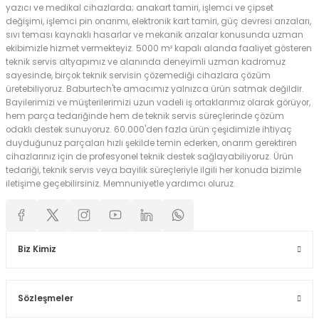
yazıcı ve medikal cihazlarda; anakart tamiri, işlemci ve çipset
değişimi, işlemci pin onarımı, elektronik kart tamiri, güç devresi arızaları,
sıvı teması kaynaklı hasarlar ve mekanik arızalar konusunda uzman
ekibimizle hizmet vermekteyiz. 5000 m² kapalı alanda faaliyet gösteren
teknik servis altyapımız ve alanında deneyimli uzman kadromuz
sayesinde, birçok teknik servisin çözemediği cihazlara çözüm
üretebiliyoruz. Baburtech'te amacımız yalnızca ürün satmak değildir.
Bayilerimizi ve müşterilerimizi uzun vadeli iş ortaklarımız olarak görüyor,
hem parça tedariğinde hem de teknik servis süreçlerinde çözüm
odaklı destek sunuyoruz. 60.000'den fazla ürün çeşidimizle ihtiyaç
duyduğunuz parçaları hızlı şekilde temin ederken, onarım gerektiren
cihazlarınız için de profesyonel teknik destek sağlayabiliyoruz. Ürün
tedariği, teknik servis veya bayilik süreçleriyle ilgili her konuda bizimle
iletişime geçebilirsiniz. Memnuniyetle yardımcı oluruz.
Biz Kimiz
Sözleşmeler