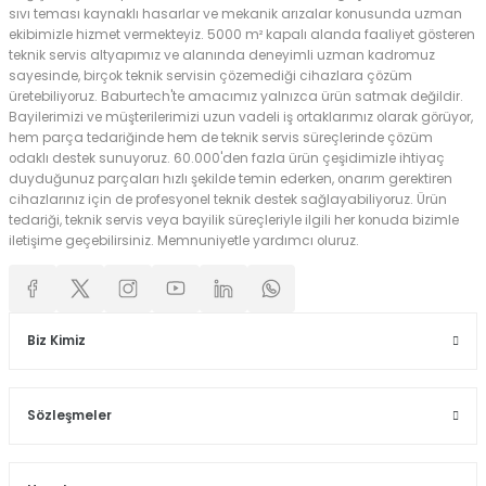
sıvı teması kaynaklı hasarlar ve mekanik arızalar konusunda uzman
ekibimizle hizmet vermekteyiz. 5000 m² kapalı alanda faaliyet gösteren
teknik servis altyapımız ve alanında deneyimli uzman kadromuz
sayesinde, birçok teknik servisin çözemediği cihazlara çözüm
üretebiliyoruz. Baburtech'te amacımız yalnızca ürün satmak değildir.
Bayilerimizi ve müşterilerimizi uzun vadeli iş ortaklarımız olarak görüyor,
hem parça tedariğinde hem de teknik servis süreçlerinde çözüm
odaklı destek sunuyoruz. 60.000'den fazla ürün çeşidimizle ihtiyaç
duyduğunuz parçaları hızlı şekilde temin ederken, onarım gerektiren
cihazlarınız için de profesyonel teknik destek sağlayabiliyoruz. Ürün
tedariği, teknik servis veya bayilik süreçleriyle ilgili her konuda bizimle
iletişime geçebilirsiniz. Memnuniyetle yardımcı oluruz.
Biz Kimiz
Sözleşmeler