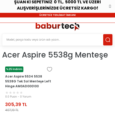
ŞUAN Kİ SEPETİNİZ 0 TL, 5000 TL VE ÜZERİ
ALIŞVERİŞLERİNİZDE ÜCRETSİZ KARGO!
ÜCRETSİZ TESLİMAT İMKANI
Acer Aspire 5538g Menteşe
%25 İndirim
ACER
Acer Aspire 5534 5538
5538G Tek Sol Menteşe Left
Hinge AM0AD000100
0.0 Puan - 0 Yorum
305,39
TL
407,19
TL