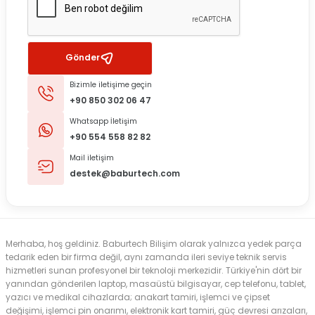
Gönder
Bizimle iletişime geçin
+90 850 302 06 47
Whatsapp İletişim
+90 554 558 82 82
Mail iletişim
destek@baburtech.com
Merhaba, hoş geldiniz. Baburtech Bilişim olarak yalnızca yedek parça
tedarik eden bir firma değil, aynı zamanda ileri seviye teknik servis
hizmetleri sunan profesyonel bir teknoloji merkezidir. Türkiye'nin dört bir
yanından gönderilen laptop, masaüstü bilgisayar, cep telefonu, tablet,
yazıcı ve medikal cihazlarda; anakart tamiri, işlemci ve çipset
değişimi, işlemci pin onarımı, elektronik kart tamiri, güç devresi arızaları,