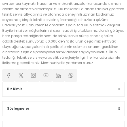
sıvı teması kaynaklı hasarlar ve mekanik arızalar konusunda uzman
ekibimizle hizmet vermekteyiz. 5000 m² kapalı alanda faaliyet gösteren
teknik servis altyapımız ve alanında deneyimli uzman kadromuz
sayesinde, birçok teknik servisin çözemediği cihazlara çözüm
üretebiliyoruz. Baburtech'te amacımız yalnızca ürün satmak değildir.
Bayilerimizi ve müşterilerimizi uzun vadeli iş ortaklarımız olarak görüyor,
hem parça tedariğinde hem de teknik servis süreçlerinde çözüm
odaklı destek sunuyoruz. 60.000'den fazla ürün çeşidimizle ihtiyaç
duyduğunuz parçaları hızlı şekilde temin ederken, onarım gerektiren
cihazlarınız için de profesyonel teknik destek sağlayabiliyoruz. Ürün
tedariği, teknik servis veya bayilik süreçleriyle ilgili her konuda bizimle
iletişime geçebilirsiniz. Memnuniyetle yardımcı oluruz.
Biz Kimiz
Sözleşmeler