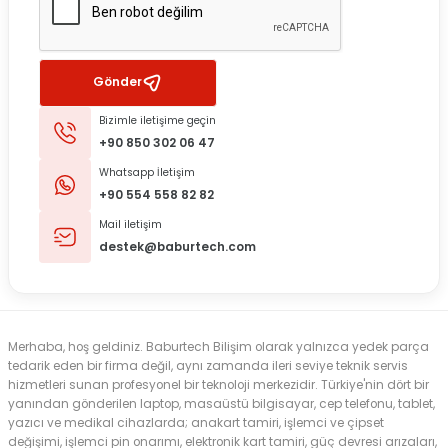
Gönder
Bizimle iletişime geçin
+90 850 302 06 47
Whatsapp İletişim
+90 554 558 82 82
Mail iletişim
destek@baburtech.com
Merhaba, hoş geldiniz. Baburtech Bilişim olarak yalnızca yedek parça
tedarik eden bir firma değil, aynı zamanda ileri seviye teknik servis
hizmetleri sunan profesyonel bir teknoloji merkezidir. Türkiye'nin dört bir
yanından gönderilen laptop, masaüstü bilgisayar, cep telefonu, tablet,
yazıcı ve medikal cihazlarda; anakart tamiri, işlemci ve çipset
değişimi, işlemci pin onarımı, elektronik kart tamiri, güç devresi arızaları,