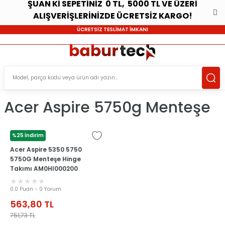
ŞUAN Kİ SEPETİNİZ 0 TL, 5000 TL VE ÜZERİ
ALIŞVERİŞLERİNİZDE ÜCRETSİZ KARGO!
ÜCRETSİZ TESLİMAT İMKANI
Acer Aspire 5750g Menteşe
%25 İndirim
ACER
Acer Aspire 5350 5750
5750G Menteşe Hinge
Takımı AM0HI000200
AM0HI000300
0.0 Puan - 0 Yorum
563,80
TL
751,73
TL