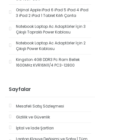
Orijinal Apple iPad 6 iPad 5 iPad 4 iPad
3 iPad 2 iPad 1 Tablet Kılıfı Çanta
Notebook Laptop Ac Adaptörler İçin 3
Çıkışlı Topraklı Power Kablosu
Notebook Laptop Ac Adaptörler İçin 2
Çıkışlı Power Kablosu
Kingston 4GB DDR3 Pc Ram Bellek
1600MHz KVR16N11/4 PC3-12800
Sayfalar
Mesafeli Satış Sözleşmesi
Gizlilik ve Güvenlik
İptal ve İade Şartları
Laptop Klavye Değişimi ve Satışı | Tüm