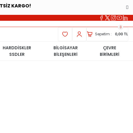
ETSİZ KARGO!
0
Sepetim :
0,00 TL
HARDDİSKLER
BİLGİSAYAR
ÇEVRE
SSDLER
BİLEŞENLERİ
BİRİMLERİ