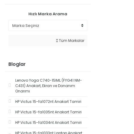
Hızlı Marka Arama
Tüm Markalar
Bloglar
Lenovo Yoga C740-15IML (FYG41 NM-
C431) Anakart, Ekran ve Donanım
Onarımı
HP Victus 15-fa1072nt Anakart Tamiri
HP Victus 15-fa1035nt Anakart Tamiri
HP Victus 15-fa1034nt Anakart Tamiri
HP Victus 15-fa1033nt Laptop Anakart