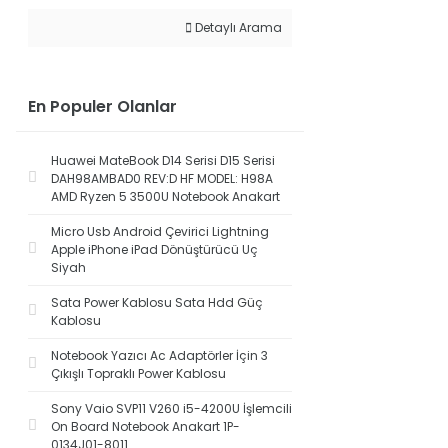
Detaylı Arama
En Populer Olanlar
Huawei MateBook D14 Serisi D15 Serisi
DAH98AMBAD0 REV:D HF MODEL: H98A
AMD Ryzen 5 3500U Notebook Anakart
Micro Usb Android Çevirici Lightning
Apple iPhone iPad Dönüştürücü Uç
Siyah
Sata Power Kablosu Sata Hdd Güç
Kablosu
Notebook Yazıcı Ac Adaptörler İçin 3
Çıkışlı Topraklı Power Kablosu
Sony Vaio SVP11 V260 i5-4200U İşlemcili
On Board Notebook Anakart 1P-
0134J01-8011