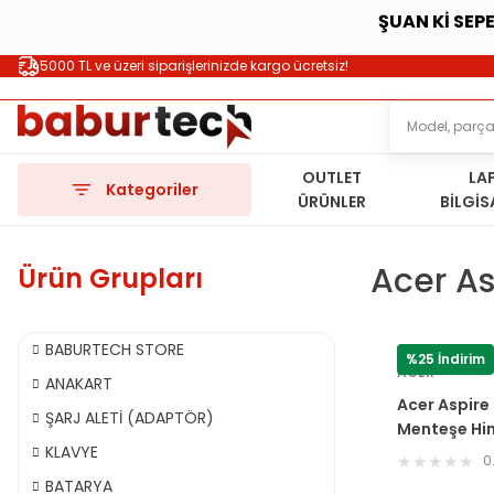
ŞUAN Kİ SEP
5000 TL ve üzeri siparişlerinizde kargo ücretsiz!
OUTLET
LA
Kategoriler
ÜRÜNLER
BİLGİ
Acer A
Ürün Grupları
BABURTECH STORE
%25 İndirim
ACER
ANAKART
Acer Aspire
ŞARJ ALETİ (ADAPTÖR)
Menteşe Hi
KLAVYE
AM0HI0002
0
BATARYA