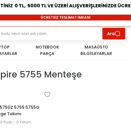
ETİNİZ 0 TL, 5000 TL VE ÜZERİ ALIŞVERİŞLERİNİZDE ÜCR
SÜRDÜRÜLEBİLİR ÜRÜNLER
ÜCRETSİZ TESLİMAT İMKANI
KOŞULSUZ İADE HAKKI
SÜRDÜRÜLEBİLİR ÜRÜNLER
Ara
ÜCRETSİZ TESLİMAT İMKANI
KOŞULSUZ İADE HAKKI
PTOP
NOTEBOOK
SÜRDÜRÜLEBİLİR ÜRÜNLER
MASAÜSTÜ
SAYARLAR
PARÇA
BİLGİSAYARLAR
spire 5755 Menteşe
 5750Z 5755 5755G
nge Takımı
00 AM0HI000300
.0 Puan - 0 Yorum