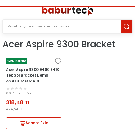
ÜCRETSİZ TESLİMAT İMKANI
KOŞULSUZ İADE HAKKI
SÜRDÜRÜLEBİLİR ÜRÜNLER
Acer Aspire 9300 Bracket
%25 İndirim
ACER
Acer Aspire 9300 9400 9410
Tek Sol Bracket Demiri
33.4T302.002.A01
0.0 Puan - 0 Yorum
318,48
TL
424,64
TL
Sepete Ekle