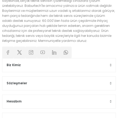
sayesinde, birçok teknik servisin çözemediği cihazlara çözüm
üretebiliyoruz. Baburtech'te amacımız yalnızca ürün satmak değildir.
Bayilerimizi ve müşterilerimizi uzun vadeli iş ortaklarımız olarak görüyor,
hem parça tedariğinde hem de teknik servis süreçlerinde çözüm
odaklı destek sunuyoruz. 60.000'den fazla ürün çeşidimizle ihtiyaç
duyduğunuz parçaları hızlı şekilde temin ederken, onarım gerektiren
cihazlarınız için de profesyonel teknik destek sağlayabiliyoruz. Ürün
tedariği, teknik servis veya bayilik süreçleriyle ilgili her konuda bizimle
iletişime geçebilirsiniz. Memnuniyetle yardımcı oluruz.
Biz Kimiz
Sözleşmeler
Hesabım