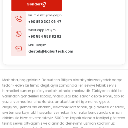
Gönder
Bizimle iletişime geçin
+90 850 302 06 47
Whatsapp İletişim
+90 554 558 82 82
Mail iletişim
destek@baburtech.com
Merhaba, hoş geldiniz. Baburtech Bilişim olarak yalnızca yedek parça
tedarik eden bir firma değil, aynı zamanda ileri seviye teknik servis
hizmetleri sunan profesyonel bir teknoloji merkezidir. Türkiye'nin dört bir
yanından gönderilen laptop, masaüstü bilgisayar, cep telefonu, tablet,
yazıcı ve medikal cihazlarda; anakart tamiri, işlemci ve çipset
değişimi, işlemci pin onarımı, elektronik kart tamiri, güç devresi arızaları,
sıvı teması kaynaklı hasarlar ve mekanik arızalar konusunda uzman
ekibimizle hizmet vermekteyiz. 5000 m² kapalı alanda faaliyet gösteren
teknik servis altyapımız ve alanında deneyimli uzman kadromuz