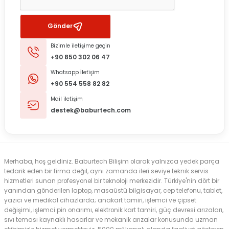
Gönder
Bizimle iletişime geçin
+90 850 302 06 47
Whatsapp İletişim
+90 554 558 82 82
Mail iletişim
destek@baburtech.com
Merhaba, hoş geldiniz. Baburtech Bilişim olarak yalnızca yedek parça
tedarik eden bir firma değil, aynı zamanda ileri seviye teknik servis
hizmetleri sunan profesyonel bir teknoloji merkezidir. Türkiye'nin dört bir
yanından gönderilen laptop, masaüstü bilgisayar, cep telefonu, tablet,
yazıcı ve medikal cihazlarda; anakart tamiri, işlemci ve çipset
değişimi, işlemci pin onarımı, elektronik kart tamiri, güç devresi arızaları,
sıvı teması kaynaklı hasarlar ve mekanik arızalar konusunda uzman