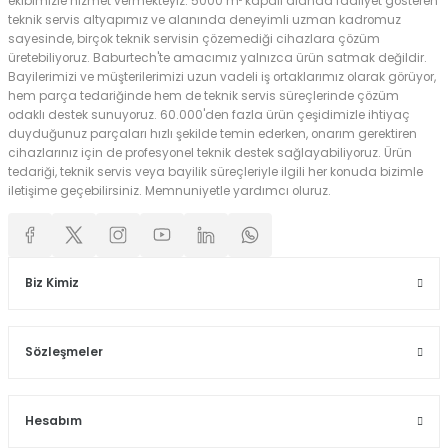
ekibimizle hizmet vermekteyiz. 5000 m² kapalı alanda faaliyet gösteren
teknik servis altyapımız ve alanında deneyimli uzman kadromuz
sayesinde, birçok teknik servisin çözemediği cihazlara çözüm
üretebiliyoruz. Baburtech'te amacımız yalnızca ürün satmak değildir.
Bayilerimizi ve müşterilerimizi uzun vadeli iş ortaklarımız olarak görüyor,
hem parça tedariğinde hem de teknik servis süreçlerinde çözüm
odaklı destek sunuyoruz. 60.000'den fazla ürün çeşidimizle ihtiyaç
duyduğunuz parçaları hızlı şekilde temin ederken, onarım gerektiren
cihazlarınız için de profesyonel teknik destek sağlayabiliyoruz. Ürün
tedariği, teknik servis veya bayilik süreçleriyle ilgili her konuda bizimle
iletişime geçebilirsiniz. Memnuniyetle yardımcı oluruz.
Biz Kimiz
Sözleşmeler
Hesabım