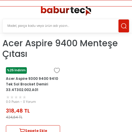
ÜCRETSİZ TESLİMAT İMKANI
KOŞULSUZ İADE HAKKI
SÜRDÜRÜLEBİLİR ÜRÜNLER
Acer Aspire 9400 Menteşe
Çıtası
%25 İndirim
ACER
Acer Aspire 9300 9400 9410
Tek Sol Bracket Demiri
33.4T302.002.A01
0.0 Puan - 0 Yorum
318,48
TL
424,64
TL
Sepete Ekle