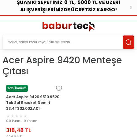
ŞUAN Kİ SEPETİNİZ 0 TL, 5000 TL VE ÜZERİ
ALIŞVERİŞLERİNİZDE ÜCRETSİZ KARGO!
ÜCRETSİZ TESLİMAT İMKANI
KOŞULSUZ İADE HAKKI
SÜRDÜRÜLEBİLİR ÜRÜNLER
Acer Aspire 9420 Menteşe
Çıtası
%25 İndirim
ACER
Acer Aspire 9420 9510 9520
Tek Sol Bracket Demiri
33.4T302.002.A01
0.0 Puan - 0 Yorum
318,48
TL