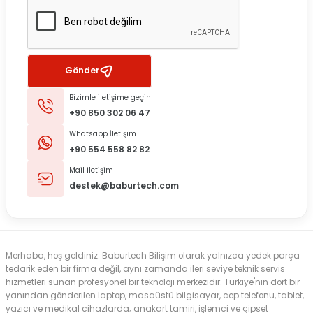
Gönder
Bizimle iletişime geçin
+90 850 302 06 47
Whatsapp İletişim
+90 554 558 82 82
Mail iletişim
destek@baburtech.com
Merhaba, hoş geldiniz. Baburtech Bilişim olarak yalnızca yedek parça
tedarik eden bir firma değil, aynı zamanda ileri seviye teknik servis
hizmetleri sunan profesyonel bir teknoloji merkezidir. Türkiye'nin dört bir
yanından gönderilen laptop, masaüstü bilgisayar, cep telefonu, tablet,
yazıcı ve medikal cihazlarda; anakart tamiri, işlemci ve çipset