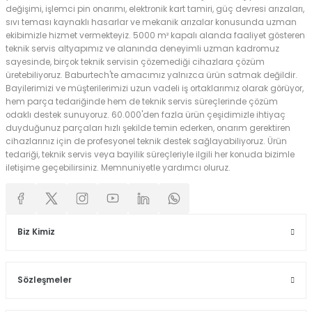
değişimi, işlemci pin onarımı, elektronik kart tamiri, güç devresi arızaları,
sıvı teması kaynaklı hasarlar ve mekanik arızalar konusunda uzman
ekibimizle hizmet vermekteyiz. 5000 m² kapalı alanda faaliyet gösteren
teknik servis altyapımız ve alanında deneyimli uzman kadromuz
sayesinde, birçok teknik servisin çözemediği cihazlara çözüm
üretebiliyoruz. Baburtech'te amacımız yalnızca ürün satmak değildir.
Bayilerimizi ve müşterilerimizi uzun vadeli iş ortaklarımız olarak görüyor,
hem parça tedariğinde hem de teknik servis süreçlerinde çözüm
odaklı destek sunuyoruz. 60.000'den fazla ürün çeşidimizle ihtiyaç
duyduğunuz parçaları hızlı şekilde temin ederken, onarım gerektiren
cihazlarınız için de profesyonel teknik destek sağlayabiliyoruz. Ürün
tedariği, teknik servis veya bayilik süreçleriyle ilgili her konuda bizimle
iletişime geçebilirsiniz. Memnuniyetle yardımcı oluruz.
Biz Kimiz
Sözleşmeler