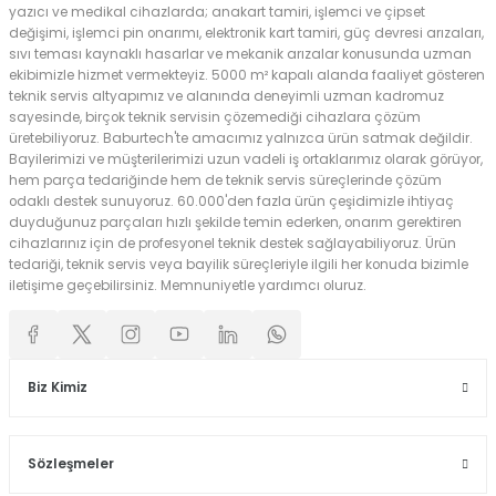
yazıcı ve medikal cihazlarda; anakart tamiri, işlemci ve çipset
değişimi, işlemci pin onarımı, elektronik kart tamiri, güç devresi arızaları,
sıvı teması kaynaklı hasarlar ve mekanik arızalar konusunda uzman
ekibimizle hizmet vermekteyiz. 5000 m² kapalı alanda faaliyet gösteren
teknik servis altyapımız ve alanında deneyimli uzman kadromuz
sayesinde, birçok teknik servisin çözemediği cihazlara çözüm
üretebiliyoruz. Baburtech'te amacımız yalnızca ürün satmak değildir.
Bayilerimizi ve müşterilerimizi uzun vadeli iş ortaklarımız olarak görüyor,
hem parça tedariğinde hem de teknik servis süreçlerinde çözüm
odaklı destek sunuyoruz. 60.000'den fazla ürün çeşidimizle ihtiyaç
duyduğunuz parçaları hızlı şekilde temin ederken, onarım gerektiren
cihazlarınız için de profesyonel teknik destek sağlayabiliyoruz. Ürün
tedariği, teknik servis veya bayilik süreçleriyle ilgili her konuda bizimle
iletişime geçebilirsiniz. Memnuniyetle yardımcı oluruz.
Biz Kimiz
Sözleşmeler