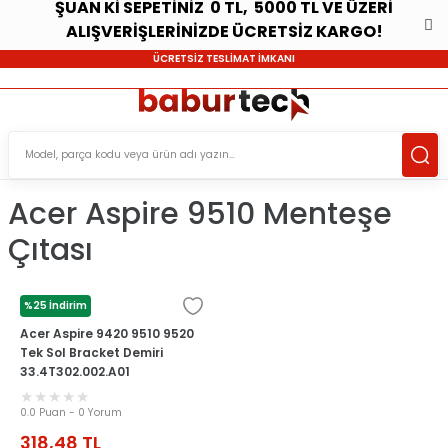
ŞUAN Kİ SEPETİNİZ 0 TL, 5000 TL VE ÜZERİ
ALIŞVERİŞLERİNİZDE ÜCRETSİZ KARGO!
ÜCRETSİZ TESLİMAT İMKANI
Acer Aspire 9510 Menteşe
Çıtası
%25 İndirim
ACER
Acer Aspire 9420 9510 9520
Tek Sol Bracket Demiri
33.4T302.002.A01
0.0 Puan - 0 Yorum
318,48
TL