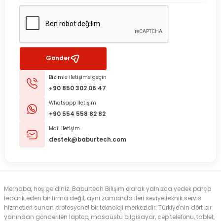
Gönder
Bizimle iletişime geçin
+90 850 302 06 47
Whatsapp İletişim
+90 554 558 82 82
Mail iletişim
destek@baburtech.com
Merhaba, hoş geldiniz. Baburtech Bilişim olarak yalnızca yedek parça
tedarik eden bir firma değil, aynı zamanda ileri seviye teknik servis
hizmetleri sunan profesyonel bir teknoloji merkezidir. Türkiye'nin dört bir
yanından gönderilen laptop, masaüstü bilgisayar, cep telefonu, tablet,