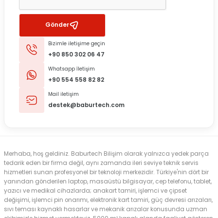
Gönder
Bizimle iletişime geçin
+90 850 302 06 47
Whatsapp İletişim
+90 554 558 82 82
Mail iletişim
destek@baburtech.com
Merhaba, hoş geldiniz. Baburtech Bilişim olarak yalnızca yedek parça
tedarik eden bir firma değil, aynı zamanda ileri seviye teknik servis
hizmetleri sunan profesyonel bir teknoloji merkezidir. Türkiye'nin dört bir
yanından gönderilen laptop, masaüstü bilgisayar, cep telefonu, tablet,
yazıcı ve medikal cihazlarda; anakart tamiri, işlemci ve çipset
değişimi, işlemci pin onarımı, elektronik kart tamiri, güç devresi arızaları,
sıvı teması kaynaklı hasarlar ve mekanik arızalar konusunda uzman