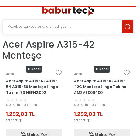
ÜCRETSİZ TESLİMAT İMKANI
KOŞULSUZ İADE HAKKI
SÜRDÜRÜLEBİLİR ÜRÜNLER
Acer Aspire A315-42
Menteşe
Tükendi
Tükendi
ACER
ACER
Acer Aspire A315-42 A315-
Acer Aspire A315-42 A315-
54 A315-56 Menteşe Hinge
42G Menteşe Hinge Takımı
Takımı 33.HEFN2.002
AM2ME000400
AM2ME000300
0.0 Puan - 0 Yorum
0.0 Puan - 0 Yorum
1.292,03
TL
1.292,03
TL
1.722,71
TL
1.722,71
TL
Stokta Yok
Stokta Yok