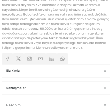
ekibimizle hizmet vermekteyiz. 5000 m² kapalı alanda faaliyet gösteren
teknik servis altyapımız ve alanında deneyimli uzman kadromuz
sayesinde, birçok teknik servisin çözemediği cihazlara çözüm
üretebiliyoruz. Baburtech'te amacımız yalnızca ürün satmak değildir.
Bayilerimizi ve müşterilerimizi uzun vadeli iş ortaklarımız olarak görüyor,
hem parça tedariğinde hem de teknik servis süreçlerinde çözüm
odaklı destek sunuyoruz. 60.000'den fazla ürün çeşidimizle ihtiyaç
duyduğunuz parçaları hızlı şekilde temin ederken, onarım gerektiren
cihazlarınız için de profesyonel teknik destek sağlayabiliyoruz. Ürün
tedariği, teknik servis veya bayilik süreçleriyle ilgili her konuda bizimle
iletişime geçebilirsiniz. Memnuniyetle yardımcı oluruz.
Biz Kimiz
Sözleşmeler
Hesabım