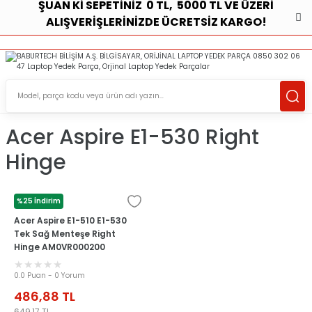
ŞUAN Kİ SEPETİNİZ 0 TL, 5000 TL VE ÜZERİ
ALIŞVERİŞLERİNİZDE ÜCRETSİZ KARGO!
ÜCRETSİZ TESLİMAT İMKANI
KOŞULSUZ İADE HAKKI
SÜRDÜRÜLEBİLİR ÜRÜNLER
Acer Aspire E1-530 Right
Hinge
%25 İndirim
ACER
Acer Aspire E1-510 E1-530
Tek Sağ Menteşe Right
Hinge AM0VR000200
0.0 Puan - 0 Yorum
486,88
TL