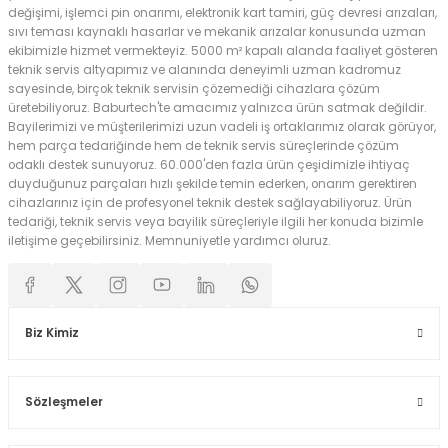
değişimi, işlemci pin onarımı, elektronik kart tamiri, güç devresi arızaları,
sıvı teması kaynaklı hasarlar ve mekanik arızalar konusunda uzman
ekibimizle hizmet vermekteyiz. 5000 m² kapalı alanda faaliyet gösteren
teknik servis altyapımız ve alanında deneyimli uzman kadromuz
sayesinde, birçok teknik servisin çözemediği cihazlara çözüm
üretebiliyoruz. Baburtech'te amacımız yalnızca ürün satmak değildir.
Bayilerimizi ve müşterilerimizi uzun vadeli iş ortaklarımız olarak görüyor,
hem parça tedariğinde hem de teknik servis süreçlerinde çözüm
odaklı destek sunuyoruz. 60.000'den fazla ürün çeşidimizle ihtiyaç
duyduğunuz parçaları hızlı şekilde temin ederken, onarım gerektiren
cihazlarınız için de profesyonel teknik destek sağlayabiliyoruz. Ürün
tedariği, teknik servis veya bayilik süreçleriyle ilgili her konuda bizimle
iletişime geçebilirsiniz. Memnuniyetle yardımcı oluruz.
Biz Kimiz
Sözleşmeler