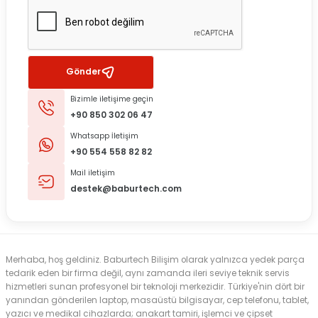
Gönder
Bizimle iletişime geçin
+90 850 302 06 47
Whatsapp İletişim
+90 554 558 82 82
Mail iletişim
destek@baburtech.com
Merhaba, hoş geldiniz. Baburtech Bilişim olarak yalnızca yedek parça
tedarik eden bir firma değil, aynı zamanda ileri seviye teknik servis
hizmetleri sunan profesyonel bir teknoloji merkezidir. Türkiye'nin dört bir
yanından gönderilen laptop, masaüstü bilgisayar, cep telefonu, tablet,
yazıcı ve medikal cihazlarda; anakart tamiri, işlemci ve çipset