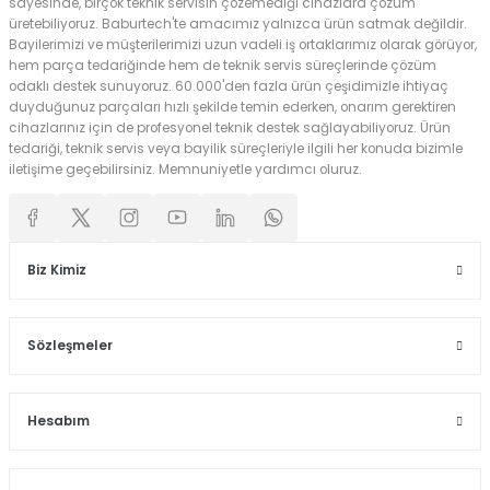
sayesinde, birçok teknik servisin çözemediği cihazlara çözüm
üretebiliyoruz. Baburtech'te amacımız yalnızca ürün satmak değildir.
Bayilerimizi ve müşterilerimizi uzun vadeli iş ortaklarımız olarak görüyor,
hem parça tedariğinde hem de teknik servis süreçlerinde çözüm
odaklı destek sunuyoruz. 60.000'den fazla ürün çeşidimizle ihtiyaç
duyduğunuz parçaları hızlı şekilde temin ederken, onarım gerektiren
cihazlarınız için de profesyonel teknik destek sağlayabiliyoruz. Ürün
tedariği, teknik servis veya bayilik süreçleriyle ilgili her konuda bizimle
iletişime geçebilirsiniz. Memnuniyetle yardımcı oluruz.
Biz Kimiz
Sözleşmeler
Hesabım