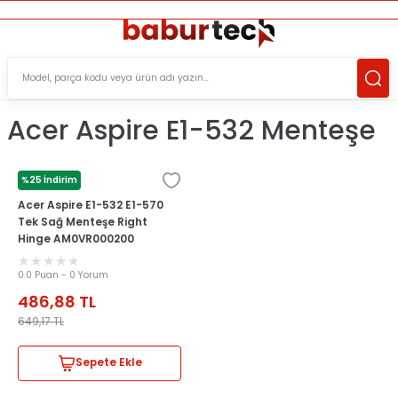
ÜCRETSİZ TESLİMAT İMKANI
KOŞULSUZ İADE HAKKI
SÜRDÜRÜLEBİLİR ÜRÜNLER
Acer Aspire E1-532 Menteşe
%25 İndirim
ACER
Acer Aspire E1-532 E1-570
Tek Sağ Menteşe Right
Hinge AM0VR000200
0.0 Puan - 0 Yorum
486,88
TL
649,17
TL
Sepete Ekle