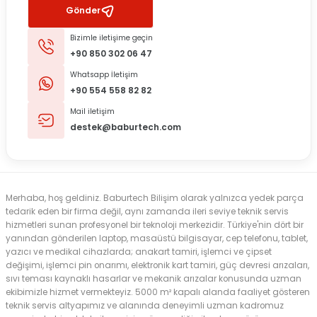
Gönder
Bizimle iletişime geçin
+90 850 302 06 47
Whatsapp İletişim
+90 554 558 82 82
Mail iletişim
destek@baburtech.com
Merhaba, hoş geldiniz. Baburtech Bilişim olarak yalnızca yedek parça
tedarik eden bir firma değil, aynı zamanda ileri seviye teknik servis
hizmetleri sunan profesyonel bir teknoloji merkezidir. Türkiye'nin dört bir
yanından gönderilen laptop, masaüstü bilgisayar, cep telefonu, tablet,
yazıcı ve medikal cihazlarda; anakart tamiri, işlemci ve çipset
değişimi, işlemci pin onarımı, elektronik kart tamiri, güç devresi arızaları,
sıvı teması kaynaklı hasarlar ve mekanik arızalar konusunda uzman
ekibimizle hizmet vermekteyiz. 5000 m² kapalı alanda faaliyet gösteren
teknik servis altyapımız ve alanında deneyimli uzman kadromuz