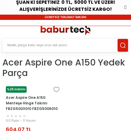
ŞUAN Kİ SEPETİNİZ 0 TL, 5000 TL VE ÜZERİ
ALIŞVERİŞLERİNİZDE ÜCRETSİZ KARGO!
ÜCRETSİZ TESLİMAT İMKANI
Acer Aspire One A150 Yedek
Parça
%25 İndirim
ACER
Acer Aspire One A150
Menteşe Hinge Takımı
FBZG5003010 FBZG5006010
0.0 Puan - 0 Yorum
604,07
TL