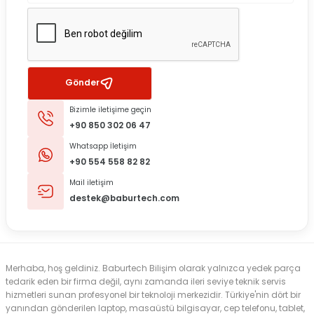
Gönder
Bizimle iletişime geçin
+90 850 302 06 47
Whatsapp İletişim
+90 554 558 82 82
Mail iletişim
destek@baburtech.com
Merhaba, hoş geldiniz. Baburtech Bilişim olarak yalnızca yedek parça
tedarik eden bir firma değil, aynı zamanda ileri seviye teknik servis
hizmetleri sunan profesyonel bir teknoloji merkezidir. Türkiye'nin dört bir
yanından gönderilen laptop, masaüstü bilgisayar, cep telefonu, tablet,