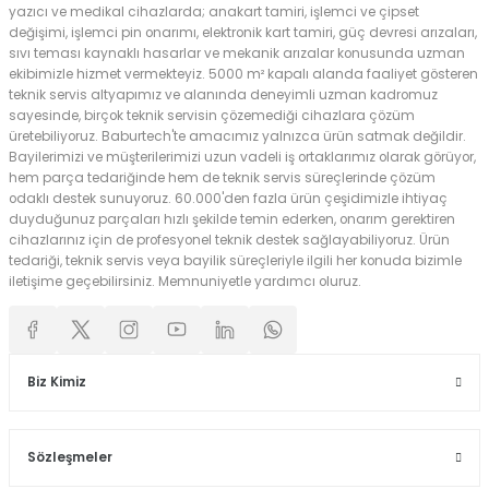
yazıcı ve medikal cihazlarda; anakart tamiri, işlemci ve çipset
değişimi, işlemci pin onarımı, elektronik kart tamiri, güç devresi arızaları,
sıvı teması kaynaklı hasarlar ve mekanik arızalar konusunda uzman
ekibimizle hizmet vermekteyiz. 5000 m² kapalı alanda faaliyet gösteren
teknik servis altyapımız ve alanında deneyimli uzman kadromuz
sayesinde, birçok teknik servisin çözemediği cihazlara çözüm
üretebiliyoruz. Baburtech'te amacımız yalnızca ürün satmak değildir.
Bayilerimizi ve müşterilerimizi uzun vadeli iş ortaklarımız olarak görüyor,
hem parça tedariğinde hem de teknik servis süreçlerinde çözüm
odaklı destek sunuyoruz. 60.000'den fazla ürün çeşidimizle ihtiyaç
duyduğunuz parçaları hızlı şekilde temin ederken, onarım gerektiren
cihazlarınız için de profesyonel teknik destek sağlayabiliyoruz. Ürün
tedariği, teknik servis veya bayilik süreçleriyle ilgili her konuda bizimle
iletişime geçebilirsiniz. Memnuniyetle yardımcı oluruz.
Biz Kimiz
Sözleşmeler