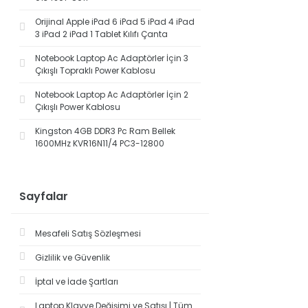
Orijinal Apple iPad 6 iPad 5 iPad 4 iPad
3 iPad 2 iPad 1 Tablet Kılıfı Çanta
Notebook Laptop Ac Adaptörler İçin 3
Çıkışlı Topraklı Power Kablosu
Notebook Laptop Ac Adaptörler İçin 2
Çıkışlı Power Kablosu
Kingston 4GB DDR3 Pc Ram Bellek
1600MHz KVR16N11/4 PC3-12800
Sayfalar
Mesafeli Satış Sözleşmesi
Gizlilik ve Güvenlik
İptal ve İade Şartları
Laptop Klavye Değişimi ve Satışı | Tüm