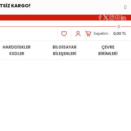
ETSİZ KARGO!
0
Sepetim :
0,00 TL
HARDDİSKLER
BİLGİSAYAR
ÇEVRE
SSDLER
BİLEŞENLERİ
BİRİMLERİ