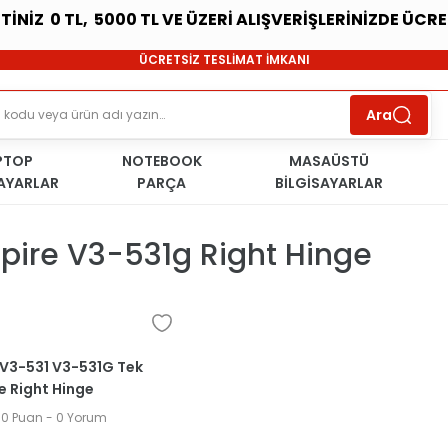
ETİNİZ 0 TL, 5000 TL VE ÜZERİ ALIŞVERİŞLERİNİZDE ÜCR
SÜRDÜRÜLEBİLİR ÜRÜNLER
ÜCRETSİZ TESLİMAT İMKANI
KOŞULSUZ İADE HAKKI
SÜRDÜRÜLEBİLİR ÜRÜNLER
Ara
ÜCRETSİZ TESLİMAT İMKANI
KOŞULSUZ İADE HAKKI
PTOP
NOTEBOOK
SÜRDÜRÜLEBİLİR ÜRÜNLER
MASAÜSTÜ
SAYARLAR
PARÇA
BİLGİSAYARLAR
pire V3-531g Right Hinge
 V3-531 V3-531G Tek
 Right Hinge
400
.0 Puan - 0 Yorum