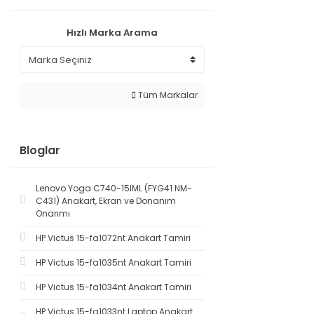
Hızlı Marka Arama
Tüm Markalar
Bloglar
Lenovo Yoga C740-15IML (FYG41 NM-
C431) Anakart, Ekran ve Donanım
Onarımı
HP Victus 15-fa1072nt Anakart Tamiri
HP Victus 15-fa1035nt Anakart Tamiri
HP Victus 15-fa1034nt Anakart Tamiri
HP Victus 15-fa1033nt Laptop Anakart