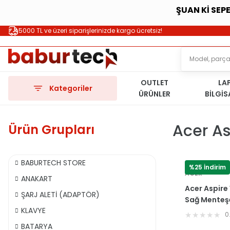
ŞUAN Kİ SEP
5000 TL ve üzeri siparişlerinizde kargo ücretsiz!
OUTLET
LA
Kategoriler
ÜRÜNLER
BİLGİ
Acer As
Ürün Grupları
BABURTECH STORE
%25 İndirim
ACER
ANAKART
Acer Aspire
ŞARJ ALETİ (ADAPTÖR)
Sağ Menteşe
KLAVYE
AM0N7000
0
BATARYA