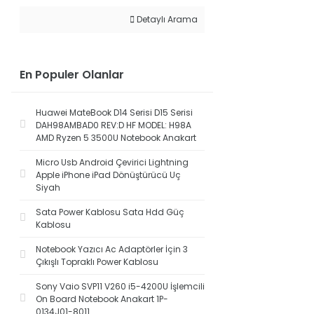
Detaylı Arama
En Populer Olanlar
Huawei MateBook D14 Serisi D15 Serisi
DAH98AMBAD0 REV:D HF MODEL: H98A
AMD Ryzen 5 3500U Notebook Anakart
Micro Usb Android Çevirici Lightning
Apple iPhone iPad Dönüştürücü Uç
Siyah
Sata Power Kablosu Sata Hdd Güç
Kablosu
Notebook Yazıcı Ac Adaptörler İçin 3
Çıkışlı Topraklı Power Kablosu
Sony Vaio SVP11 V260 i5-4200U İşlemcili
On Board Notebook Anakart 1P-
0134J01-8011