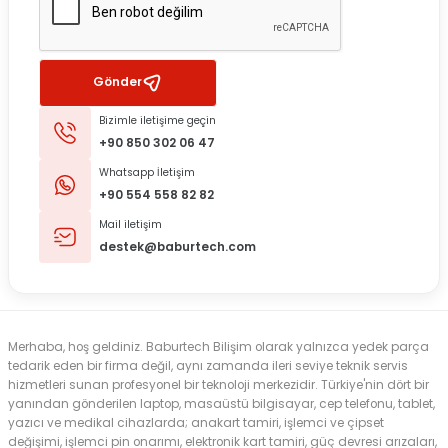
Gönder
Bizimle iletişime geçin
+90 850 302 06 47
Whatsapp İletişim
+90 554 558 82 82
Mail iletişim
destek@baburtech.com
Merhaba, hoş geldiniz. Baburtech Bilişim olarak yalnızca yedek parça
tedarik eden bir firma değil, aynı zamanda ileri seviye teknik servis
hizmetleri sunan profesyonel bir teknoloji merkezidir. Türkiye'nin dört bir
yanından gönderilen laptop, masaüstü bilgisayar, cep telefonu, tablet,
yazıcı ve medikal cihazlarda; anakart tamiri, işlemci ve çipset
değişimi, işlemci pin onarımı, elektronik kart tamiri, güç devresi arızaları,