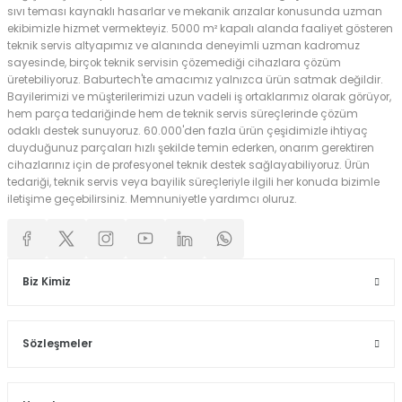
sıvı teması kaynaklı hasarlar ve mekanik arızalar konusunda uzman
ekibimizle hizmet vermekteyiz. 5000 m² kapalı alanda faaliyet gösteren
teknik servis altyapımız ve alanında deneyimli uzman kadromuz
sayesinde, birçok teknik servisin çözemediği cihazlara çözüm
üretebiliyoruz. Baburtech'te amacımız yalnızca ürün satmak değildir.
Bayilerimizi ve müşterilerimizi uzun vadeli iş ortaklarımız olarak görüyor,
hem parça tedariğinde hem de teknik servis süreçlerinde çözüm
odaklı destek sunuyoruz. 60.000'den fazla ürün çeşidimizle ihtiyaç
duyduğunuz parçaları hızlı şekilde temin ederken, onarım gerektiren
cihazlarınız için de profesyonel teknik destek sağlayabiliyoruz. Ürün
tedariği, teknik servis veya bayilik süreçleriyle ilgili her konuda bizimle
iletişime geçebilirsiniz. Memnuniyetle yardımcı oluruz.
Biz Kimiz
Sözleşmeler