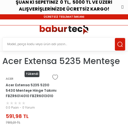
ŞUAN Kİ SEPETİNİZ 0 TL, 5000 TL VE ÜZERİ
ALIŞVERİŞLERİNİZDE ÜCRETSİZ KARGO!
ÜCRETSİZ TESLİMAT İMKANI
Acer Extensa 5235 Menteşe
Tükendi
ACER
Acer Extensa 5235 5230
5430 Menteşe Hinge Takımı
FBZR6014010 FBZR6013010
0.0 Puan - 0 Yorum
591,98
TL
789,31
TL