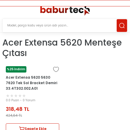
ÜCRETSİZ TESLİMAT İMKANI
KOŞULSUZ İADE HAKKI
SÜRDÜRÜLEBİLİR ÜRÜNLER
Acer Extensa 5620 Menteşe
Çıtası
%25 İndirim
ACER
Acer Extensa 5620 5630
7620 Tek Sol Bracket Demiri
33.4T302.002.A01
0.0 Puan - 0 Yorum
318,48
TL
424,64
TL
Sepete Ekle