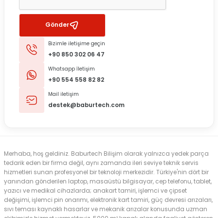
Gönder
Bizimle iletişime geçin
+90 850 302 06 47
Whatsapp İletişim
+90 554 558 82 82
Mail iletişim
destek@baburtech.com
Merhaba, hoş geldiniz. Baburtech Bilişim olarak yalnızca yedek parça
tedarik eden bir firma değil, aynı zamanda ileri seviye teknik servis
hizmetleri sunan profesyonel bir teknoloji merkezidir. Türkiye'nin dört bir
yanından gönderilen laptop, masaüstü bilgisayar, cep telefonu, tablet,
yazıcı ve medikal cihazlarda; anakart tamiri, işlemci ve çipset
değişimi, işlemci pin onarımı, elektronik kart tamiri, güç devresi arızaları,
sıvı teması kaynaklı hasarlar ve mekanik arızalar konusunda uzman