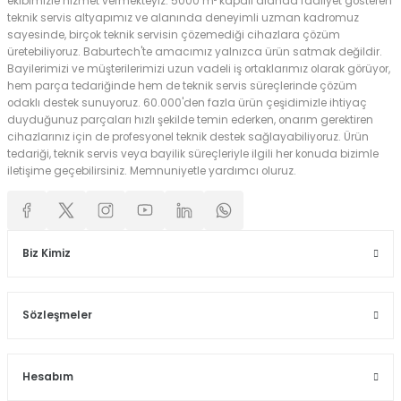
ekibimizle hizmet vermekteyiz. 5000 m² kapalı alanda faaliyet gösteren
teknik servis altyapımız ve alanında deneyimli uzman kadromuz
sayesinde, birçok teknik servisin çözemediği cihazlara çözüm
üretebiliyoruz. Baburtech'te amacımız yalnızca ürün satmak değildir.
Bayilerimizi ve müşterilerimizi uzun vadeli iş ortaklarımız olarak görüyor,
hem parça tedariğinde hem de teknik servis süreçlerinde çözüm
odaklı destek sunuyoruz. 60.000'den fazla ürün çeşidimizle ihtiyaç
duyduğunuz parçaları hızlı şekilde temin ederken, onarım gerektiren
cihazlarınız için de profesyonel teknik destek sağlayabiliyoruz. Ürün
tedariği, teknik servis veya bayilik süreçleriyle ilgili her konuda bizimle
iletişime geçebilirsiniz. Memnuniyetle yardımcı oluruz.
Biz Kimiz
Sözleşmeler
Hesabım