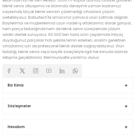
ekibimizle hizmet vermekteyiz. 5000 m² kapalı alanda faaliyet gösteren
teknik servis altyapımız ve alanında deneyimli uzman kadromuz
sayesinde, birçok teknik servisin çözemediği cihazlara çözüm
üretebiliyoruz. Baburtech'te amacımız yalnızca ürün satmak değildir.
Bayilerimizi ve müşterilerimizi uzun vadeli iş ortaklarımız olarak görüyor,
hem parça tedariğinde hem de teknik servis süreçlerinde çözüm
odaklı destek sunuyoruz. 60.000'den fazla ürün çeşidimizle ihtiyaç
duyduğunuz parçaları hızlı şekilde temin ederken, onarım gerektiren
cihazlarınız için de profesyonel teknik destek sağlayabiliyoruz. Ürün
tedariği, teknik servis veya bayilik süreçleriyle ilgili her konuda bizimle
iletişime geçebilirsiniz. Memnuniyetle yardımcı oluruz.
Biz Kimiz
Sözleşmeler
Hesabım