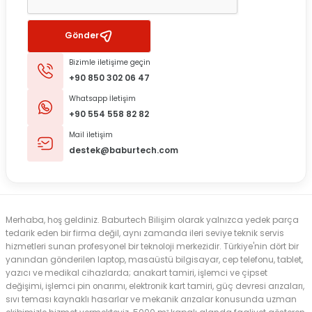
Gönder
Bizimle iletişime geçin
+90 850 302 06 47
Whatsapp İletişim
+90 554 558 82 82
Mail iletişim
destek@baburtech.com
Merhaba, hoş geldiniz. Baburtech Bilişim olarak yalnızca yedek parça
tedarik eden bir firma değil, aynı zamanda ileri seviye teknik servis
hizmetleri sunan profesyonel bir teknoloji merkezidir. Türkiye'nin dört bir
yanından gönderilen laptop, masaüstü bilgisayar, cep telefonu, tablet,
yazıcı ve medikal cihazlarda; anakart tamiri, işlemci ve çipset
değişimi, işlemci pin onarımı, elektronik kart tamiri, güç devresi arızaları,
sıvı teması kaynaklı hasarlar ve mekanik arızalar konusunda uzman