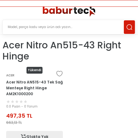
ÜCRETSİZ TESLİMAT İMKANI
KOŞULSUZ İADE HAKKI
SÜRDÜRÜLEBİLİR ÜRÜNLER
Acer Nitro An515-43 Right
Hinge
Tükendi
ACER
Acer Nitro AN515-43 Tek Sağ
Menteşe Right Hinge
AM2K1000200
0.0 Puan - 0 Yorum
497,35
TL
663,13
TL
Stokta Yok