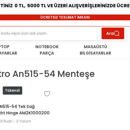
ETİNİZ 0 TL, 5000 TL VE ÜZERİ ALIŞVERİŞLERİNİZDE ÜCR
SÜRDÜRÜLEBİLİR ÜRÜNLER
ÜCRETSİZ TESLİMAT İMKANI
KOŞULSUZ İADE HAKKI
SÜRDÜRÜLEBİLİR ÜRÜNLER
Ara
ÜCRETSİZ TESLİMAT İMKANI
KOŞULSUZ İADE HAKKI
PTOP
NOTEBOOK
SÜRDÜRÜLEBİLİR ÜRÜNLER
MASAÜSTÜ
SAYARLAR
PARÇA
BİLGİSAYARLAR
itro An515-54 Menteşe
Tükendi
AN515-54 Tek Sağ
ght Hinge AM2K1000200
.0 Puan - 0 Yorum