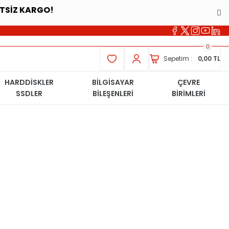
ETSİZ KARGO!
0
Sepetim :
0,00 TL
HARDDİSKLER
BİLGİSAYAR
ÇEVRE
SSDLER
BİLEŞENLERİ
BİRİMLERİ