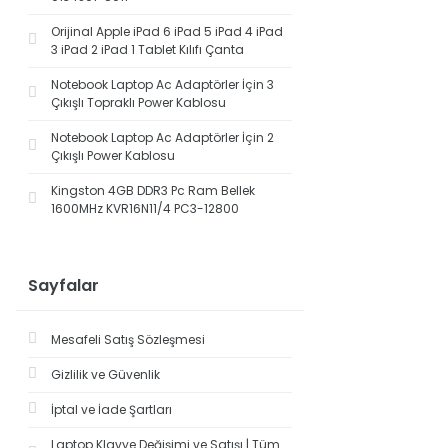
Orijinal Apple iPad 6 iPad 5 iPad 4 iPad
3 iPad 2 iPad 1 Tablet Kılıfı Çanta
Notebook Laptop Ac Adaptörler İçin 3
Çıkışlı Topraklı Power Kablosu
Notebook Laptop Ac Adaptörler İçin 2
Çıkışlı Power Kablosu
Kingston 4GB DDR3 Pc Ram Bellek
1600MHz KVR16N11/4 PC3-12800
Sayfalar
Mesafeli Satış Sözleşmesi
Gizlilik ve Güvenlik
İptal ve İade Şartları
Laptop Klavye Değişimi ve Satışı | Tüm