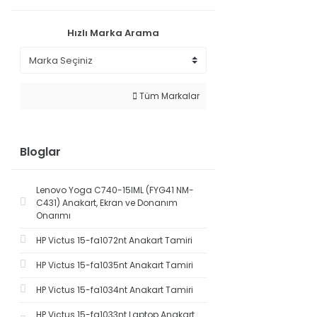
Hızlı Marka Arama
Tüm Markalar
Bloglar
Lenovo Yoga C740-15IML (FYG41 NM-
C431) Anakart, Ekran ve Donanım
Onarımı
HP Victus 15-fa1072nt Anakart Tamiri
HP Victus 15-fa1035nt Anakart Tamiri
HP Victus 15-fa1034nt Anakart Tamiri
HP Victus 15-fa1033nt Laptop Anakart