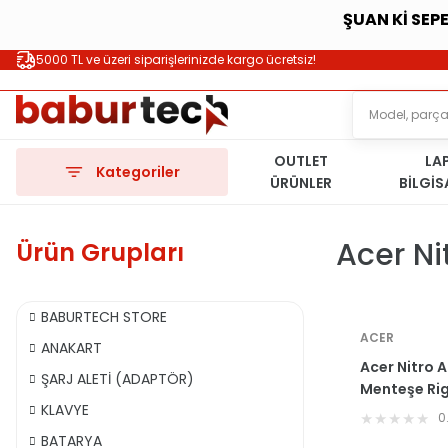
ŞUAN Kİ SEP
5000 TL ve üzeri siparişlerinizde kargo ücretsiz!
OUTLET
LA
Kategoriler
ÜRÜNLER
BİLGİ
Acer N
Ürün Grupları
BABURTECH STORE
ACER
ANAKART
Acer Nitro 
ŞARJ ALETİ (ADAPTÖR)
Menteşe Ri
KLAVYE
0
BATARYA