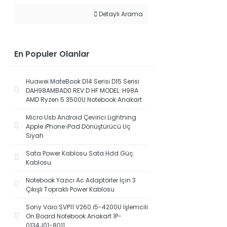
Detaylı Arama
En Populer Olanlar
Huawei MateBook D14 Serisi D15 Serisi
DAH98AMBAD0 REV:D HF MODEL: H98A
AMD Ryzen 5 3500U Notebook Anakart
Micro Usb Android Çevirici Lightning
Apple iPhone iPad Dönüştürücü Uç
Siyah
Sata Power Kablosu Sata Hdd Güç
Kablosu
Notebook Yazıcı Ac Adaptörler İçin 3
Çıkışlı Topraklı Power Kablosu
Sony Vaio SVP11 V260 i5-4200U İşlemcili
On Board Notebook Anakart 1P-
0134J01-8011