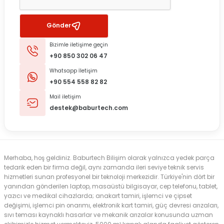
Gönder
Bizimle iletişime geçin
+90 850 302 06 47
Whatsapp İletişim
+90 554 558 82 82
Mail iletişim
destek@baburtech.com
Merhaba, hoş geldiniz. Baburtech Bilişim olarak yalnızca yedek parça
tedarik eden bir firma değil, aynı zamanda ileri seviye teknik servis
hizmetleri sunan profesyonel bir teknoloji merkezidir. Türkiye'nin dört bir
yanından gönderilen laptop, masaüstü bilgisayar, cep telefonu, tablet,
yazıcı ve medikal cihazlarda; anakart tamiri, işlemci ve çipset
değişimi, işlemci pin onarımı, elektronik kart tamiri, güç devresi arızaları,
sıvı teması kaynaklı hasarlar ve mekanik arızalar konusunda uzman