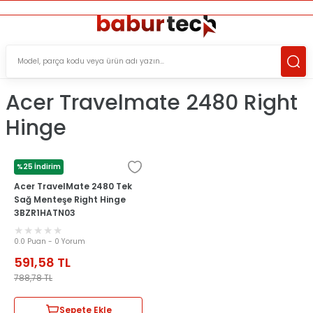
ÜCRETSİZ TESLİMAT İMKANI
KOŞULSUZ İADE HAKKI
SÜRDÜRÜLEBİLİR ÜRÜNLER
Acer Travelmate 2480 Right
Hinge
%25 İndirim
ACER
Acer TravelMate 2480 Tek
Sağ Menteşe Right Hinge
3BZR1HATN03
0.0 Puan - 0 Yorum
591,58
TL
788,78
TL
Sepete Ekle