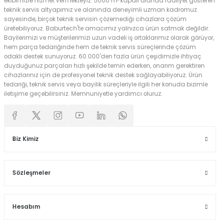
ekibimizle hizmet vermekteyiz. 5000 m² kapalı alanda faaliyet gösteren
teknik servis altyapımız ve alanında deneyimli uzman kadromuz
sayesinde, birçok teknik servisin çözemediği cihazlara çözüm
üretebiliyoruz. Baburtech'te amacımız yalnızca ürün satmak değildir.
Bayilerimizi ve müşterilerimizi uzun vadeli iş ortaklarımız olarak görüyor,
hem parça tedariğinde hem de teknik servis süreçlerinde çözüm
odaklı destek sunuyoruz. 60.000'den fazla ürün çeşidimizle ihtiyaç
duyduğunuz parçaları hızlı şekilde temin ederken, onarım gerektiren
cihazlarınız için de profesyonel teknik destek sağlayabiliyoruz. Ürün
tedariği, teknik servis veya bayilik süreçleriyle ilgili her konuda bizimle
iletişime geçebilirsiniz. Memnuniyetle yardımcı oluruz.
Biz Kimiz
Sözleşmeler
Hesabım