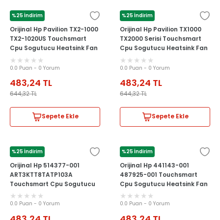
%25 İndirim
%25 İndirim
HP
HP
Orijinal Hp Pavilion TX2-1000
Orijinal Hp Pavilion TX1000
TX2-1020US Touchsmart
TX2000 Serisi Touchsmart
Cpu Sogutucu Heatsink Fan
Cpu Sogutucu Heatsink Fan
0.0 Puan - 0 Yorum
0.0 Puan - 0 Yorum
483,24
TL
483,24
TL
644,32
TL
644,32
TL
Sepete Ekle
Sepete Ekle
%25 İndirim
%25 İndirim
HP
HP
Orijinal Hp 514377-001
Orijinal Hp 441143-001
ART3KTT8TATP103A
487925-001 Touchsmart
Touchsmart Cpu Sogutucu
Cpu Sogutucu Heatsink Fan
Heatsink Fan
0.0 Puan - 0 Yorum
0.0 Puan - 0 Yorum
483,24
TL
483,24
TL