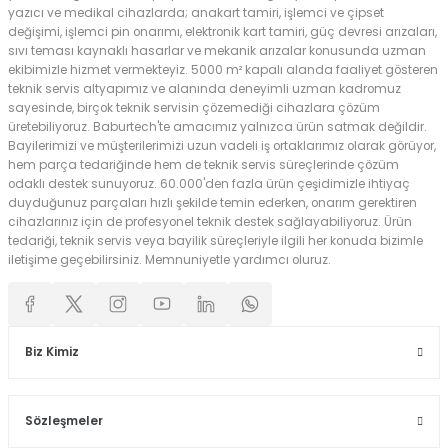
yazıcı ve medikal cihazlarda; anakart tamiri, işlemci ve çipset
değişimi, işlemci pin onarımı, elektronik kart tamiri, güç devresi arızaları,
sıvı teması kaynaklı hasarlar ve mekanik arızalar konusunda uzman
ekibimizle hizmet vermekteyiz. 5000 m² kapalı alanda faaliyet gösteren
teknik servis altyapımız ve alanında deneyimli uzman kadromuz
sayesinde, birçok teknik servisin çözemediği cihazlara çözüm
üretebiliyoruz. Baburtech'te amacımız yalnızca ürün satmak değildir.
Bayilerimizi ve müşterilerimizi uzun vadeli iş ortaklarımız olarak görüyor,
hem parça tedariğinde hem de teknik servis süreçlerinde çözüm
odaklı destek sunuyoruz. 60.000'den fazla ürün çeşidimizle ihtiyaç
duyduğunuz parçaları hızlı şekilde temin ederken, onarım gerektiren
cihazlarınız için de profesyonel teknik destek sağlayabiliyoruz. Ürün
tedariği, teknik servis veya bayilik süreçleriyle ilgili her konuda bizimle
iletişime geçebilirsiniz. Memnuniyetle yardımcı oluruz.
Biz Kimiz
Sözleşmeler