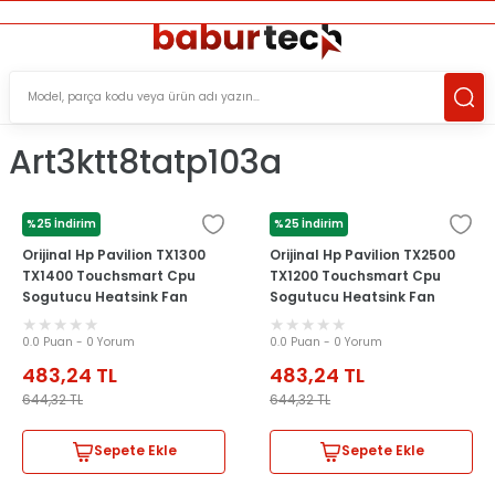
ÜCRETSİZ TESLİMAT İMKANI
KOŞULSUZ İADE HAKKI
SÜRDÜRÜLEBİLİR ÜRÜNLER
Art3ktt8tatp103a
%25 İndirim
%25 İndirim
HP
HP
Orijinal Hp Pavilion TX1300
Orijinal Hp Pavilion TX2500
TX1400 Touchsmart Cpu
TX1200 Touchsmart Cpu
Sogutucu Heatsink Fan
Sogutucu Heatsink Fan
0.0 Puan - 0 Yorum
0.0 Puan - 0 Yorum
483,24
TL
483,24
TL
644,32
TL
644,32
TL
Sepete Ekle
Sepete Ekle