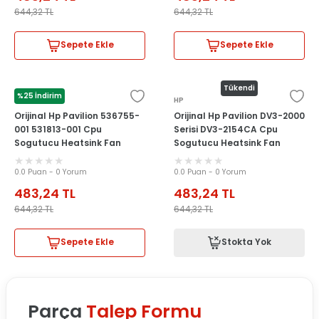
644,32
TL
644,32
TL
Sepete Ekle
Sepete Ekle
Tükendi
%25 İndirim
HP
HP
Orijinal Hp Pavilion 536755-
Orijinal Hp Pavilion DV3-2000
001 531813-001 Cpu
Serisi DV3-2154CA Cpu
Sogutucu Heatsink Fan
Sogutucu Heatsink Fan
0.0 Puan - 0 Yorum
0.0 Puan - 0 Yorum
483,24
TL
483,24
TL
644,32
TL
644,32
TL
Sepete Ekle
Stokta Yok
Parça
Talep Formu