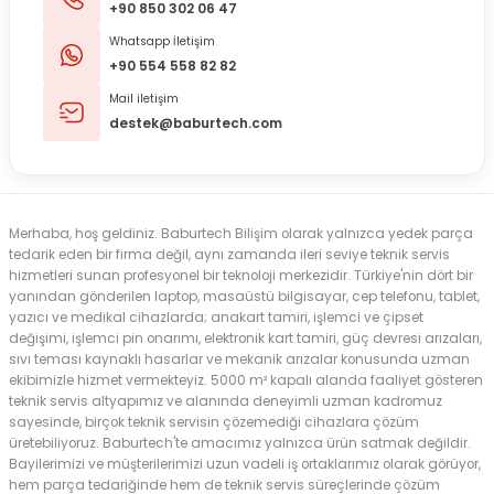
+90 850 302 06 47
Whatsapp İletişim
+90 554 558 82 82
Mail iletişim
destek@baburtech.com
Merhaba, hoş geldiniz. Baburtech Bilişim olarak yalnızca yedek parça
tedarik eden bir firma değil, aynı zamanda ileri seviye teknik servis
hizmetleri sunan profesyonel bir teknoloji merkezidir. Türkiye'nin dört bir
yanından gönderilen laptop, masaüstü bilgisayar, cep telefonu, tablet,
yazıcı ve medikal cihazlarda; anakart tamiri, işlemci ve çipset
değişimi, işlemci pin onarımı, elektronik kart tamiri, güç devresi arızaları,
sıvı teması kaynaklı hasarlar ve mekanik arızalar konusunda uzman
ekibimizle hizmet vermekteyiz. 5000 m² kapalı alanda faaliyet gösteren
teknik servis altyapımız ve alanında deneyimli uzman kadromuz
sayesinde, birçok teknik servisin çözemediği cihazlara çözüm
üretebiliyoruz. Baburtech'te amacımız yalnızca ürün satmak değildir.
Bayilerimizi ve müşterilerimizi uzun vadeli iş ortaklarımız olarak görüyor,
hem parça tedariğinde hem de teknik servis süreçlerinde çözüm