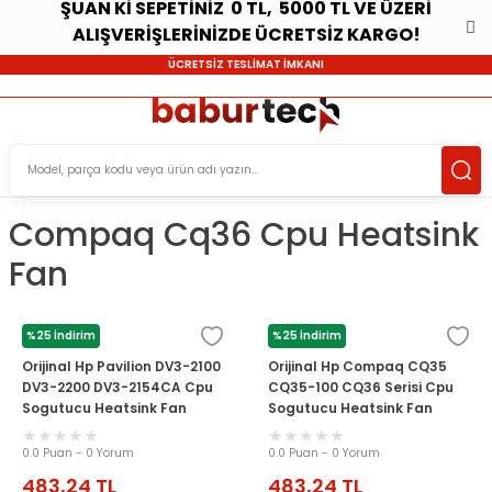
ŞUAN Kİ SEPETİNİZ 0 TL, 5000 TL VE ÜZERİ
ALIŞVERİŞLERİNİZDE ÜCRETSİZ KARGO!
ÜCRETSİZ TESLİMAT İMKANI
Compaq Cq36 Cpu Heatsink
Fan
%25 İndirim
%25 İndirim
HP
HP
Orijinal Hp Pavilion DV3-2100
Orijinal Hp Compaq CQ35
DV3-2200 DV3-2154CA Cpu
CQ35-100 CQ36 Serisi Cpu
Sogutucu Heatsink Fan
Sogutucu Heatsink Fan
0.0 Puan - 0 Yorum
0.0 Puan - 0 Yorum
483,24
TL
483,24
TL