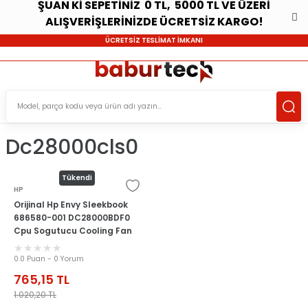
ŞUAN Kİ SEPETİNİZ 0 TL, 5000 TL VE ÜZERİ
ALIŞVERİŞLERİNİZDE ÜCRETSİZ KARGO!
ÜCRETSİZ TESLİMAT İMKANI
Dc28000cls0
Tükendi
HP
Orijinal Hp Envy Sleekbook
686580-001 DC28000BDF0
Cpu Sogutucu Cooling Fan
0.0 Puan - 0 Yorum
765,15
TL
1.020,20
TL