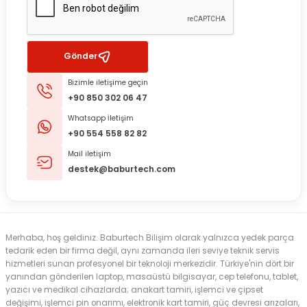
Gönder
Bizimle iletişime geçin
+90 850 302 06 47
Whatsapp İletişim
+90 554 558 82 82
Mail iletişim
destek@baburtech.com
Merhaba, hoş geldiniz. Baburtech Bilişim olarak yalnızca yedek parça
tedarik eden bir firma değil, aynı zamanda ileri seviye teknik servis
hizmetleri sunan profesyonel bir teknoloji merkezidir. Türkiye'nin dört bir
yanından gönderilen laptop, masaüstü bilgisayar, cep telefonu, tablet,
yazıcı ve medikal cihazlarda; anakart tamiri, işlemci ve çipset
değişimi, işlemci pin onarımı, elektronik kart tamiri, güç devresi arızaları,