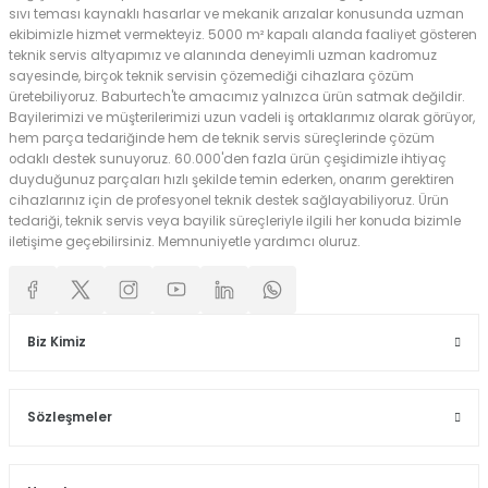
sıvı teması kaynaklı hasarlar ve mekanik arızalar konusunda uzman
ekibimizle hizmet vermekteyiz. 5000 m² kapalı alanda faaliyet gösteren
teknik servis altyapımız ve alanında deneyimli uzman kadromuz
sayesinde, birçok teknik servisin çözemediği cihazlara çözüm
üretebiliyoruz. Baburtech'te amacımız yalnızca ürün satmak değildir.
Bayilerimizi ve müşterilerimizi uzun vadeli iş ortaklarımız olarak görüyor,
hem parça tedariğinde hem de teknik servis süreçlerinde çözüm
odaklı destek sunuyoruz. 60.000'den fazla ürün çeşidimizle ihtiyaç
duyduğunuz parçaları hızlı şekilde temin ederken, onarım gerektiren
cihazlarınız için de profesyonel teknik destek sağlayabiliyoruz. Ürün
tedariği, teknik servis veya bayilik süreçleriyle ilgili her konuda bizimle
iletişime geçebilirsiniz. Memnuniyetle yardımcı oluruz.
Biz Kimiz
Sözleşmeler