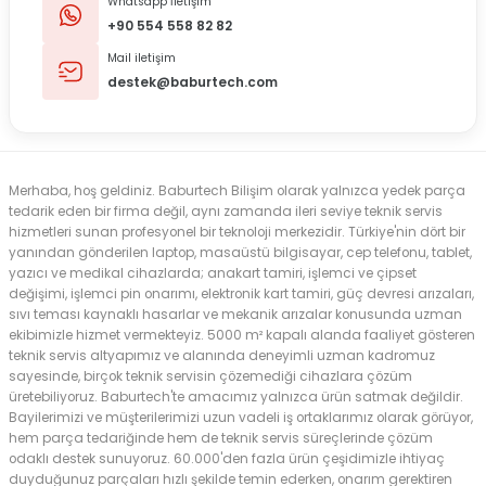
Whatsapp İletişim
+90 554 558 82 82
Mail iletişim
destek@baburtech.com
Merhaba, hoş geldiniz. Baburtech Bilişim olarak yalnızca yedek parça
tedarik eden bir firma değil, aynı zamanda ileri seviye teknik servis
hizmetleri sunan profesyonel bir teknoloji merkezidir. Türkiye'nin dört bir
yanından gönderilen laptop, masaüstü bilgisayar, cep telefonu, tablet,
yazıcı ve medikal cihazlarda; anakart tamiri, işlemci ve çipset
değişimi, işlemci pin onarımı, elektronik kart tamiri, güç devresi arızaları,
sıvı teması kaynaklı hasarlar ve mekanik arızalar konusunda uzman
ekibimizle hizmet vermekteyiz. 5000 m² kapalı alanda faaliyet gösteren
teknik servis altyapımız ve alanında deneyimli uzman kadromuz
sayesinde, birçok teknik servisin çözemediği cihazlara çözüm
üretebiliyoruz. Baburtech'te amacımız yalnızca ürün satmak değildir.
Bayilerimizi ve müşterilerimizi uzun vadeli iş ortaklarımız olarak görüyor,
hem parça tedariğinde hem de teknik servis süreçlerinde çözüm
odaklı destek sunuyoruz. 60.000'den fazla ürün çeşidimizle ihtiyaç
duyduğunuz parçaları hızlı şekilde temin ederken, onarım gerektiren