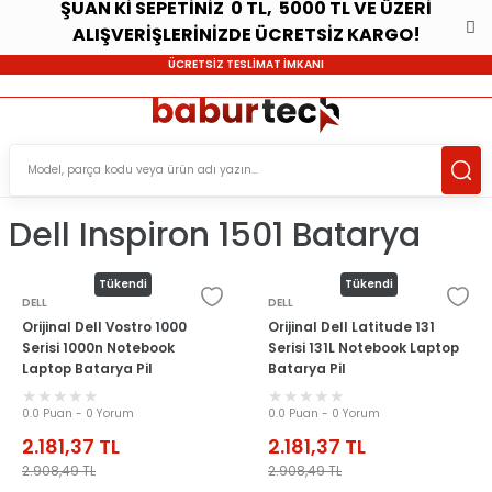
ŞUAN Kİ SEPETİNİZ 0 TL, 5000 TL VE ÜZERİ
ALIŞVERİŞLERİNİZDE ÜCRETSİZ KARGO!
ÜCRETSİZ TESLİMAT İMKANI
Dell Inspiron 1501 Batarya
Tükendi
Tükendi
DELL
DELL
Orijinal Dell Vostro 1000
Orijinal Dell Latitude 131
Serisi 1000n Notebook
Serisi 131L Notebook Laptop
Laptop Batarya Pil
Batarya Pil
0.0 Puan - 0 Yorum
0.0 Puan - 0 Yorum
2.181,37
TL
2.181,37
TL
2.908,49
TL
2.908,49
TL