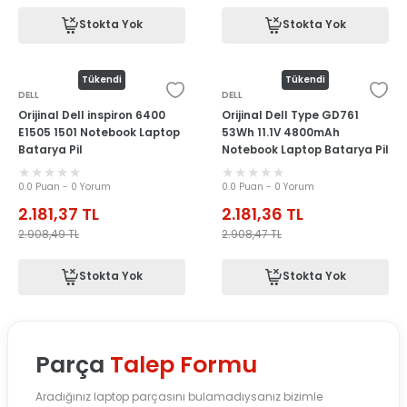
Stokta Yok
Stokta Yok
Tükendi
Tükendi
DELL
DELL
Orijinal Dell inspiron 6400
Orijinal Dell Type GD761
E1505 1501 Notebook Laptop
53Wh 11.1V 4800mAh
Batarya Pil
Notebook Laptop Batarya Pil
0.0 Puan - 0 Yorum
0.0 Puan - 0 Yorum
2.181,37
TL
2.181,36
TL
2.908,49
TL
2.908,47
TL
Stokta Yok
Stokta Yok
Parça
Talep Formu
Aradığınız laptop parçasını bulamadıysanız bizimle