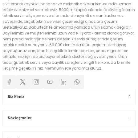
sıvı teması kaynaklı hasarlar ve mekanik arızalar konusunda uzman
ekibimizle hizmet vermekteyiz. 5000 m² kapalı alanda faaliyet gösteren
teknik servis altyapımız ve alanında deneyimli uzman kadromuz
sayesinde, birçok teknik servisin çözemediği cihazlara çözüm
üretebiliyoruz. Baburtech'te amacımız yalnızca ürün satmak değildir.
Bayilerimizi ve müşterilerimizi uzun vadeli iş ortaklarımız olarak görüyor,
hem parça tedariğinde hem de teknik servis süreçlerinde çözüm
odaklı destek sunuyoruz. 60.000'den fazla ürün çeşidimizle ihtiyaç
duyduğunuz parçaları hızlı şekilde temin ederken, onarım gerektiren
cihazlarınız için de profesyonel teknik destek sağlayabiliyoruz. Ürün
tedariği, teknik servis veya bayilik süreçleriyle ilgili her konuda bizimle
iletişime geçebilirsiniz. Memnuniyetle yardımcı oluruz.
Biz Kimiz
Sözleşmeler