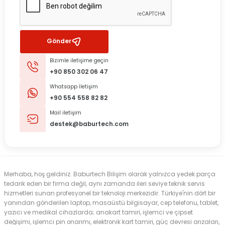
Gönder
Bizimle iletişime geçin
+90 850 302 06 47
Whatsapp İletişim
+90 554 558 82 82
Mail iletişim
destek@baburtech.com
Merhaba, hoş geldiniz. Baburtech Bilişim olarak yalnızca yedek parça
tedarik eden bir firma değil, aynı zamanda ileri seviye teknik servis
hizmetleri sunan profesyonel bir teknoloji merkezidir. Türkiye'nin dört bir
yanından gönderilen laptop, masaüstü bilgisayar, cep telefonu, tablet,
yazıcı ve medikal cihazlarda; anakart tamiri, işlemci ve çipset
değişimi, işlemci pin onarımı, elektronik kart tamiri, güç devresi arızaları,