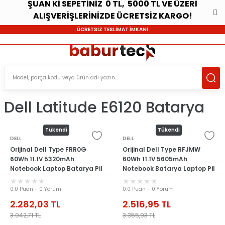
ŞUAN Kİ SEPETİNİZ 0 TL, 5000 TL VE ÜZERİ
ALIŞVERİŞLERİNİZDE ÜCRETSİZ KARGO!
ÜCRETSİZ TESLİMAT İMKANI
Dell Latitude E6120 Batarya
Tükendi
Tükendi
DELL
DELL
Orijinal Dell Type FRR0G
Orijinal Dell Type RFJMW
60Wh 11.1V 5320mAh
60Wh 11.1V 5605mAh
Notebook Laptop Batarya Pil
Notebook Batarya Laptop Pil
0.0 Puan - 0 Yorum
0.0 Puan - 0 Yorum
2.282,03
TL
2.516,95
TL
3.042,71
TL
3.355,93
TL