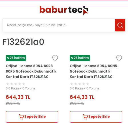
ÜCRETSİZ TESLİMAT İMKANI
KOŞULSUZ İADE HAKKI
SÜRDÜRÜLEBİLİR ÜRÜNLER
F132621a0
%25 İndirim
%25 İndirim
LENOVO
LENOVO
Orijinal Lenovo 80NA 80R3
Orijinal Lenovo 80N4 80N5
80R5 Notebook Dokunmatik
Notebook Dokunmatik
Kontrol Kartı F132621A0
Kontrol Kartı F132621A0
0.0 Puan - 0 Yorum
0.0 Puan - 0 Yorum
644,33
TL
644,33
TL
859,11
TL
859,11
TL
Sepete Ekle
Sepete Ekle