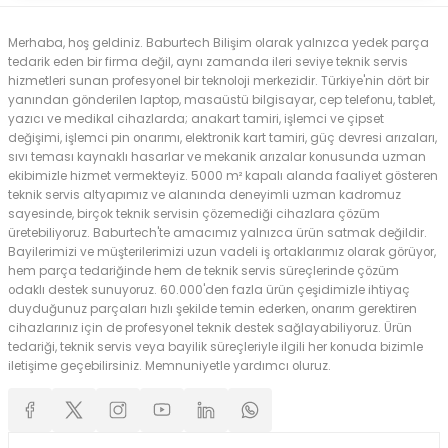
Merhaba, hoş geldiniz. Baburtech Bilişim olarak yalnızca yedek parça
tedarik eden bir firma değil, aynı zamanda ileri seviye teknik servis
hizmetleri sunan profesyonel bir teknoloji merkezidir. Türkiye'nin dört bir
yanından gönderilen laptop, masaüstü bilgisayar, cep telefonu, tablet,
yazıcı ve medikal cihazlarda; anakart tamiri, işlemci ve çipset
değişimi, işlemci pin onarımı, elektronik kart tamiri, güç devresi arızaları,
sıvı teması kaynaklı hasarlar ve mekanik arızalar konusunda uzman
ekibimizle hizmet vermekteyiz. 5000 m² kapalı alanda faaliyet gösteren
teknik servis altyapımız ve alanında deneyimli uzman kadromuz
sayesinde, birçok teknik servisin çözemediği cihazlara çözüm
üretebiliyoruz. Baburtech'te amacımız yalnızca ürün satmak değildir.
Bayilerimizi ve müşterilerimizi uzun vadeli iş ortaklarımız olarak görüyor,
hem parça tedariğinde hem de teknik servis süreçlerinde çözüm
odaklı destek sunuyoruz. 60.000'den fazla ürün çeşidimizle ihtiyaç
duyduğunuz parçaları hızlı şekilde temin ederken, onarım gerektiren
cihazlarınız için de profesyonel teknik destek sağlayabiliyoruz. Ürün
tedariği, teknik servis veya bayilik süreçleriyle ilgili her konuda bizimle
iletişime geçebilirsiniz. Memnuniyetle yardımcı oluruz.