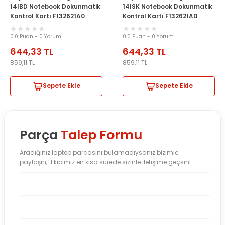
14IBD Notebook Dokunmatik
14ISK Notebook Dokunmatik
Kontrol Kartı F132621A0
Kontrol Kartı F132621A0
0.0 Puan - 0 Yorum
0.0 Puan - 0 Yorum
644,33
TL
644,33
TL
859,11
TL
859,11
TL
Sepete Ekle
Sepete Ekle
Parça
Talep Formu
Aradığınız laptop parçasını bulamadıysanız bizimle
paylaşın, Ekibimiz en kısa sürede sizinle iletişime geçsin!