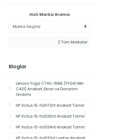
Hızlı Marka Arama
Tüm Markalar
Bloglar
Lenovo Yoga C740-15IML (FYG41 NM-
C431) Anakart, Ekran ve Donanım
Onarımı
HP Victus 15-fa1072nt Anakart Tamiri
HP Victus 15-fa1035nt Anakart Tamiri
HP Victus 15-fa1034nt Anakart Tamiri
HP Victus 15-fa1033nt Laptop Anakart