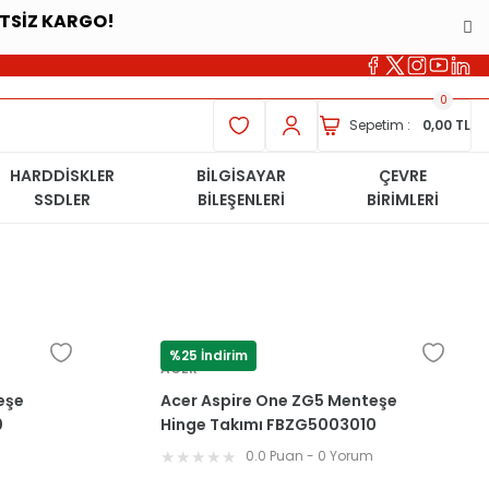
ETSİZ KARGO!
0
Sepetim :
0,00 TL
HARDDİSKLER
BİLGİSAYAR
ÇEVRE
SSDLER
BİLEŞENLERİ
BİRİMLERİ
%25 İndirim
ACER
eşe
Acer Aspire One ZG5 Menteşe
0
Hinge Takımı FBZG5003010
FBZG5006010
m
0.0 Puan - 0 Yorum