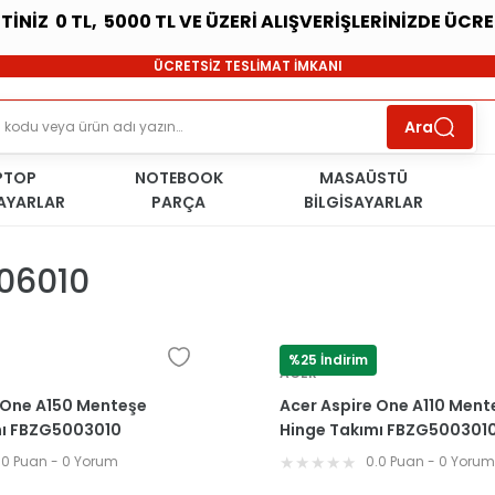
ETİNİZ 0 TL, 5000 TL VE ÜZERİ ALIŞVERİŞLERİNİZDE ÜCR
SÜRDÜRÜLEBİLİR ÜRÜNLER
ÜCRETSİZ TESLİMAT İMKANI
KOŞULSUZ İADE HAKKI
SÜRDÜRÜLEBİLİR ÜRÜNLER
Ara
ÜCRETSİZ TESLİMAT İMKANI
KOŞULSUZ İADE HAKKI
PTOP
NOTEBOOK
SÜRDÜRÜLEBİLİR ÜRÜNLER
MASAÜSTÜ
SAYARLAR
PARÇA
BİLGİSAYARLAR
06010
%25 İndirim
ACER
 One A150 Menteşe
Acer Aspire One A110 Ment
mı FBZG5003010
Hinge Takımı FBZG500301
10
FBZG5006010
.0 Puan - 0 Yorum
0.0 Puan - 0 Yoru