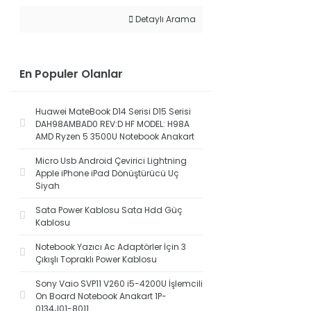
Detaylı Arama
En Populer Olanlar
Huawei MateBook D14 Serisi D15 Serisi
DAH98AMBAD0 REV:D HF MODEL: H98A
AMD Ryzen 5 3500U Notebook Anakart
Micro Usb Android Çevirici Lightning
Apple iPhone iPad Dönüştürücü Uç
Siyah
Sata Power Kablosu Sata Hdd Güç
Kablosu
Notebook Yazıcı Ac Adaptörler İçin 3
Çıkışlı Topraklı Power Kablosu
Sony Vaio SVP11 V260 i5-4200U İşlemcili
On Board Notebook Anakart 1P-
0134J01-8011