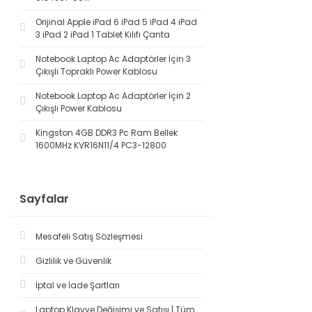
Orijinal Apple iPad 6 iPad 5 iPad 4 iPad
3 iPad 2 iPad 1 Tablet Kılıfı Çanta
Notebook Laptop Ac Adaptörler İçin 3
Çıkışlı Topraklı Power Kablosu
Notebook Laptop Ac Adaptörler İçin 2
Çıkışlı Power Kablosu
Kingston 4GB DDR3 Pc Ram Bellek
1600MHz KVR16N11/4 PC3-12800
Sayfalar
Mesafeli Satış Sözleşmesi
Gizlilik ve Güvenlik
İptal ve İade Şartları
Laptop Klavye Değişimi ve Satışı | Tüm