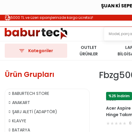
ŞUAN Kİ SEP
5000 TL ve üzeri siparişlerinizde kargo ücretsiz!
OUTLET
LA
Kategoriler
ÜRÜNLER
BİLGİ
Fbzg50
Ürün Grupları
BABURTECH STORE
%25 İndirim
ACER
ANAKART
Acer Aspire
ŞARJ ALETİ (ADAPTÖR)
Hinge Takı
KLAVYE
FBZG50060
0
BATARYA