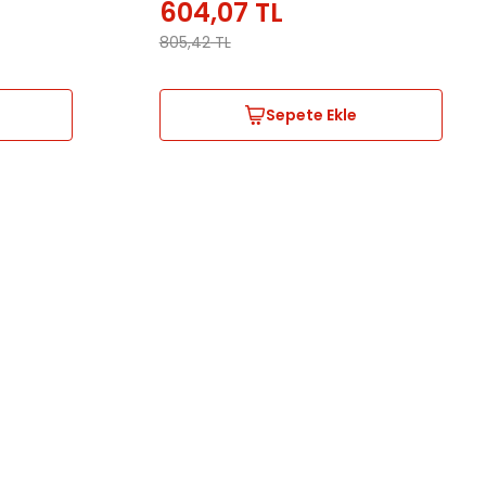
604,07
TL
805,42
TL
Sepete Ekle