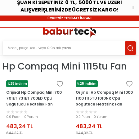
ŞUAN Kİ SEPETİNİZ 0 TL, 5000 TL VE ÜZERİ
ALIŞVERİŞLERİNİZDE ÜCRETSİZ KARGO!
ÜCRETSİZ TESLİMAT İMKANI
Hp Compaq Mini 1115tu Fan
%25 İndirim
%25 İndirim
HP
HP
Orijinal Hp Compaq Mini 700
Orijinal Hp Compaq Mini 1000
701ET 731ET 700ED Cpu
1100 1115TU 1010NR Cpu
Sogutucu Heatsink Fan
Sogutucu Heatsink Fan
0.0 Puan - 0 Yorum
0.0 Puan - 0 Yorum
483,24
TL
483,24
TL
644,32
TL
644,32
TL