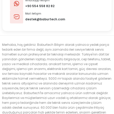
Whatsapp İletişim
+90 554 558 82 82
Mail iletişim
destek@baburtech.com
Merhaba, hoş geldiniz. Baburtech Bilişim olarak yalnızca yedek parça
tedarik eden bir firma değil, aynı zamanda ileri seviye teknik servis
hizmetleri sunan profesyonel bir teknoloji merkezidir. Türkiye'nin dört bir
yanından gönderilen laptop, masaüstü bilgisayar, cep telefonu, tablet,
yazıcı ve medikal cihazlarda; anakart tamiri, işlemci ve çipset
değişimi, işlemci pin onarımı, elektronik kart tamiri, güç devresi arızaları,
sıvı teması kaynaklı hasarlar ve mekanik arızalar konusunda uzman
ekibimizle hizmet vermekteyiz. 5000 m² kapalı alanda faaliyet gösteren
teknik servis altyapımız ve alanında deneyimli uzman kadromuz
sayesinde, birçok teknik servisin çözemediği cihazlara çözüm
üretebiliyoruz. Baburtech'te amacımız yalnızca ürün satmak değildir.
Bayilerimizi ve müşterilerimizi uzun vadeli iş ortaklarımız olarak görüyor,
hem parça tedariğinde hem de teknik servis süreçlerinde çözüm
odaklı destek sunuyoruz. 60.000'den fazla ürün çeşidimizle ihtiyaç
duyduğunuz parçaları hızlı şekilde temin ederken, onarım gerektiren