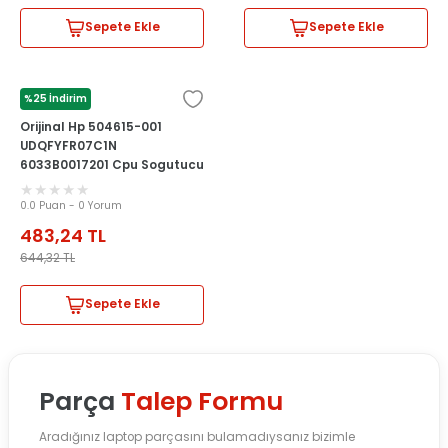
Sepete Ekle
Sepete Ekle
%25 İndirim
HP
Orijinal Hp 504615-001
UDQFYFR07C1N
6033B0017201 Cpu Sogutucu
Heatsink Fan
0.0 Puan - 0 Yorum
483,24
TL
644,32
TL
Sepete Ekle
Parça
Talep Formu
Aradığınız laptop parçasını bulamadıysanız bizimle