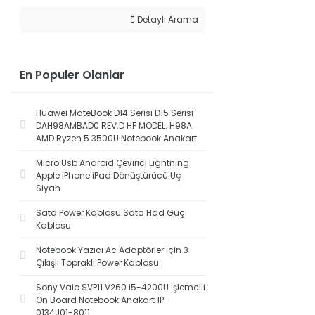
Detaylı Arama
En Populer Olanlar
Huawei MateBook D14 Serisi D15 Serisi
DAH98AMBAD0 REV:D HF MODEL: H98A
AMD Ryzen 5 3500U Notebook Anakart
Micro Usb Android Çevirici Lightning
Apple iPhone iPad Dönüştürücü Uç
Siyah
Sata Power Kablosu Sata Hdd Güç
Kablosu
Notebook Yazıcı Ac Adaptörler İçin 3
Çıkışlı Topraklı Power Kablosu
Sony Vaio SVP11 V260 i5-4200U İşlemcili
On Board Notebook Anakart 1P-
0134J01-8011