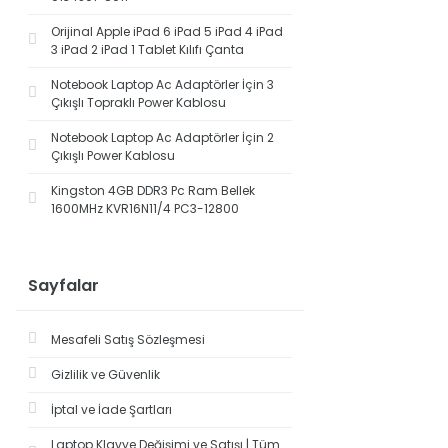
Orijinal Apple iPad 6 iPad 5 iPad 4 iPad
3 iPad 2 iPad 1 Tablet Kılıfı Çanta
Notebook Laptop Ac Adaptörler İçin 3
Çıkışlı Topraklı Power Kablosu
Notebook Laptop Ac Adaptörler İçin 2
Çıkışlı Power Kablosu
Kingston 4GB DDR3 Pc Ram Bellek
1600MHz KVR16N11/4 PC3-12800
Sayfalar
Mesafeli Satış Sözleşmesi
Gizlilik ve Güvenlik
İptal ve İade Şartları
Laptop Klavye Değişimi ve Satışı | Tüm