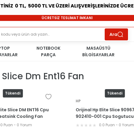
ETİNİZ 0 TL, 5000 TL VE ÜZERİ ALIŞVERİŞLERİNİZDE ÜCR
SÜRDÜRÜLEBİLİR ÜRÜNLER
ÜCRETSİZ TESLİMAT İMKANI
KOŞULSUZ İADE HAKKI
SÜRDÜRÜLEBİLİR ÜRÜNLER
Ara
ÜCRETSİZ TESLİMAT İMKANI
KOŞULSUZ İADE HAKKI
PTOP
NOTEBOOK
SÜRDÜRÜLEBİLİR ÜRÜNLER
MASAÜSTÜ
SAYARLAR
PARÇA
BİLGİSAYARLAR
e Slice Dm Ent16 Fan
Tükendi
Tükendi
HP
Elite Slice DM ENT16 Cpu
Orijinal Hp Elite Slice 909
atsink Cooling Fan
902410-001 Cpu Sogutucu
Heatsink Fan
.0 Puan - 0 Yorum
0.0 Puan - 0 Yoru