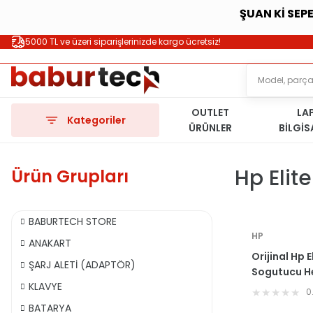
ŞUAN Kİ SEP
5000 TL ve üzeri siparişlerinizde kargo ücretsiz!
OUTLET
LA
Kategoriler
ÜRÜNLER
BİLGİ
Hp Elit
Ürün Grupları
BABURTECH STORE
HP
ANAKART
Orijinal Hp 
ŞARJ ALETİ (ADAPTÖR)
Sogutucu He
KLAVYE
0
BATARYA