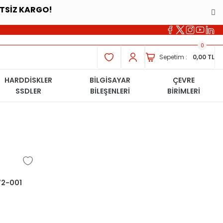
ETSİZ KARGO!
0
Sepetim :
0,00 TL
HARDDİSKLER
BİLGİSAYAR
ÇEVRE
SSDLER
BİLEŞENLERİ
BİRİMLERİ
672-001
m