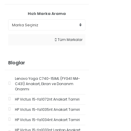
Hızlı Marka Arama
Tüm Markalar
Bloglar
Lenovo Yoga C740-15IML (FYG41 NM-
C431) Anakart, Ekran ve Donanım
Onarımı
HP Victus 15-fa1072nt Anakart Tamiri
HP Victus 15-fa1035nt Anakart Tamiri
HP Victus 15-fa1034nt Anakart Tamiri
HP Victus 15-fa1033nt Laptop Anakart