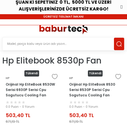
ŞUAN Kİ SEPETİNİZ 0 TL, 5000 TL VE ÜZERİ
ALIŞVERİŞLERİNİZDE ÜCRETSİZ KARGO!
ÜCRETSİZ TESLİMAT İMKANI
Hp Elitebook 8530p Fan
Tükendi
Tükendi
HP
HP
Orijinal Hp EliteBook 8530W
Orijinal Hp EliteBook 8530
Serisi 6930P Serisi Cpu
Serisi 8530P Serisi Cpu
Sogutucu Cooling Fan
Sogutucu Cooling Fan
0.0 Puan - 0 Yorum
0.0 Puan - 0 Yorum
503,40
TL
503,40
TL
671,19
TL
671,19
TL