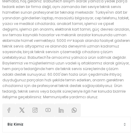
Merhaba, hoş geldiniz. Baburtech Bilişim olarak yalnızca yedek parça
tedarik eden bir firma değil, aynı zamanda ileri seviye teknik servis
hizmetleri sunan profesyonel bir teknoloji merkezidir. Türkiye'nin dört bir
yanından gönderilen laptop, masaüstü bilgisayar, cep telefonu, tablet,
yazıcı ve medikal cihazlarda; anakart tamiri, işlemci ve çipset
değişimi, işlemci pin onarımı, elektronik kart tamiri, güç devresi arızaları,
sıvı teması kaynaklı hasarlar ve mekanik arızalar konusunda uzman
ekibimizle hizmet vermekteyiz. 5000 m² kapalı alanda faaliyet gösteren
teknik servis altyapımız ve alanında deneyimli uzman kadromuz
sayesinde, birçok teknik servisin çözemediği cihazlara çözüm
üretebiliyoruz. Baburtech'te amacımız yalnızca ürün satmak değildir.
Bayilerimizi ve müşterilerimizi uzun vadeli iş ortaklarımız olarak görüyor,
hem parça tedariğinde hem de teknik servis süreçlerinde çözüm
odaklı destek sunuyoruz. 60.000'den fazla ürün çeşidimizle ihtiyaç
duyduğunuz parçaları hızlı şekilde temin ederken, onarım gerektiren
cihazlarınız için de profesyonel teknik destek sağlayabiliyoruz. Ürün
tedariği, teknik servis veya bayilik süreçleriyle ilgili her konuda bizimle
iletişime geçebilirsiniz. Memnuniyetle yardımcı oluruz.
Biz Kimiz