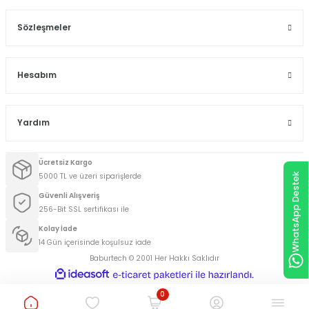
Sözleşmeler
Hesabım
Yardım
Ücretsiz Kargo
WhatsApp Destek
5000 TL ve üzeri siparişlerde
Güvenli Alışveriş
256-Bit SSL sertifikası ile
Kolay İade
14 Gün içerisinde koşulsuz iade
Baburtech © 2001 Her Hakkı Saklıdır
ideasoft
ile
e-
hazırlandı.
ticaret
0
paketleri