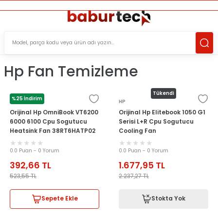
ÜCRETSİZ TESLİMAT İMKANI
KOŞULSUZ İADE HAKKI
SÜRDÜRÜLEBİLİR ÜRÜNLER
Hp Fan Temizleme
Tükendi
%25 İndirim
HP
HP
Orijinal Hp OmniBook VT6200
Orijinal Hp Elitebook 1050 G1
6000 6100 Cpu Sogutucu
Serisi L+R Cpu Sogutucu
Heatsink Fan 38RT6HATP02
Cooling Fan
0.0 Puan - 0 Yorum
0.0 Puan - 0 Yorum
392,66
TL
1.677,95
TL
523,55
TL
2.237,27
TL
Sepete Ekle
Stokta Yok