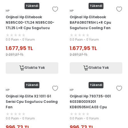
Tükendi
Tükendi
HP
HP
Orijinal Hp Elitebook
Orijinal Hp Elitebook
NS85C00-17L24 NS85C00-
BAPA0807R5H L+R Cpu
17L25 L+R Cpu Sogutucu
Sogutucu Cooling Fan
Cooling Fan
0.0 Puan - 0 Yorum
0.0 Puan - 0 Yorum
1.677,95
TL
1.677,95
TL
2.237,27
TL
2.237,27
TL
Stokta Yok
Stokta Yok
Tükendi
Tükendi
HP
HP
Orijinal Hp Elite X2 1011 G1
Orijinal Hp 793735-001
Serisi Cpu Sogutucu Cooling
6033B0039201
Fan
KDB0505HCA03 Cpu
Sogutucu Cooling Fan
0.0 Puan - 0 Yorum
0.0 Puan - 0 Yorum
996,73
TL
996,73
TL