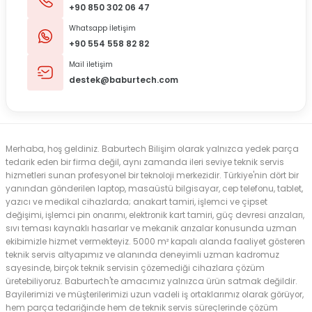
+90 850 302 06 47
Whatsapp İletişim
+90 554 558 82 82
Mail iletişim
destek@baburtech.com
Merhaba, hoş geldiniz. Baburtech Bilişim olarak yalnızca yedek parça
tedarik eden bir firma değil, aynı zamanda ileri seviye teknik servis
hizmetleri sunan profesyonel bir teknoloji merkezidir. Türkiye'nin dört bir
yanından gönderilen laptop, masaüstü bilgisayar, cep telefonu, tablet,
yazıcı ve medikal cihazlarda; anakart tamiri, işlemci ve çipset
değişimi, işlemci pin onarımı, elektronik kart tamiri, güç devresi arızaları,
sıvı teması kaynaklı hasarlar ve mekanik arızalar konusunda uzman
ekibimizle hizmet vermekteyiz. 5000 m² kapalı alanda faaliyet gösteren
teknik servis altyapımız ve alanında deneyimli uzman kadromuz
sayesinde, birçok teknik servisin çözemediği cihazlara çözüm
üretebiliyoruz. Baburtech'te amacımız yalnızca ürün satmak değildir.
Bayilerimizi ve müşterilerimizi uzun vadeli iş ortaklarımız olarak görüyor,
hem parça tedariğinde hem de teknik servis süreçlerinde çözüm