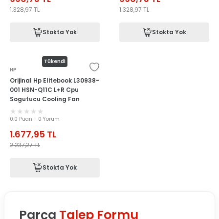
1.328,97
TL
1.328,97
TL
Stokta Yok
Stokta Yok
Tükendi
HP
Orijinal Hp Elitebook L30938-
001 HSN-Q11C L+R Cpu
Sogutucu Cooling Fan
0.0 Puan - 0 Yorum
1.677,95
TL
2.237,27
TL
Stokta Yok
Parça
Talep Formu