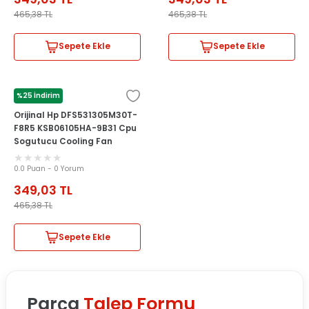
465,38
TL
465,38
TL
Sepete Ekle
Sepete Ekle
%25 İndirim
HP
Orijinal Hp DFS531305M30T-
F8R5 KSB06105HA-9B31 Cpu
Sogutucu Cooling Fan
0.0 Puan - 0 Yorum
349,03
TL
465,38
TL
Sepete Ekle
Parça
Talep Formu