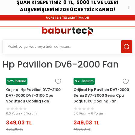
ŞUAN Kİ SEPETİNİZ 0 TL, 5000 TL VE ÜZERİ
ALIŞVERİŞLERİNİZDE ÜCRETSİZ KARGO!
ÜCRETSİZ TESLİMAT İMKANI
Hp Pavilion Dv6-2000 Fan
%25 İndirim
%25 İndirim
HP
HP
Orijinal Hp Pavilion DV7-2100
Orijinal Hp Pavilion DV7-2000
DV7-3000 DV7-3100 Cpu
Serisi DV7-3000 Serisi Cpu
Sogutucu Cooling Fan
Sogutucu Cooling Fan
0.0 Puan - 0 Yorum
0.0 Puan - 0 Yorum
349,03
TL
349,03
TL
465,38
TL
465,38
TL