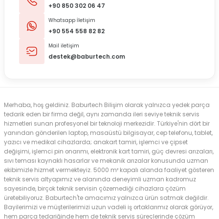
+90 850 302 06 47
Whatsapp İletişim
+90 554 558 82 82
Mail iletişim
destek@baburtech.com
Merhaba, hoş geldiniz. Baburtech Bilişim olarak yalnızca yedek parça
tedarik eden bir firma değil, aynı zamanda ileri seviye teknik servis
hizmetleri sunan profesyonel bir teknoloji merkezidir. Türkiye'nin dört bir
yanından gönderilen laptop, masaüstü bilgisayar, cep telefonu, tablet,
yazıcı ve medikal cihazlarda; anakart tamiri, işlemci ve çipset
değişimi, işlemci pin onarımı, elektronik kart tamiri, güç devresi arızaları,
sıvı teması kaynaklı hasarlar ve mekanik arızalar konusunda uzman
ekibimizle hizmet vermekteyiz. 5000 m² kapalı alanda faaliyet gösteren
teknik servis altyapımız ve alanında deneyimli uzman kadromuz
sayesinde, birçok teknik servisin çözemediği cihazlara çözüm
üretebiliyoruz. Baburtech'te amacımız yalnızca ürün satmak değildir.
Bayilerimizi ve müşterilerimizi uzun vadeli iş ortaklarımız olarak görüyor,
hem parça tedariğinde hem de teknik servis süreçlerinde çözüm