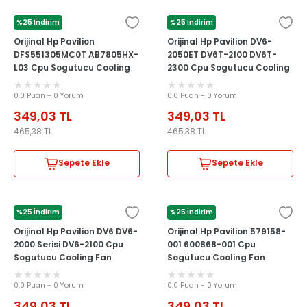
%25 İndirim
%25 İndirim
HP
HP
Orijinal Hp Pavilion
Orijinal Hp Pavilion DV6-
DFS551305MC0T AB7805HX-
2050ET DV6T-2100 DV6T-
L03 Cpu Sogutucu Cooling
2300 Cpu Sogutucu Cooling
Fan
Fan
0.0 Puan - 0 Yorum
0.0 Puan - 0 Yorum
349,03
TL
349,03
TL
465,38
TL
465,38
TL
Sepete Ekle
Sepete Ekle
%25 İndirim
%25 İndirim
HP
HP
Orijinal Hp Pavilion DV6 DV6-
Orijinal Hp Pavilion 579158-
2000 Serisi DV6-2100 Cpu
001 600868-001 Cpu
Sogutucu Cooling Fan
Sogutucu Cooling Fan
0.0 Puan - 0 Yorum
0.0 Puan - 0 Yorum
349,03
TL
349,03
TL