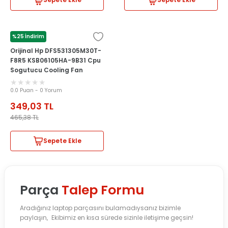
Sepete Ekle
Sepete Ekle
%25 İndirim
HP
Orijinal Hp DFS531305M30T-
F8R5 KSB06105HA-9B31 Cpu
Sogutucu Cooling Fan
0.0 Puan - 0 Yorum
349,03
TL
465,38
TL
Sepete Ekle
Parça
Talep Formu
Aradığınız laptop parçasını bulamadıysanız bizimle
paylaşın, Ekibimiz en kısa sürede sizinle iletişime geçsin!