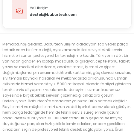
Mail iletişim
destek@baburtech.com
Merhaba, hoş geldiniz. Baburtech Bilişim olarak yalnızca yedek parça
tedarik eden bir firma değil, aynı zamanda ileri seviye teknik servis
hizmetleri sunan profesyonel bir teknoloji merkezidir. Türkiye'nin dört bir
yanından gönderilen laptop, masaüstü bilgisayar, cep telefonu, tablet,
yazıcı ve medikal cihazlarda; anakart tamiri, işlemci ve çipset
değişimi, işlemci pin onarımı, elektronik kart tamiri, güç devresi arızaları,
sıvı teması kaynaklı hasarlar ve mekanik arızalar konusunda uzman
ekibimizle hizmet vermekteyiz. 5000 m² kapalı alanda faaliyet gösteren
teknik servis altyapımız ve alanında deneyimli uzman kadromuz
sayesinde, birçok teknik servisin çözemediği cihazlara çözüm
üretebiliyoruz. Baburtech'te amacımız yalnızca ürün satmak değildir.
Bayilerimizi ve müşterilerimizi uzun vadeli iş ortaklarımız olarak görüyor,
hem parça tedariğinde hem de teknik servis süreçlerinde çözüm
odaklı destek sunuyoruz. 60.000'den fazla ürün çeşidimizle ihtiyaç
duyduğunuz parçaları hızlı şekilde temin ederken, onarım gerektiren
cihazlarınız için de profesyonel teknik destek sağlayabiliyoruz. Ürün