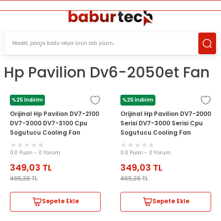
ÜCRETSİZ TESLİMAT İMKANI
KOŞULSUZ İADE HAKKI
SÜRDÜRÜLEBİLİR ÜRÜNLER
Hp Pavilion Dv6-2050et Fan
%25 İndirim
%25 İndirim
HP
HP
Orijinal Hp Pavilion DV7-2100
Orijinal Hp Pavilion DV7-2000
DV7-3000 DV7-3100 Cpu
Serisi DV7-3000 Serisi Cpu
Sogutucu Cooling Fan
Sogutucu Cooling Fan
0.0 Puan - 0 Yorum
0.0 Puan - 0 Yorum
349,03
TL
349,03
TL
465,38
TL
465,38
TL
Sepete Ekle
Sepete Ekle