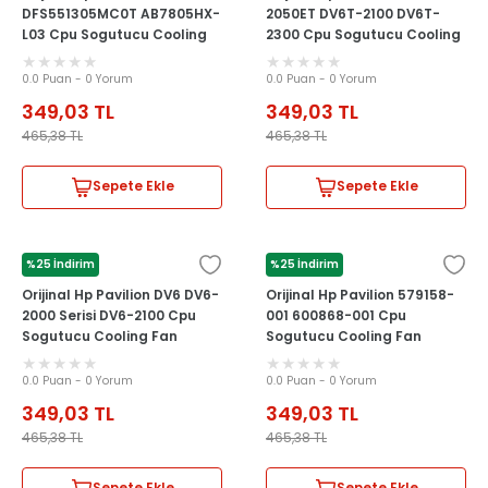
DFS551305MC0T AB7805HX-
2050ET DV6T-2100 DV6T-
L03 Cpu Sogutucu Cooling
2300 Cpu Sogutucu Cooling
Fan
Fan
0.0 Puan - 0 Yorum
0.0 Puan - 0 Yorum
349,03
TL
349,03
TL
465,38
TL
465,38
TL
Sepete Ekle
Sepete Ekle
%25 İndirim
%25 İndirim
HP
HP
Orijinal Hp Pavilion DV6 DV6-
Orijinal Hp Pavilion 579158-
2000 Serisi DV6-2100 Cpu
001 600868-001 Cpu
Sogutucu Cooling Fan
Sogutucu Cooling Fan
0.0 Puan - 0 Yorum
0.0 Puan - 0 Yorum
349,03
TL
349,03
TL
465,38
TL
465,38
TL